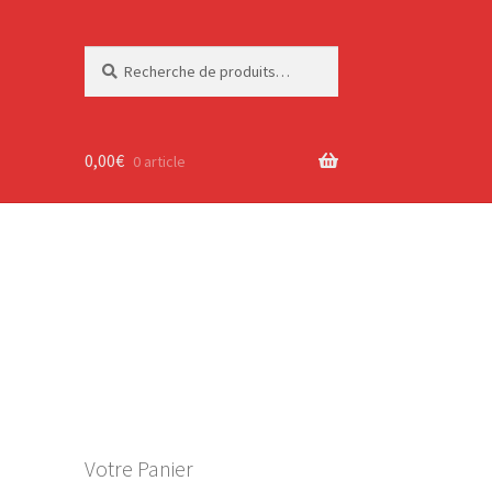
Recherche
Recherche
pour :
0,00
€
0 article
Votre Panier