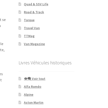
Quad & SSV Life
Road & Track
t se
Torque
à
Travel Van
TTMag
le
Van Magazine
te,
l
Livres Véhicules historiques
es
👁‍🗨 Voir tout
nt
Alfa Roméo
Alpine
Aston Martin
«