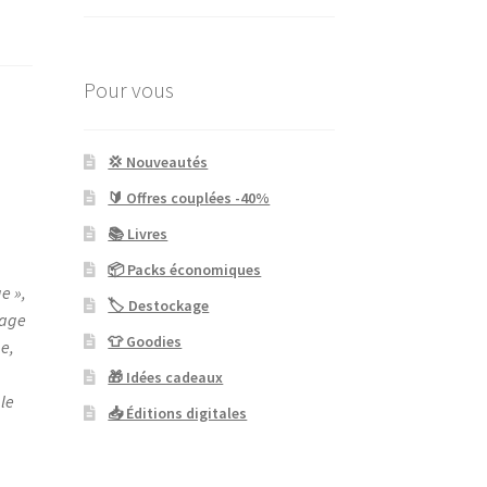
Pour vous
💢 Nouveautés
🔰 Offres couplées -40%
📚 Livres
📦 Packs économiques
e »,
🏷 Destockage
rage
👕 Goodies
ge,
🎁 Idées cadeaux
 le
📥 Éditions digitales