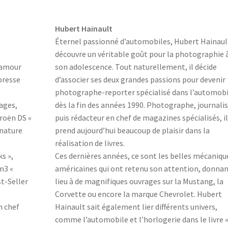
Hubert Hainault
Éternel passionné d’automobiles, Hubert Hainaul
découvre un véritable goût pour la photographie 
n amour
son adolescence. Tout naturellement, il décide
 presse
d’associer ses deux grandes passions pour devenir
photographe-reporter spécialisé dans l’automobi
rages,
dès la fin des années 1990. Photographe, journalis
troën DS «
puis rédacteur en chef de magazines spécialisés, i
gnature
prend aujourd’hui beaucoup de plaisir dans la
réalisation de livres.
s »,
Ces dernières années, ce sont les belles mécaniqu
m3 «
américaines qui ont retenu son attention, donna
t-Seller
lieu à de magnifiques ouvrages sur la Mustang, la
Corvette ou encore la marque Chevrolet. Hubert
n chef
Hainault sait également lier différents univers,
comme l’automobile et l’horlogerie dans le livre 