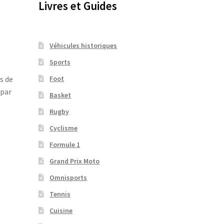
Livres et Guides
Véhicules historiques
Sports
,
Foot
s de
 par
Basket
Rugby
Cyclisme
Formule 1
Grand Prix Moto
Omnisports
Tennis
Cuisine