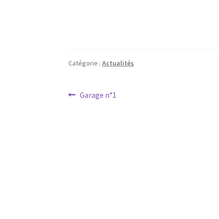
Catégorie :
Actualités
Navigation
Article
Garage n°1
précédent :
de
l’article