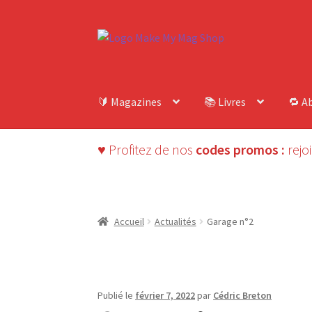
Aller
Aller
à
au
la
contenu
navigation
🔰 Magazines
📚 Livres
🔁 A
♥ Profitez de nos
codes promos :
rejo
Accueil
Actualités
Garage n°2
Publié le
février 7, 2022
par
Cédric Breton