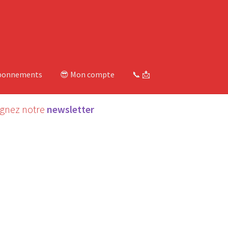
bonnements
😎 Mon compte
📞 📩
ignez notre
newsletter