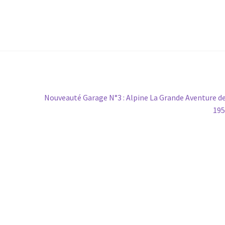
Article
Nouveauté Garage N°3 : Alpine La Grande Aventure d
suivant :
195