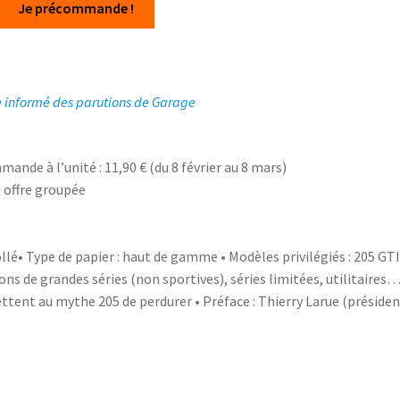
Je précommande !
e informé des parutions de Garage
mande à l’unité : 11,90 € (du 8 février au 8 mars)
e offre groupée
llé• Type de papier : haut de gamme • Modèles privilégiés : 205 GTI
ons de grandes séries (non sportives), séries limitées, utilitaires…
ttent au mythe 205 de perdurer • Préface : Thierry Larue (présiden