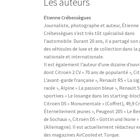
Les auteurs
Étienne Crébessègues
Journaliste, photographe et auteur, Étienne
Crébessègues s’est très tôt spécialisé dans
l’automobile. Durant 20 ans, il a partagé so
des véhicules de luxe et de collection dans la
nationale et internationale.
Il est également l’auteur d’une dizaine d’ouv
dont Citroën 2 CV « 70 ans de popularité », Ci
L’avant-garde française », Renault RS « La si
racée », Alpine « La passion bleue », Renault 5
sportives « Le losange dans les starting-block
Citroën DS « Monumentale » (Coffret), 49,9 C
Éternellement jeunes », Peugeot 205 « Le Bes
de Sochaux », Citroën DS « Göttin und Ikone »
(Allemagne). Il est actuellement rédacteur e
des magazines AirCooled et Torque.