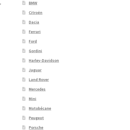
,
BMW
Citroën
Dacia
Ferrari
Ford
Gordini
Harley-Davidson
Jaguar
Land Rover
Mercedes
Mini
Motobécane
Peugeot
Porsche