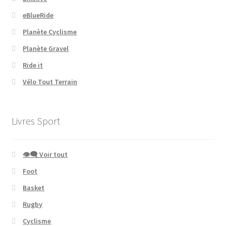
eBlueRide
Planète Cyclisme
Planète Gravel
Ride it
Vélo Tout Terrain
Livres Sport
👁‍🗨 Voir tout
Foot
Basket
Rugby
Cyclisme