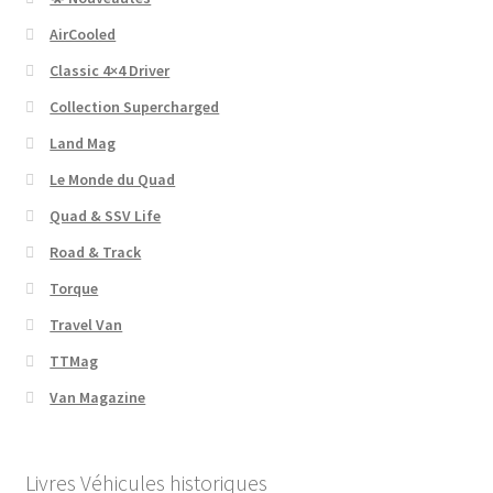
AirCooled
Classic 4×4 Driver
Collection Supercharged
Land Mag
Le Monde du Quad
Quad & SSV Life
Road & Track
Torque
Travel Van
TTMag
Van Magazine
Livres Véhicules historiques