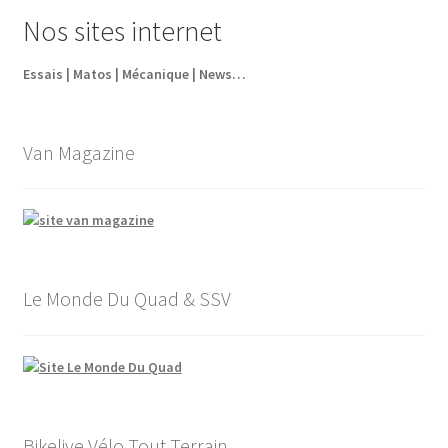
était :
est :
Nos sites internet
63,60€.
44,52€.
Essais | Matos | Mécanique | News…
Van Magazine
Le Monde Du Quad & SSV
Bikelive Vélo Tout Terrain