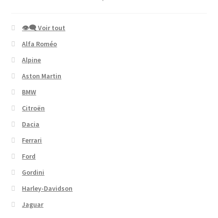
👁‍🗨 Voir tout
Alfa Roméo
Alpine
Aston Martin
BMW
Citroën
Dacia
Ferrari
Ford
Gordini
Harley-Davidson
Jaguar