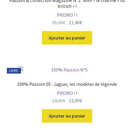
Passion & Collection Magazine N°2 : Mini – le charme « so
british » !
PROMO ! !
Le
Le
15,90
€
11,40
€
prix
prix
initial
actuel
Ajouter au panier
était :
est :
15,90€.
11,40€.
LIVRE
100% Passion 05 : Jaguar, les modèles de légende
PROMO ! !
Le
Le
14,90
€
13,90
€
prix
prix
initial
actuel
Ajouter au panier
était :
est :
14,90€.
13,90€.