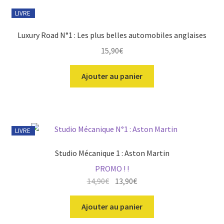
du
LIVRE
plus
récent
Luxury Road N°1 : Les plus belles automobiles anglaises
au
plus
15,90
€
ir
ancien
Ajouter au panier
u
ir
nt
u
ir
nt
u
LIVRE
ir
nt
Studio Mécanique 1 : Aston Martin
u
ir
PROMO ! !
nt
Le
Le
14,90
€
13,90
€
u
prix
prix
nt
initial
actuel
Ajouter au panier
était :
est :