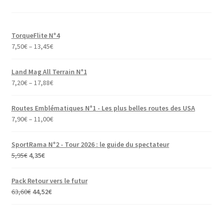
TorqueFlite N°4
7,50
€
–
13,45
€
Land Mag All Terrain N°1
7,20
€
–
17,88
€
Routes Emblématiques N°1 - Les plus belles routes des USA
7,90
€
–
11,00
€
SportRama N°2 - Tour 2026 : le guide du spectateur
Le
Le
5,95
€
4,35
€
prix
prix
initial
actuel
Pack Retour vers le futur
était :
est :
Le
Le
63,60
€
44,52
€
5,95€.
4,35€.
prix
prix
initial
actuel