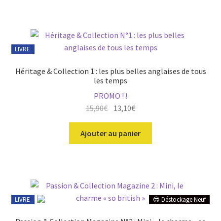
14,90€.
13,90€.
LIVRE
Héritage & Collection 1 : les plus belles anglaises de tous
les temps
PROMO ! !
Le
Le
15,90
€
13,10
€
prix
prix
initial
actuel
Ajouter au panier
était :
est :
15,90€.
13,10€.
LIVRE
😎 Déstockage Neuf