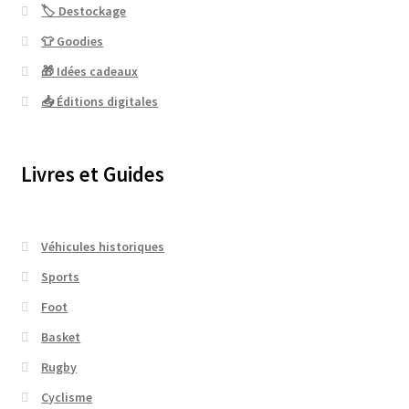
🏷 Destockage
👕 Goodies
🎁 Idées cadeaux
📥 Éditions digitales
Livres et Guides
Véhicules historiques
Sports
Foot
Basket
Rugby
Cyclisme