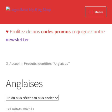
Aller
Aller
Menu
à
au
la
contenu
navigation
♥ Profitez de nos
codes promos :
rejoignez notre
newsletter
Accueil
Produits identifiés “Anglaises”
Anglaises
Trié
5 résultats affichés