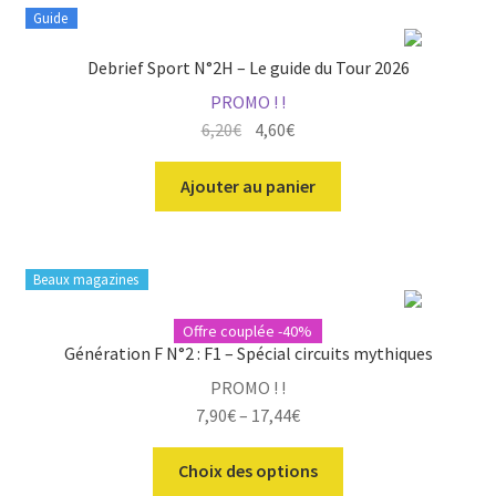
Guide
Debrief Sport N°2H – Le guide du Tour 2026
PROMO ! !
Le
Le
6,20
€
4,60
€
prix
prix
initial
actuel
Ajouter au panier
était :
est :
6,20€.
4,60€.
Beaux magazines
Offre couplée -40%
Génération F N°2 : F1 – Spécial circuits mythiques
PROMO ! !
7,90
€
–
17,44
€
Ce
Choix des options
produit