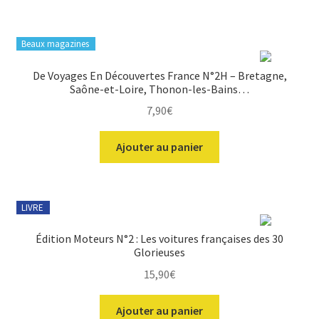
sur
la
page
Beaux magazines
du
produit
De Voyages En Découvertes France N°2H – Bretagne,
Saône-et-Loire, Thonon-les-Bains…
7,90
€
Ajouter au panier
LIVRE
Édition Moteurs N°2 : Les voitures françaises des 30
Glorieuses
15,90
€
Ajouter au panier