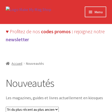
Aller
Aller
Menu
à
au
la
contenu
navigation
♥ Profitez de nos
codes promos :
rejoignez notre
newsletter
Accueil
Nouveautés
Nouveautés
Les magazines, guides et livres actuellement en kiosques