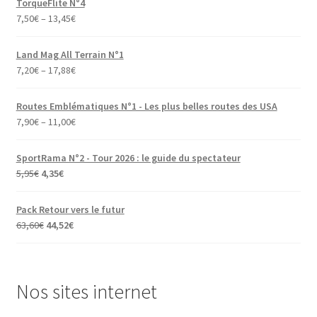
TorqueFlite N°4
7,50
€
–
13,45
€
Land Mag All Terrain N°1
7,20
€
–
17,88
€
Routes Emblématiques N°1 - Les plus belles routes des USA
7,90
€
–
11,00
€
SportRama N°2 - Tour 2026 : le guide du spectateur
Le
Le
5,95
€
4,35
€
prix
prix
initial
actuel
Pack Retour vers le futur
était :
est :
Le
Le
63,60
€
44,52
€
5,95€.
4,35€.
prix
prix
initial
actuel
était :
est :
Nos sites internet
63,60€.
44,52€.