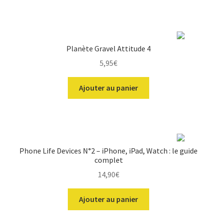
la
page
du
produit
Planète Gravel Attitude 4
5,95
€
Ajouter au panier
Phone Life Devices N°2 – iPhone, iPad, Watch : le guide
complet
14,90
€
Ajouter au panier