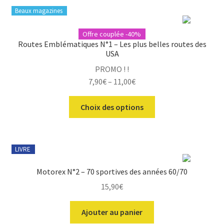
Beaux magazines
Offre couplée -40%
Routes Emblématiques N°1 – Les plus belles routes des
USA
PROMO ! !
7,90
€
–
11,00
€
Ce
Choix des options
produit
a
plusieurs
LIVRE
variations.
Les
Motorex N°2 – 70 sportives des années 60/70
options
15,90
€
peuvent
être
Ajouter au panier
choisies