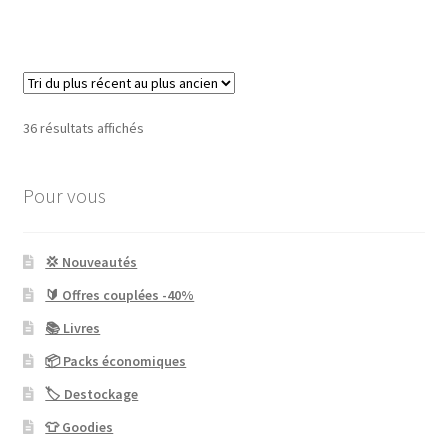
a
plusieurs
variations.
Les
options
Trié
36 résultats affichés
peuvent
du
être
plus
choisies
Pour vous
récent
au
sur
plus
la
ancien
💢 Nouveautés
page
du
🔰 Offres couplées -40%
produit
📚 Livres
📦 Packs économiques
🏷 Destockage
👕 Goodies