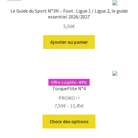
Le Guide du Sport N°3H – Foot : Ligue 1 / Ligue 2, le guide
essentiel 2026/2027
5,50
€
Ajouter au panier
Offre couplée -40%
TorqueFlite N°4
PROMO ! !
7,50
€
–
13,45
€
Ce
Choix des options
produit
a