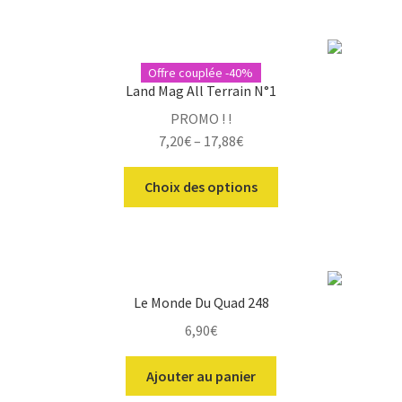
Offre couplée -40%
Land Mag All Terrain N°1
PROMO ! !
7,20
€
–
17,88
€
Ce
Choix des options
produit
a
plusieurs
variations.
Les
Le Monde Du Quad 248
options
6,90
€
peuvent
être
Ajouter au panier
choisies
sur