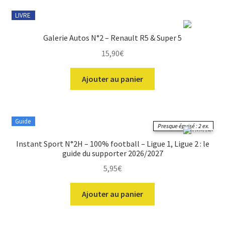
plusieurs
LIVRE
variations.
Les
Galerie Autos N°2 – Renault R5 & Super 5
options
15,90
€
peuvent
être
Ajouter au panier
choisies
sur
la
page
Guide
Presque épuisé : 2 ex.
du
produit
Instant Sport N°2H – 100% football – Ligue 1, Ligue 2 : le
guide du supporter 2026/2027
5,95
€
Ajouter au panier