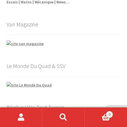
Essais | Matos | Mécanique | News…
Van Magazine
Le Monde Du Quad & SSV
Bikelive Vélo Tout Terrain
0
Recherche
Recherche