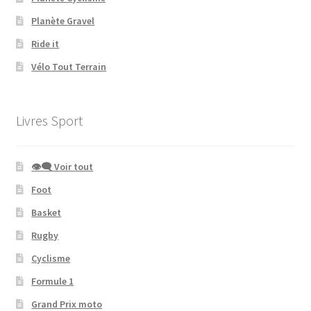
Planète Gravel
Ride it
Vélo Tout Terrain
Livres Sport
👁‍🗨 Voir tout
Foot
Basket
Rugby
Cyclisme
Formule 1
Grand Prix moto