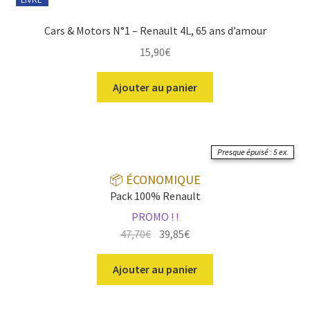
Cars & Motors N°1 – Renault 4L, 65 ans d’amour
15,90
€
Ajouter au panier
Presque épuisé : 5 ex.
📦 ÉCONOMIQUE
Pack 100% Renault
PROMO ! !
Le
Le
47,70
€
39,85
€
prix
prix
initial
actuel
Ajouter au panier
était :
est :
47,70€.
39,85€.