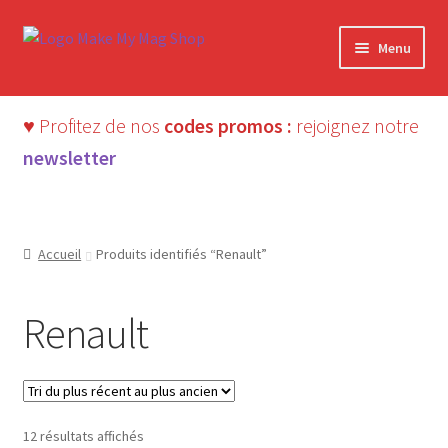
Aller
Aller
Menu
à
au
la
contenu
navigation
♥ Profitez de nos
codes promos :
rejoignez notre
newsletter
Accueil
Produits identifiés “Renault”
Renault
Trié
12 résultats affichés