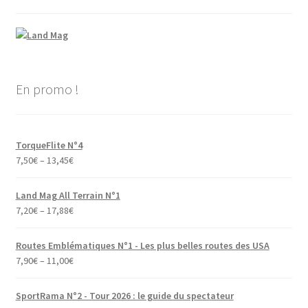
En promo !
TorqueFlite N°4
7,50
€
–
13,45
€
Land Mag All Terrain N°1
7,20
€
–
17,88
€
Routes Emblématiques N°1 - Les plus belles routes des USA
7,90
€
–
11,00
€
SportRama N°2 - Tour 2026 : le guide du spectateur