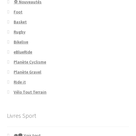
💢 Nouveautés
Foot
Basket
Rugby
Bikelive
eBlueRide
Planète Cyclisme
Planète Gravel
Ride it
Vélo Tout Terrain
Livres Sport
👁‍🗨 Voir tout