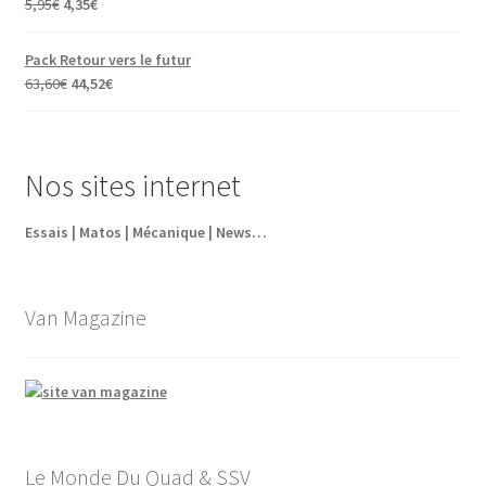
Le
Le
5,95
€
4,35
€
prix
prix
initial
actuel
Pack Retour vers le futur
était :
est :
Le
Le
63,60
€
44,52
€
5,95€.
4,35€.
prix
prix
initial
actuel
était :
est :
Nos sites internet
63,60€.
44,52€.
Essais | Matos | Mécanique | News…
Van Magazine
Le Monde Du Quad & SSV