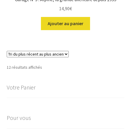
14,90
€
Ajouter au panier
Trié
12 résultats affichés
du
plus
Votre Panier
récent
au
plus
ancien
Pour vous