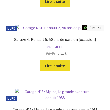
Lire la suite
♻️ Occasion
ÉPUISÉ
LIVRE
Garage 4 : Renault 5, 50 ans de passion [occasion]
PROMO ! !
Le
Le
9,54
€
6,20
€
prix
prix
initial
actuel
Lire la suite
était :
est :
15,90€.
9,54€.
LIVRE
Garage N°3 : Alpine, la grande aventure depuis 1955