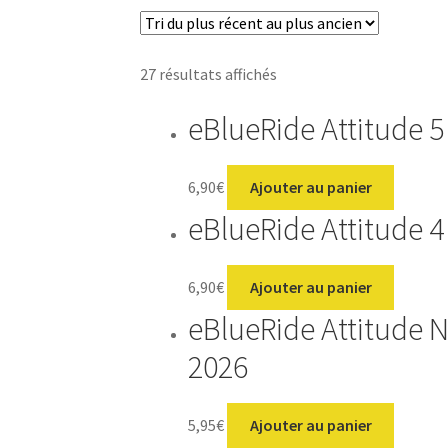
Trié
27 résultats affichés
du
eBlueRide Attitude 5
plus
récent
au
6,90
€
Ajouter au panier
plus
eBlueRide Attitude 4
ancien
6,90
€
Ajouter au panier
eBlueRide Attitude N
2026
5,95
€
Ajouter au panier