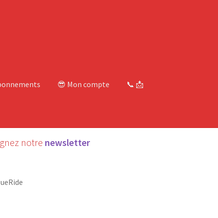
bonnements
😎 Mon compte
📞 📩
ignez notre
newsletter
lueRide