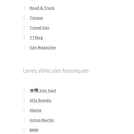
Road & Track
Torque
Travel Van
TTMag
Van Magazine
Livres Véhicules historiques
👁‍🗨 Voir tout
Alfa Roméo
Alpine
Aston Martin
BMW