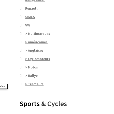
Renault
SIMCA
VW
> Multimarques
> Américaines
> Anglaises
> Cyclomoteurs
> Motos
> Rallye
> Tracteurs
4 ex.
Sports
& Cycles