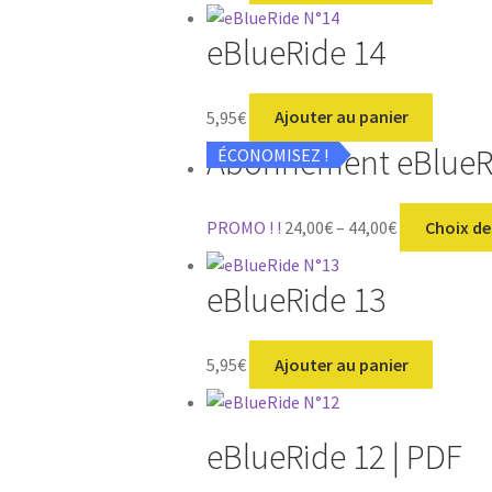
eBlueRide 14
5,95
€
Ajouter au panier
Abonnement eBlueRi
ÉCONOMISEZ !
PROMO ! !
24,00
€
–
44,00
€
Choix de
eBlueRide 13
5,95
€
Ajouter au panier
eBlueRide 12 | PDF