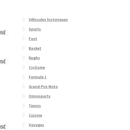
Véhicules historiques
Sports
ISÉ
Foot
Basket
Rugby
ISÉ
Cyclisme
Formule 1
Grand Prix Moto
Omnisports
Tennis
Cuisine
Voyages
ISÉ