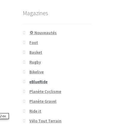
Magazines
💢 Nouveautés
Foot
Basket
Rugby
Bikelive
eBlueRide
Planète Cyclisme
Planète Gravel
Ride it
2 ex.
Vélo Tout Terrain