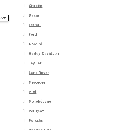
Citroën
Dacia
2 ex.
Ferrari
Ford
Gordini
Harley-Davidson
Jaguar
Land Rover
Mercedes
Mini
Motobécane
Peugeot
Porsche
Range Rover