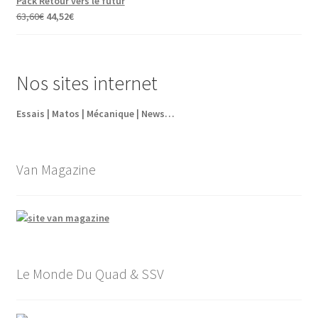
Pack Retour vers le futur
était :
est :
Le
Le
63,60
€
44,52
€
5,95€.
4,35€.
prix
prix
initial
actuel
était :
est :
Nos sites internet
63,60€.
44,52€.
Essais | Matos | Mécanique | News…
Van Magazine
Le Monde Du Quad & SSV