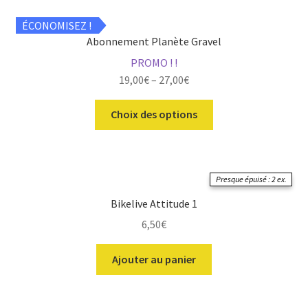
ÉCONOMISEZ !
Abonnement Planète Gravel
PROMO ! !
19,00
€
–
27,00
€
Ce
Choix des options
produit
a
plusieurs
variations.
Presque épuisé : 2 ex.
Les
Bikelive Attitude 1
options
6,50
€
peuvent
être
Ajouter au panier
choisies
sur
la