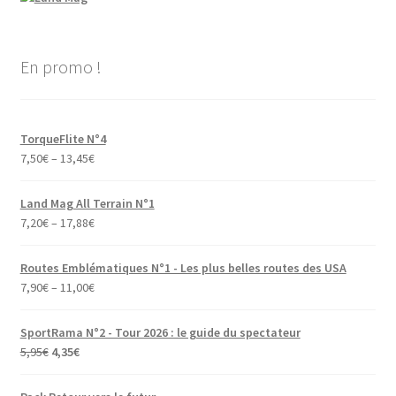
En promo !
TorqueFlite N°4
7,50
€
–
13,45
€
Land Mag All Terrain N°1
7,20
€
–
17,88
€
Routes Emblématiques N°1 - Les plus belles routes des USA
7,90
€
–
11,00
€
SportRama N°2 - Tour 2026 : le guide du spectateur
Le
Le
5,95
€
4,35
€
prix
prix
initial
actuel