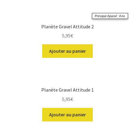
Presque épuisé : 4 ex.
Planète Gravel Attitude 2
5,95
€
Ajouter au panier
ir
Planète Gravel Attitude 1
5,95
€
u
ir
nt
Ajouter au panier
u
nt