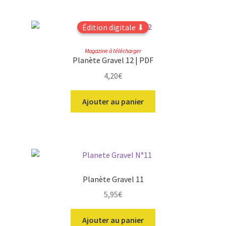
la
page
du
Édition digitale ⬇
produit
Magazine à télécharger
Planète Gravel 12 | PDF
4,20
€
Ajouter au panier
Planète Gravel 11
5,95
€
Ajouter au panier