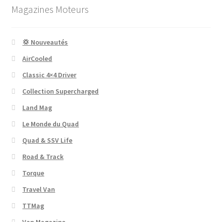
Magazines Moteurs
💢 Nouveautés
AirCooled
Classic 4×4 Driver
Collection Supercharged
Land Mag
Le Monde du Quad
Quad & SSV Life
Road & Track
Torque
Travel Van
TTMag