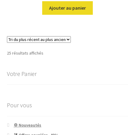
Ajouter au panier
Trié
25 résultats affichés
du
plus
Votre Panier
récent
au
plus
ancien
Pour vous
💢 Nouveautés
🔰 Offres couplées -40%