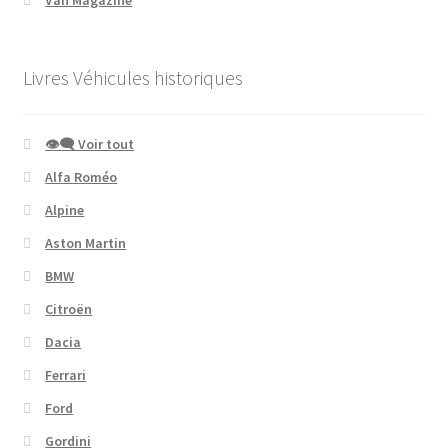
Van Magazine
Livres Véhicules historiques
👁‍🗨 Voir tout
Alfa Roméo
Alpine
Aston Martin
BMW
Citroën
Dacia
Ferrari
Ford
Gordini