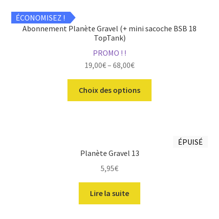
page
du
ÉCONOMISEZ !
produit
Abonnement Planète Gravel (+ mini sacoche BSB 18
TopTank)
PROMO ! !
19,00
€
–
68,00
€
Ce
Choix des options
produit
a
plusieurs
variations.
ÉPUISÉ
Les
Planète Gravel 13
options
5,95
€
peuvent
être
Lire la suite
choisies
sur