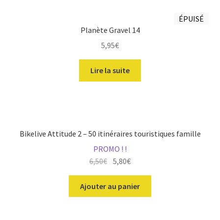
ÉPUISÉ
Planète Gravel 14
5,95
€
Lire la suite
Bikelive Attitude 2 – 50 itinéraires touristiques famille
PROMO ! !
Le
Le
6,50
€
5,80
€
prix
prix
initial
actuel
Ajouter au panier
était :
est :
6,50€.
5,80€.