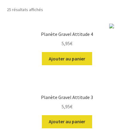
Trié
25 résultats affichés
du
plus
récent
ir
Planète Gravel Attitude 4
au
plus
5,95
€
u
ir
ancien
nt
Ajouter au panier
u
ir
nt
u
nt
Planète Gravel Attitude 3
5,95
€
Ajouter au panier