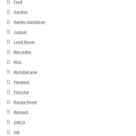
Ford
Gordini
Harley-Davidson
Jaguar
Land Rover
Mercedes
Mini
Motobécane
Peugeot
Porsche
Range Rover
Renault
SIMCA
VW