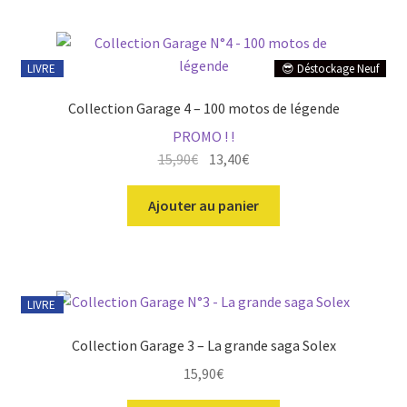
du
plus
récent
au
LIVRE
😎 Déstockage Neuf
plus
ir
ancien
Collection Garage 4 – 100 motos de légende
PROMO ! !
u
ir
Le
Le
15,90
€
13,40
€
nt
prix
prix
u
ir
initial
actuel
Ajouter au panier
nt
était :
est :
u
ir
15,90€.
13,40€.
nt
u
ir
LIVRE
nt
u
Collection Garage 3 – La grande saga Solex
nt
15,90
€