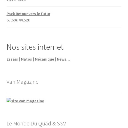
prix
prix
initial
actuel
Pack Retour vers le futur
était :
est :
Le
Le
63,60
€
44,52
€
5,95€.
4,35€.
prix
prix
initial
actuel
était :
est :
Nos sites internet
63,60€.
44,52€.
Essais | Matos | Mécanique | News…
Van Magazine
Le Monde Du Quad & SSV