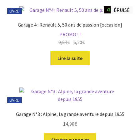
♻️ Occasion
ÉPUISÉ
LIVRE
Garage 4 : Renault 5, 50 ans de passion [occasion]
PROMO ! !
Le
Le
9,54
€
6,20
€
prix
prix
initial
actuel
Lire la suite
était :
est :
15,90€.
9,54€.
LIVRE
Garage N°3 : Alpine, la grande aventure depuis 1955
14,90
€
Ajouter au panier