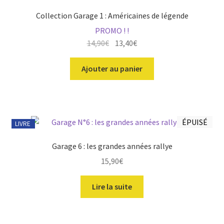
Collection Garage 1 : Américaines de légende
PROMO ! !
Le
Le
14,90
€
13,40
€
prix
prix
initial
actuel
Ajouter au panier
était :
est :
14,90€.
13,40€.
ÉPUISÉ
LIVRE
Garage 6 : les grandes années rallye
15,90
€
Lire la suite