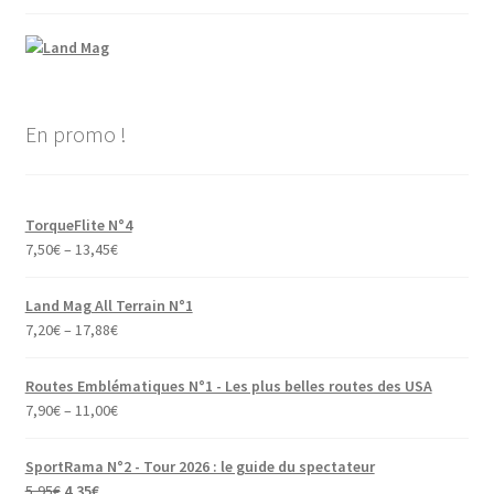
En promo !
TorqueFlite N°4
7,50
€
–
13,45
€
Land Mag All Terrain N°1
7,20
€
–
17,88
€
Routes Emblématiques N°1 - Les plus belles routes des USA
7,90
€
–
11,00
€
SportRama N°2 - Tour 2026 : le guide du spectateur
Le
Le
5,95
€
4,35
€