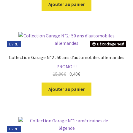
Ajouter au panier
LIVRE
😎 Déstockage Neuf
Collection Garage N°2 : 50 ans d’automobiles allemandes
PROMO ! !
Le
Le
15,90
€
8,40
€
prix
prix
initial
actuel
Ajouter au panier
était :
est :
15,90€.
8,40€.
LIVRE