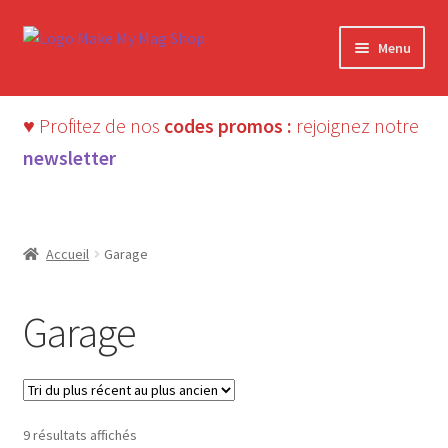
Aller
Aller
Menu
à
au
la
contenu
navigation
♥ Profitez de nos
codes promos :
rejoignez notre
newsletter
Accueil
Garage
Garage
Trié
9 résultats affichés