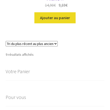
Le
Le
14,90
€
9,69
€
prix
prix
initial
actuel
Ajouter au panier
était :
est :
14,90€.
14,90€.
Trié
9 résultats affichés
du
plus
Votre Panier
récent
au
plus
ancien
Pour vous