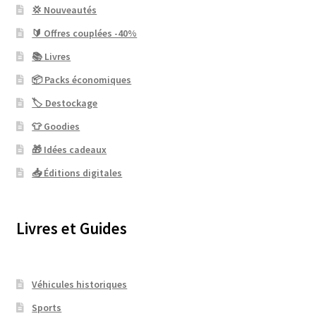
💢 Nouveautés
🔰 Offres couplées -40%
📚 Livres
📦 Packs économiques
🏷 Destockage
👕 Goodies
🎁 Idées cadeaux
📥 Éditions digitales
Livres et Guides
Véhicules historiques
Sports