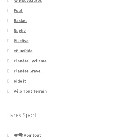
💢 Nouveautés
Foot
Basket
Rugby
Bikelive
eBlueRide
Planète Cyclisme
Planète Gravel
Ride it
Vélo Tout Terrain
Livres Sport
👁‍🗨 Voir tout