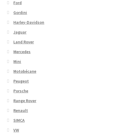
Ford
Gordini
Harley-Davidson
Jaguar
Land Rover
Mercedes
Mini
Motobécane
Peugeot
Porsche
Range Rover
Renault
SIMCA
VW