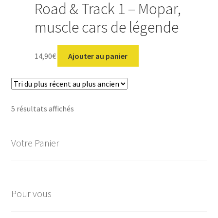
Road & Track 1 – Mopar,
muscle cars de légende
14,90
€
Ajouter au panier
Trié
5 résultats affichés
du
plus
Votre Panier
récent
au
plus
ancien
Pour vous