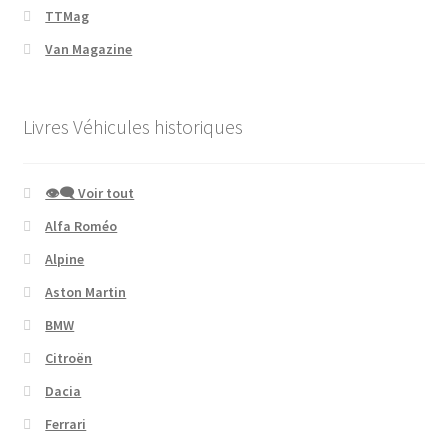
TTMag
Van Magazine
Livres Véhicules historiques
👁‍🗨 Voir tout
Alfa Roméo
Alpine
Aston Martin
BMW
Citroën
Dacia
Ferrari