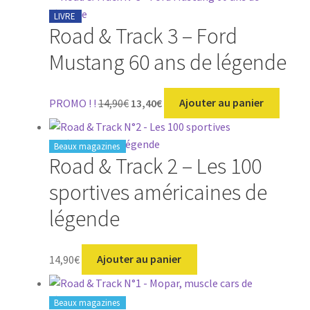
était :
est :
LIVRE
📞 Contactez-nous
Road & Track 3 – Ford
14,90€.
8,40€.
Mustang 60 ans de légende
👤 Mon compte
Le
Le
PROMO ! !
14,90
€
13,40
€
Ajouter au panier
prix
prix
initial
actuel
était :
est :
Beaux magazines
Road & Track 2 – Les 100
14,90€.
13,40€.
sportives américaines de
légende
14,90
€
Ajouter au panier
Beaux magazines