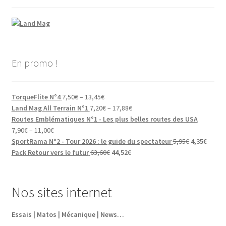
En promo !
TorqueFlite N°4
7,50
€
–
13,45
€
Land Mag All Terrain N°1
7,20
€
–
17,88
€
Routes Emblématiques N°1 - Les plus belles routes des USA
7,90
€
–
11,00
€
Le
Le
SportRama N°2 - Tour 2026 : le guide du spectateur
5,95
€
4,35
€
Le
Le
prix
prix
Pack Retour vers le futur
63,60
€
44,52
€
prix
prix
initial
actuel
initial
actuel
était :
est :
était :
est :
5,95€.
4,35€.
Nos sites internet
63,60€.
44,52€.
Essais | Matos | Mécanique | News…