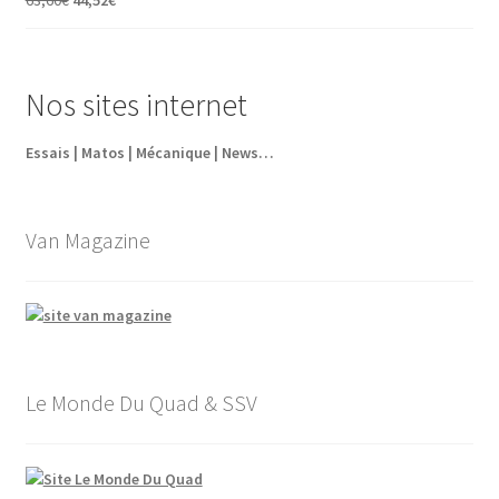
5,95€.
4,35€.
prix
prix
initial
actuel
était :
est :
Nos sites internet
63,60€.
44,52€.
Essais | Matos | Mécanique | News…
Van Magazine
Le Monde Du Quad & SSV