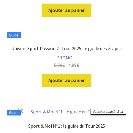
prix
prix
initial
actuel
Ajouter au panier
était :
est :
5,95€.
4,99€.
Guide
Univers Sport Passion 2 : Tour 2025, le guide des étapes
PROMO ! !
Le
Le
5,50
€
4,99
€
prix
prix
initial
actuel
Ajouter au panier
était :
est :
5,50€.
4,99€.
Presque épuisé : 3 ex.
Guide
Sport & Moi N°1 : le guide du Tour 2025