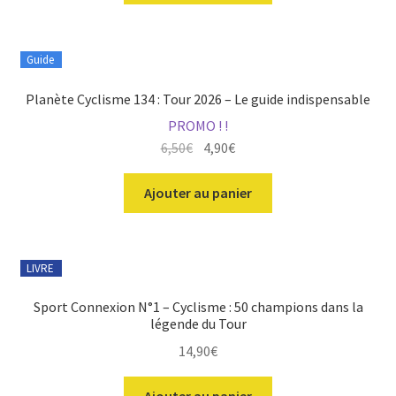
était :
est :
5,95€.
4,35€.
Guide
Planète Cyclisme 134 : Tour 2026 – Le guide indispensable
PROMO ! !
Le
Le
6,50
€
4,90
€
prix
prix
initial
actuel
Ajouter au panier
était :
est :
6,50€.
4,90€.
LIVRE
Sport Connexion N°1 – Cyclisme : 50 champions dans la
légende du Tour
14,90
€
Ajouter au panier