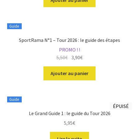
Guide
SportRama N°1 – Tour 2026 : le guide des étapes
PROMO ! !
Le
Le
5,50
€
3,90
€
prix
prix
initial
actuel
Ajouter au panier
était :
est :
5,50€.
3,90€.
Guide
ÉPUISÉ
Le Grand Guide 1 : le guide du Tour 2026
5,95
€
Lire la suite