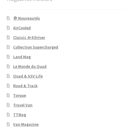
💢 Nouveautés
AirCooled
Classic 4×4 Driver
Collection Supercharged
Land Mag
Le Monde du Quad
Quad & SSV Life
Road & Track
Torque
Travel Van
TTMag
Van Magazine