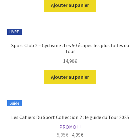
initial
actuel
Ajouter au panier
était :
est :
5,50€.
4,99€.
LIVRE
Sport Club 2 – Cyclisme : Les 50 étapes les plus folles du
Tour
14,90
€
Ajouter au panier
Guide
Les Cahiers Du Sport Collection 2 : le guide du Tour 2025
PROMO ! !
Le
Le
5,95
€
4,99
€