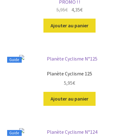
PROMO ! !
Le
Le
5,95
€
4,35
€
prix
prix
initial
actuel
Ajouter au panier
était :
est :
5,95€.
4,35€.
Guide
Planète Cyclisme 125
5,95
€
Ajouter au panier
Guide