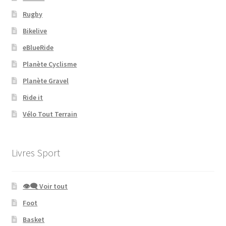
Rugby
Bikelive
eBlueRide
Planète Cyclisme
Planète Gravel
Ride it
Vélo Tout Terrain
Livres Sport
👁‍🗨 Voir tout
Foot
Basket