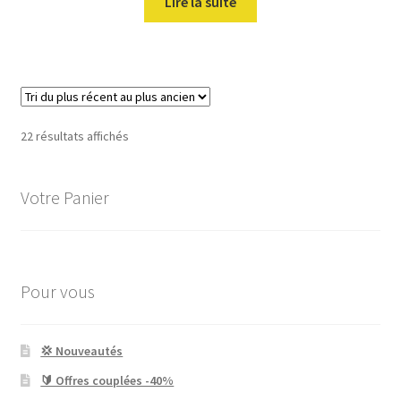
Lire la suite
Trié
22 résultats affichés
du
plus
Votre Panier
récent
au
plus
ancien
Pour vous
💢 Nouveautés
🔰 Offres couplées -40%