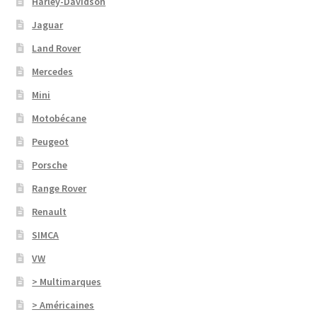
Harley-Davidson
Jaguar
Land Rover
Mercedes
Mini
Motobécane
Peugeot
Porsche
Range Rover
Renault
SIMCA
VW
> Multimarques
> Américaines