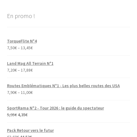
En promo !
TorqueFlite N°4
7,50
€
–
13,45
€
Land Mag All Terrain N°1
7,20
€
–
17,88
€
Routes Emblématiques N°1 - Les plus belles routes des USA
7,90
€
–
11,00
€
SportRama N°2 - Tour 2026 : le guide du spectateur
Le
Le
5,95
€
4,35
€
prix
prix
initial
actuel
Pack Retour vers le futur
était :
est :
Le
Le
63,60
€
44,52
€