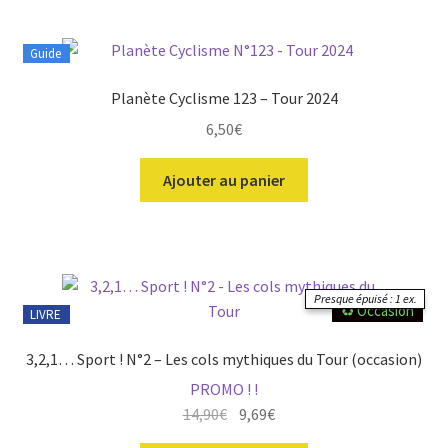
Guide
Planète Cyclisme 123 – Tour 2024
6,50
€
Ajouter au panier
Presque épuisé : 1 ex.
♻️ Occasion
LIVRE
3,2,1… Sport ! N°2 – Les cols mythiques du Tour (occasion)
PROMO ! !
Le
Le
14,90
€
9,69
€
prix
prix