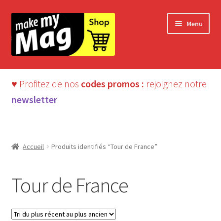
Aller
Aller
Menu
à
au
la
contenu
navigation
♥ Profitez de nos
codes promos :
rejoignez notre
newsletter
Accueil
Produits identifiés “Tour de France”
Tour de France