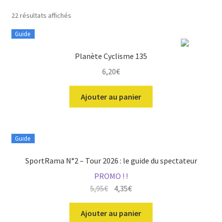
Trié
22 résultats affichés
du
Guide
plus
récent
ir
Planète Cyclisme 135
au
plus
6,20
€
u
ir
ancien
nt
Ajouter au panier
u
ir
nt
u
ir
Guide
nt
u
ir
SportRama N°2 – Tour 2026 : le guide du spectateur
nt
PROMO ! !
u
Le
Le
5,95
€
4,35
€
nt
prix
prix
initial
actuel
Ajouter au panier