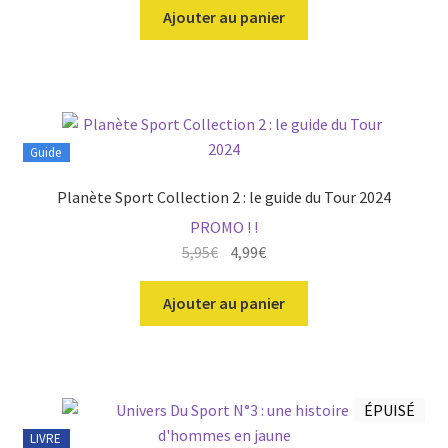
initial
actuel
Ajouter au panier
était :
est :
14,90€.
14,90€.
Guide
Planète Sport Collection 2 : le guide du Tour 2024
PROMO ! !
Le
Le
5,95
€
4,99
€
prix
prix
initial
actuel
Ajouter au panier
était :
est :
5,95€.
4,99€.
ÉPUISÉ
LIVRE