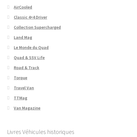
AirCooled
Classic 4×4 Driver
Collection Supercharged
Land Mag
Le Monde du Quad
Quad & SSV Life
Road & Track
Torque
Travel Van
TTMag
Van Magazine
Livres Véhicules historiques