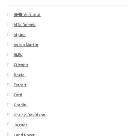
👁‍🗨 Voir tout
Alfa Roméo
Alpine
Aston Martin
BMW
Citroën
Dacia
Ferrari
Ford
Gordini
Harley-Davidson
Jaguar
Land Rover