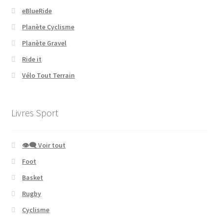
eBlueRide
Planète Cyclisme
Planète Gravel
Ride it
Vélo Tout Terrain
Livres Sport
👁‍🗨 Voir tout
Foot
Basket
Rugby
Cyclisme