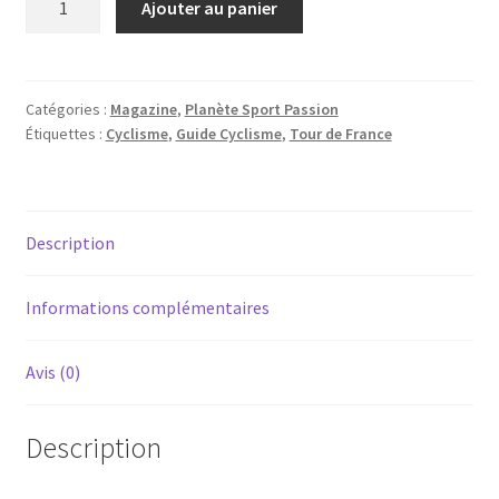
Ajouter au panier
de
Planète
Sport
Passion
Catégories :
Magazine
,
Planète Sport Passion
Étiquettes :
Cyclisme
,
Guide Cyclisme
,
Tour de France
2
-
Tour
2025,
Description
le
guide
du
Informations complémentaires
spectateur
Avis (0)
Description