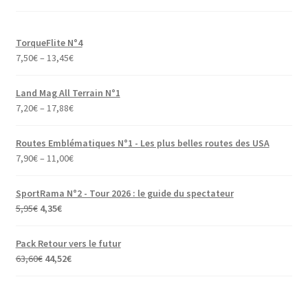
TorqueFlite N°4
7,50
€
–
13,45
€
Land Mag All Terrain N°1
7,20
€
–
17,88
€
Routes Emblématiques N°1 - Les plus belles routes des USA
7,90
€
–
11,00
€
SportRama N°2 - Tour 2026 : le guide du spectateur
Le
Le
5,95
€
4,35
€
prix
prix
initial
actuel
Pack Retour vers le futur
était :
est :
Le
Le
63,60
€
44,52
€
5,95€.
4,35€.
prix
prix
initial
actuel
était :
est :