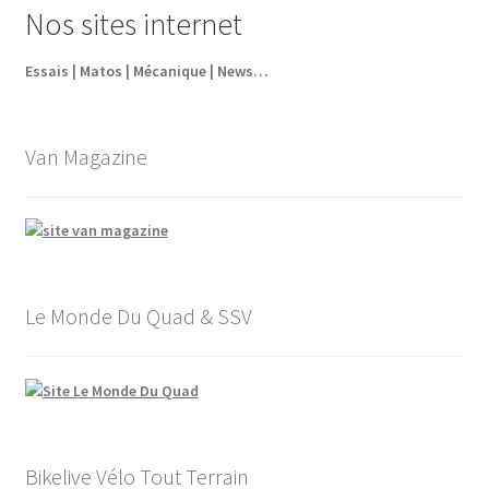
Nos sites internet
63,60€.
44,52€.
Essais | Matos | Mécanique | News…
Van Magazine
Le Monde Du Quad & SSV
Bikelive Vélo Tout Terrain