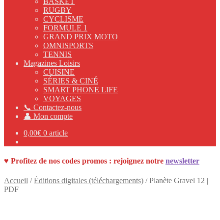
BASKET
RUGBY
CYCLISME
FORMULE 1
GRAND PRIX MOTO
OMNISPORTS
TENNIS
Magazines Loisirs
CUISINE
SÉRIES & CINÉ
SMART PHONE LIFE
VOYAGES
📞 Contactez-nous
👤 Mon compte
0,00
€
0 article
♥ Profitez de nos
codes promos :
rejoignez notre
newsletter
Accueil
/
Éditions digitales (téléchargements)
/
Planète Gravel 12 |
PDF