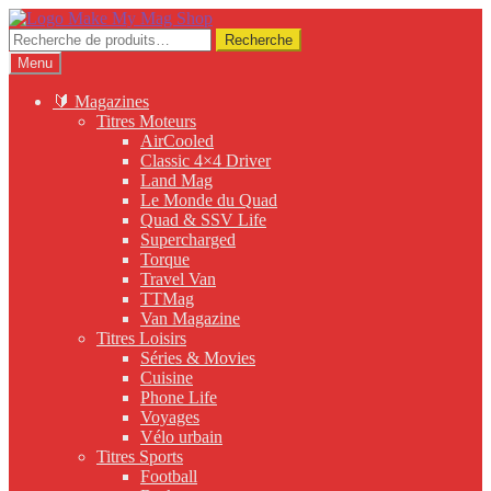
Aller
Aller
à
au
Recherche
Recherche
la
contenu
pour :
Menu
navigation
🔰 Magazines
Titres Moteurs
AirCooled
Classic 4×4 Driver
Land Mag
Le Monde du Quad
Quad & SSV Life
Supercharged
Torque
Travel Van
TTMag
Van Magazine
Titres Loisirs
Séries & Movies
Cuisine
Phone Life
Voyages
Vélo urbain
Titres Sports
Football