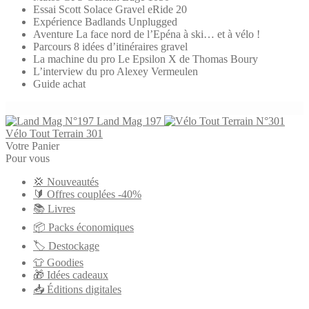
Essai Scott Solace Gravel eRide 20
Expérience Badlands Unplugged
Aventure La face nord de l’Epéna à ski… et à vélo !
Parcours 8 idées d’itinéraires gravel
La machine du pro Le Epsilon X de Thomas Boury
L’interview du pro Alexey Vermeulen
Guide achat
Land Mag 197
Vélo Tout Terrain 301
Votre Panier
Pour vous
💢 Nouveautés
🔰 Offres couplées -40%
📚 Livres
📦 Packs économiques
🏷 Destockage
👕 Goodies
🎁 Idées cadeaux
📥 Éditions digitales