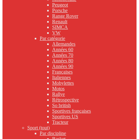
Peugeot
Porsche
Range Rover
Renault
SIMCA
VW
Par catégorie
Allemandes
Années 60
Années 70
Années 80
Années 90
Françaises
Italiennes
Mobylettes
Motos
Rallye
Rétrospective
So british
Sportives françaises
Sportives US
Tracteur
Sport (tout)
Par discipline
Basket