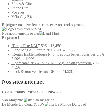
Séries & Ciné
Phone Life
Voyages
Vélo City Ride
Rejoignez nos newsletters et recevez nos codes promos
Nos abonnements papier
En promo !
TorqueFlite N°4
7,50
€
–
13,45
€
Land Mag All Terrain N°1
7,20
€
–
17,88
€
Routes Emblématiques N°1 - Les plus belles routes des USA
7,90
€
–
11,00
€
SportRama N°2 - Tour 2026 : le guide du spectateur
5,95
€
Le
Le
4,35
€
prix
prix
Le
Le
Pack Retour vers le futur
63,60
€
44,52
€
initial
actuel
prix
prix
était :
est :
initial
actuel
Nos sites internet
5,95€.
4,35€.
était :
est :
63,60€.
44,52€.
Essais | Matos | Mécanique | News…
Van Magazine
Le Monde Du Quad & SSV