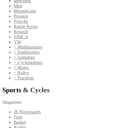
Mercedes
Mini
Motobécane
Peugeot
Porsche
Range Rover
Renault
SIMCA
VW
> Multimarques
> Américaines
> Anglaises
> Cyclomoteurs
> Motos
> Rallye
> Tracteurs
Sports
& Cycles
Magazines
💢 Nouveautés
Foot
Basket
Rugby