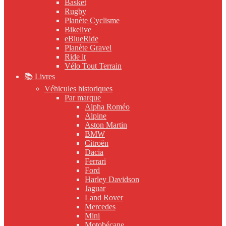
Basket
Rugby
Planète Cyclisme
Bikelive
eBlueRide
Planète Gravel
Ride it
Vélo Tout Terrain
📚 Livres
Véhicules historiques
Par marque
Alpha Roméo
Alpine
Aston Martin
BMW
Citroën
Dacia
Ferrari
Ford
Harley Davidson
Jaguar
Land Rover
Mercedes
Mini
Motobécane