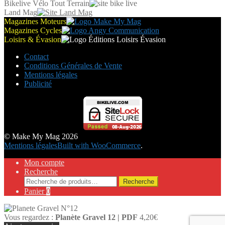
Bikelive Vélo Tout Terrain
Land Mag
Magazines Moteurs
Magazines Cycles
Loisirs & Évasion
Contact
Conditions Générales de Vente
Mentions légales
Publicité
© Make My Mag 2026
Mentions légales
Built with WooCommerce
.
Mon compte
Recherche
Recherche
Recherche
pour :
Panier
0
Vous regardez :
Planète Gravel 12 | PDF
4,20
€