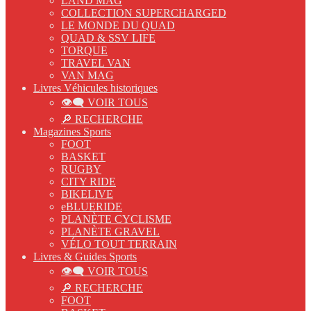
LAND MAG
COLLECTION SUPERCHARGED
LE MONDE DU QUAD
QUAD & SSV LIFE
TORQUE
TRAVEL VAN
VAN MAG
Livres Véhicules historiques
👁‍🗨 VOIR TOUS
🔎 RECHERCHE
Magazines Sports
FOOT
BASKET
RUGBY
CITY RIDE
BIKELIVE
eBLUERIDE
PLANÈTE CYCLISME
PLANÈTE GRAVEL
VÉLO TOUT TERRAIN
Livres & Guides Sports
👁‍🗨 VOIR TOUS
🔎 RECHERCHE
FOOT