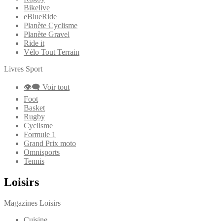
Bikelive
eBlueRide
Planète Cyclisme
Planète Gravel
Ride it
Vélo Tout Terrain
Livres Sport
👁‍🗨 Voir tout
Foot
Basket
Rugby
Cyclisme
Formule 1
Grand Prix moto
Omnisports
Tennis
Loisirs
Magazines Loisirs
Cuisine