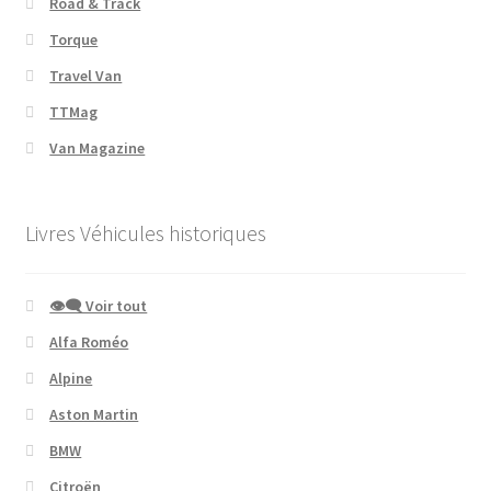
Road & Track
Torque
Travel Van
TTMag
Van Magazine
Livres Véhicules historiques
👁‍🗨 Voir tout
Alfa Roméo
Alpine
Aston Martin
BMW
Citroën