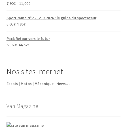
7,90
€
–
11,00
€
SportRama N°2 - Tour 2026 : le guide du spectateur
Le
Le
5,95
€
4,35
€
prix
prix
initial
actuel
Pack Retour vers le futur
était :
est :
Le
Le
63,60
€
44,52
€
5,95€.
4,35€.
prix
prix
initial
actuel
était :
est :
Nos sites internet
63,60€.
44,52€.
Essais | Matos | Mécanique | News…
Van Magazine