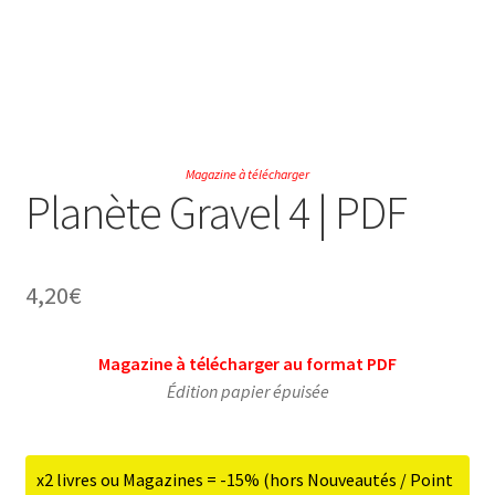
Édition digitale ⬇
ir
u
ir
Magazine à télécharger
Planète Gravel 4 | PDF
nt
u
ir
nt
u
4,20
€
ir
nt
u
ir
Magazine à télécharger au format PDF
nt
Édition papier épuisée
u
nt
x2 livres ou Magazines = -15% (hors Nouveautés / Point