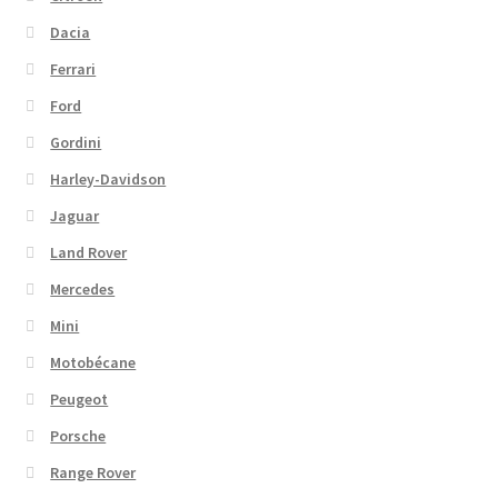
Dacia
Ferrari
Ford
Gordini
Harley-Davidson
Jaguar
Land Rover
Mercedes
Mini
Motobécane
Peugeot
Porsche
Range Rover