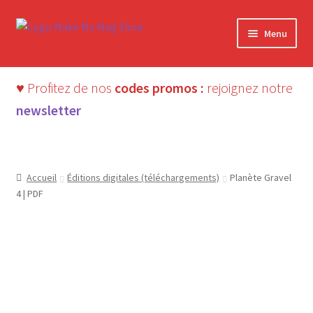
Aller
Aller
Menu
à
au
la
contenu
navigation
♥ Profitez de nos
codes promos :
rejoignez notre
newsletter
Accueil
Éditions digitales (téléchargements)
Planète Gravel
4 | PDF