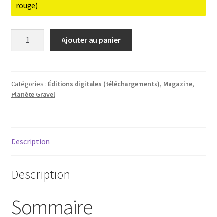
rouge)
quantité
Ajouter au panier
de
Planète
Gravel
4
Catégories :
Éditions digitales (téléchargements)
,
Magazine
,
Planète Gravel
|
PDF
Description
Description
Sommaire