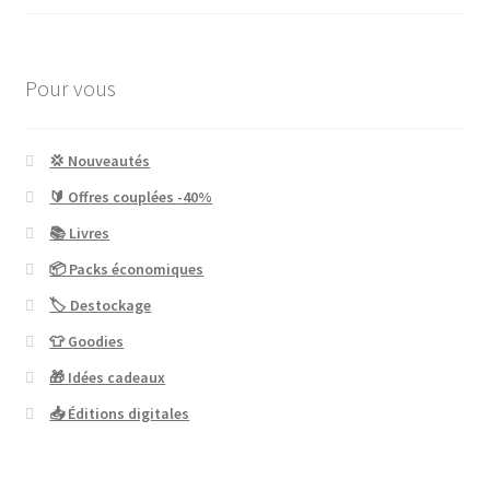
Pour vous
💢 Nouveautés
🔰 Offres couplées -40%
📚 Livres
📦 Packs économiques
🏷 Destockage
👕 Goodies
🎁 Idées cadeaux
📥 Éditions digitales