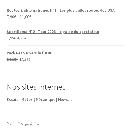
Routes Emblématiques N°1 - Les plus belles routes des USA
7,90
€
–
11,00
€
SportRama N°2 - Tour 2026 : le guide du spectateur
Le
Le
5,95
€
4,35
€
prix
prix
initial
actuel
Pack Retour vers le futur
était :
est :
Le
Le
63,60
€
44,52
€
5,95€.
4,35€.
prix
prix
initial
actuel
était :
est :
Nos sites internet
63,60€.
44,52€.
Essais | Matos | Mécanique | News…
Van Magazine