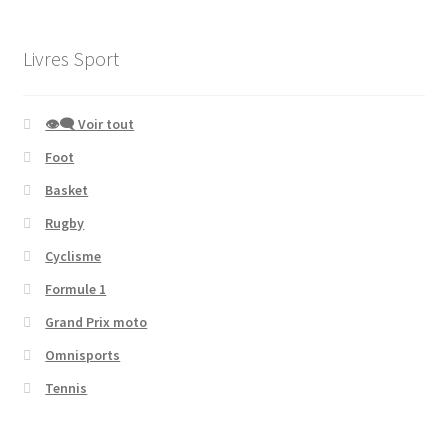
Livres Sport
👁‍🗨 Voir tout
Foot
Basket
Rugby
Cyclisme
Formule 1
Grand Prix moto
Omnisports
Tennis