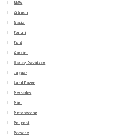
BMW
Citroën
Dacia
Ferrari
Ford
Gordini
Harley-Davidson
Jaguar
Land Rover
Mercedes
Mini
Motobécane
Peugeot
Porsche