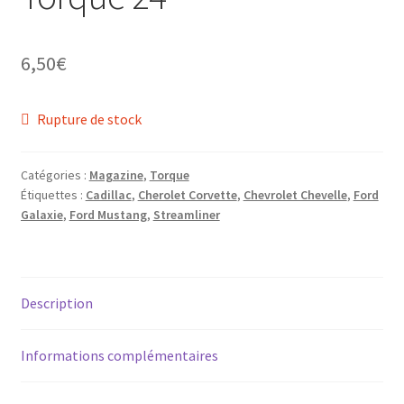
6,50
€
ir
Rupture de stock
u
ir
nt
Catégories :
Magazine
,
Torque
u
ir
Étiquettes :
Cadillac
,
Cherolet Corvette
,
Chevrolet Chevelle
,
Ford
nt
Galaxie
,
Ford Mustang
,
Streamliner
u
ir
nt
u
ir
Description
nt
u
nt
Informations complémentaires