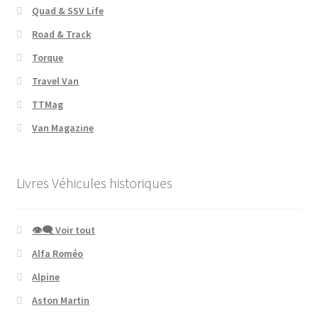
Quad & SSV Life
Road & Track
Torque
Travel Van
TTMag
Van Magazine
Livres Véhicules historiques
👁‍🗨 Voir tout
Alfa Roméo
Alpine
Aston Martin