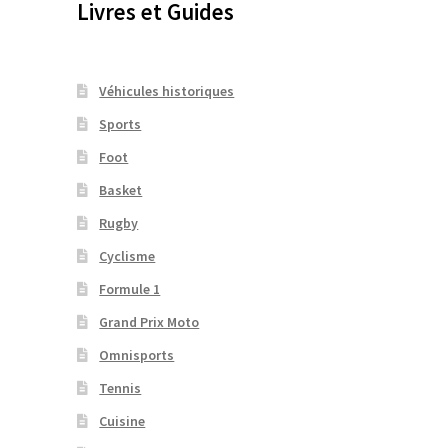
Livres et Guides
Véhicules historiques
Sports
Foot
Basket
Rugby
Cyclisme
Formule 1
Grand Prix Moto
Omnisports
Tennis
Cuisine