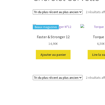
2 résultats af
Beaux magazines
Faster & Stronger 12
Torque
14,90
€
6,50
€
Ajouter au panier
Lire la s
2 résultats af