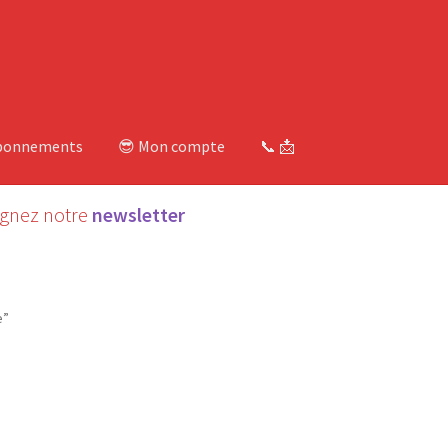
bonnements
😎 Mon compte
📞 📩
ignez notre
newsletter
e”