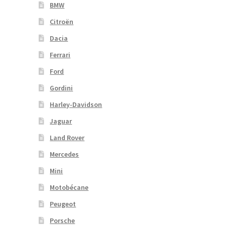
BMW
Citroën
Dacia
Ferrari
Ford
Gordini
Harley-Davidson
Jaguar
Land Rover
Mercedes
Mini
Motobécane
Peugeot
Porsche