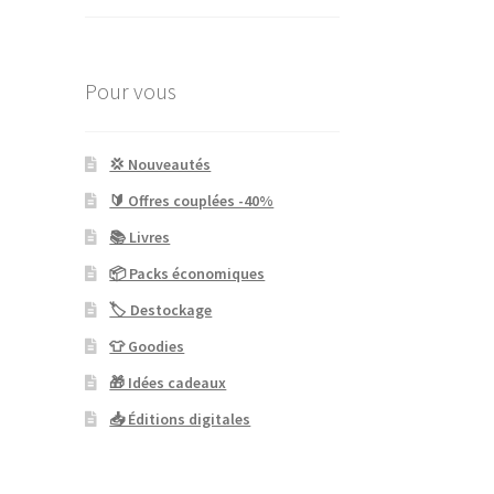
Pour vous
💢 Nouveautés
🔰 Offres couplées -40%
📚 Livres
📦 Packs économiques
🏷 Destockage
👕 Goodies
🎁 Idées cadeaux
📥 Éditions digitales