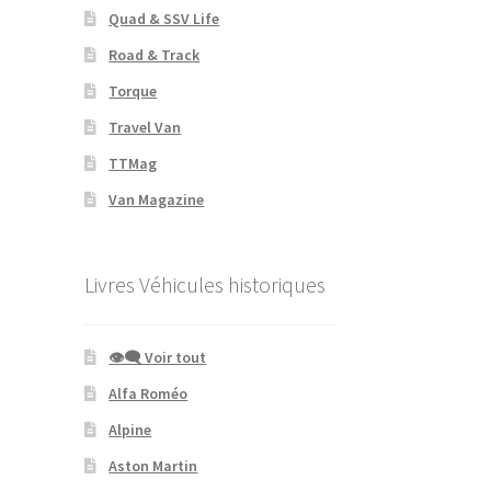
Quad & SSV Life
Road & Track
Torque
Travel Van
TTMag
Van Magazine
Livres Véhicules historiques
👁‍🗨 Voir tout
Alfa Roméo
Alpine
Aston Martin