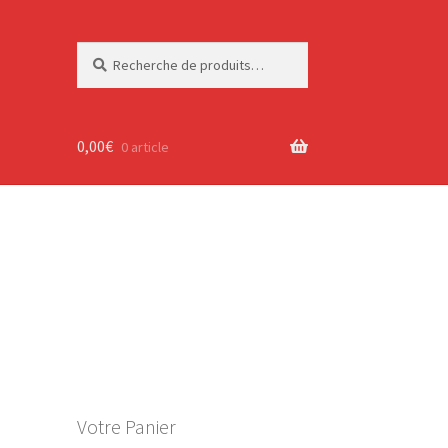
Recherche
Recherche
pour :
0,00
€
0 article
Votre Panier