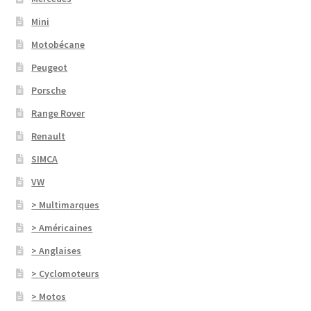
Mini
Motobécane
Peugeot
Porsche
Range Rover
Renault
SIMCA
VW
> Multimarques
> Américaines
> Anglaises
> Cyclomoteurs
> Motos