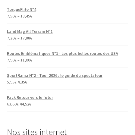
TorqueFlite N°4
7,50
€
–
13,45
€
Land Mag All Terrain N°1
7,20
€
–
17,88
€
Routes Emblématiques N°1 - Les plus belles routes des USA
7,90
€
–
11,00
€
SportRama N°2 - Tour 2026 : le guide du spectateur
Le
Le
5,95
€
4,35
€
prix
prix
initial
actuel
Pack Retour vers le futur
était :
est :
Le
Le
63,60
€
44,52
€
5,95€.
4,35€.
prix
prix
initial
actuel
était :
est :
Nos sites internet
63,60€.
44,52€.