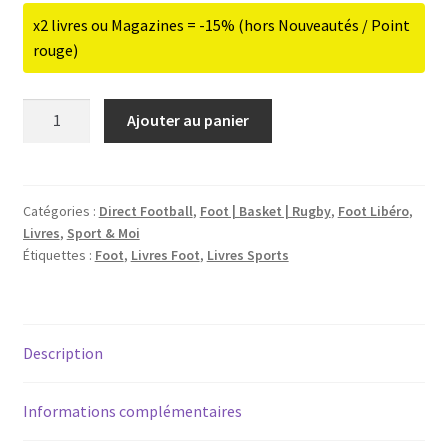
x2 livres ou Magazines = -15% (hors Nouveautés / Point
rouge)
quantité
Ajouter au panier
de
Sport
&
Moi
Catégories :
Direct Football
,
Foot | Basket | Rugby
,
Foot Libéro
,
Livres
,
Sport & Moi
2
Étiquettes :
Foot
,
Livres Foot
,
Livres Sports
-
L'extraordinaire
histoire
du
Description
football
Informations complémentaires