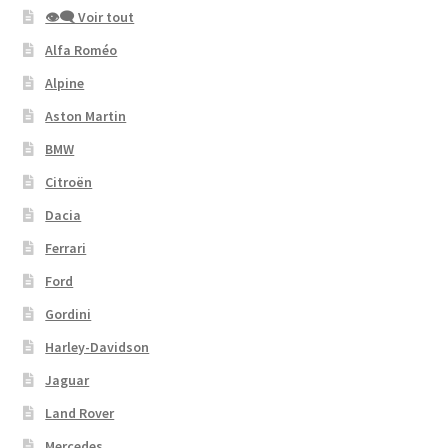
👁‍🗨 Voir tout
Alfa Roméo
Alpine
Aston Martin
BMW
Citroën
Dacia
Ferrari
Ford
Gordini
Harley-Davidson
Jaguar
Land Rover
Mercedes