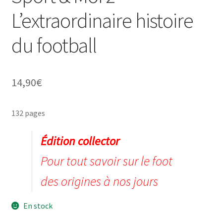
L’extraordinaire histoire
du football
ir
u
ir
14,90
€
nt
u
ir
132 pages
nt
u
ir
Édition collector
nt
u
ir
Pour tout savoir sur le foot
nt
des origines à nos jours
u
nt
En stock