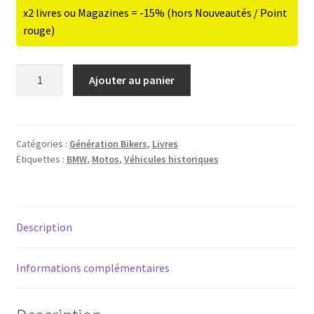
x2 livres ou Magazines = -15% (hors Nouveautés / Point
rouge)
quantité
Ajouter au panier
de
Génération
Bikers
3
Catégories :
Génération Bikers
,
Livres
Étiquettes :
BMW
,
Motos
,
Véhicules historiques
-
Motos
BMW
:
Description
la
fabuleuse
histoire
Informations complémentaires