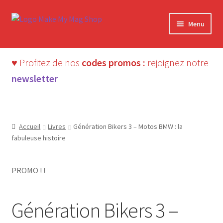
Aller
Aller
Menu
à
au
la
contenu
navigation
♥ Profitez de nos
codes promos :
rejoignez notre
newsletter
Accueil
Livres
Génération Bikers 3 – Motos BMW : la
fabuleuse histoire
PROMO ! !
LIVRE
Génération Bikers 3 –