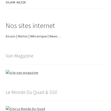
était :
est :
Le
Le
63,60
€
44,52
€
5,95€.
4,35€.
prix
prix
initial
actuel
était :
est :
Nos sites internet
63,60€.
44,52€.
Essais | Matos | Mécanique | News…
Van Magazine
Le Monde Du Quad & SSV