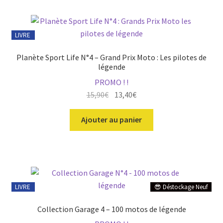
LIVRE
Planète Sport Life N°4 – Grand Prix Moto : Les pilotes de
légende
PROMO ! !
Le
Le
15,90
€
13,40
€
prix
prix
initial
actuel
Ajouter au panier
était :
est :
15,90€.
13,40€.
LIVRE
😎 Déstockage Neuf
Collection Garage 4 – 100 motos de légende