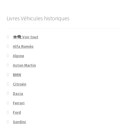
Livres Véhicules historiques
👁‍🗨 Voir tout
Alfa Roméo
Alpine
Aston Martin
BMW
Citroën
Dacia
Ferrari
Ford
Gordini