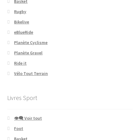
Basket
Rugby
Bikelive
eBlueRide
Planète Cyclisme
Planète Gravel
Ride it
Vélo Tout Terrain
Livres Sport
👁‍🗨 Voir tout
Foot
Basket