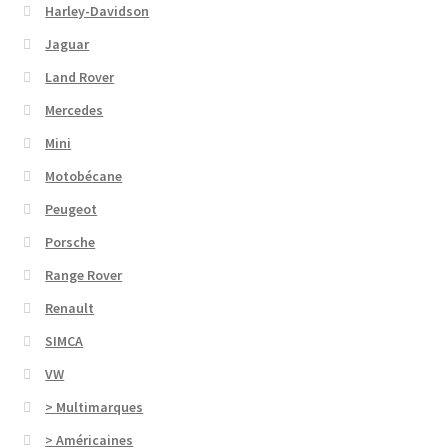
Harley-Davidson
Jaguar
Land Rover
Mercedes
Mini
Motobécane
Peugeot
Porsche
Range Rover
Renault
SIMCA
VW
> Multimarques
> Américaines