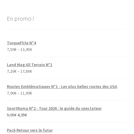
En promo !
TorqueFlite N°4
7,50
€
–
13,45
€
Land Mag All Terrain N°1
7,20
€
–
17,88
€
Routes Emblématiques N°1 - Les plus belles routes des USA
7,90
€
–
11,00
€
SportRama N°2 - Tour 2026 : le guide du spectateur
Le
Le
5,95
€
4,35
€
prix
prix
initial
actuel
Pack Retour vers le futur