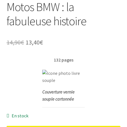
Motos BMW : la
fabuleuse histoire
Le
Le
14,90
€
13,40
€
prix
prix
132 pages
initial
actuel
était :
est :
14,90€.
13,40€.
Couverture vernie
souple cartonnée
En stock