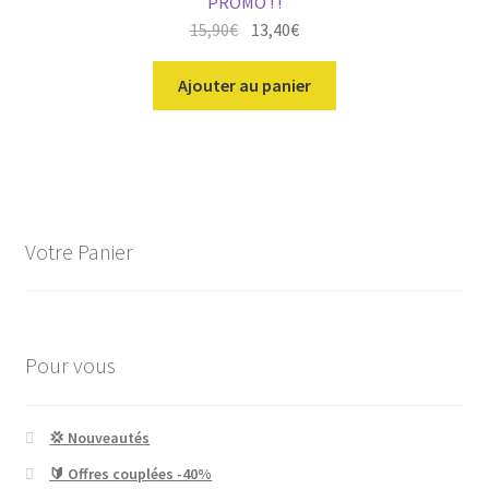
PROMO ! !
Le
Le
15,90
€
13,40
€
prix
prix
initial
actuel
Ajouter au panier
était :
est :
15,90€.
13,40€.
Votre Panier
Pour vous
💢 Nouveautés
🔰 Offres couplées -40%