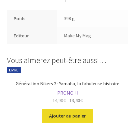
Poids
398 g
Editeur
Make My Mag
Vous aimerez peut-être aussi…
LIVRE
Génération Bikers 2 : Yamaha, la fabuleuse histoire
PROMO ! !
Le
Le
14,90
€
13,40
€
prix
prix
initial
actuel
Ajouter au panier
était :
est :
14,90€.
13,40€.