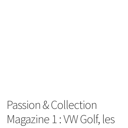
ir
u
ir
nt
u
ir
nt
u
ir
nt
LIVRE
u
ir
nt
Passion & Collection
u
nt
Magazine 1 : VW Golf, les