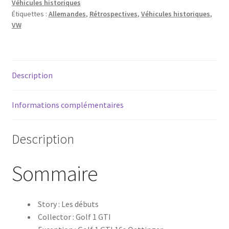
Véhicules historiques
Étiquettes :
Allemandes
,
Rétrospectives
,
Véhicules historiques
,
VW
Description
Informations complémentaires
Description
Sommaire
Story : Les débuts
Collector : Golf 1 GTI