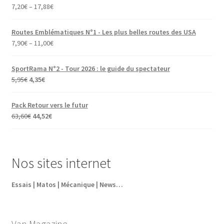
7,20
€
–
17,88
€
Routes Emblématiques N°1 - Les plus belles routes des USA
7,90
€
–
11,00
€
SportRama N°2 - Tour 2026 : le guide du spectateur
Le
Le
5,95
€
4,35
€
prix
prix
initial
actuel
Pack Retour vers le futur
était :
est :
Le
Le
63,60
€
44,52
€
5,95€.
4,35€.
prix
prix
initial
actuel
était :
est :
Nos sites internet
63,60€.
44,52€.
Essais | Matos | Mécanique | News…
Van Magazine