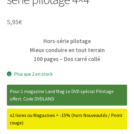
5,95
€
ir
Hors-série pilotage
u
ir
Mieux conduire en tout terrain
nt
100 pages – Dos carré collé
u
ir
nt
Plus que 2 en stock
u
ir
nt
Pour 1 magazine Land Mag Le DVD spécial Pilotage
u
ir
offert. Code DVDLAND
nt
u
x2 livres ou Magazines = -15% (hors Nouveautés / Point
nt
rouge)