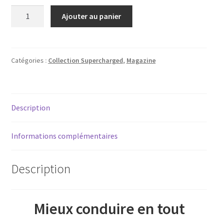
quantité
Ajouter au panier
de
Land
Mag
HS
Catégories :
Collection Supercharged
,
Magazine
1
-
Hors-
Description
série
pilotage
4x4
Informations complémentaires
Description
Mieux conduire en tout