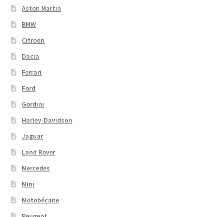
Aston Martin
BMW
Citroën
Dacia
Ferrari
Ford
Gordini
Harley-Davidson
Jaguar
Land Rover
Mercedes
Mini
Motobécane
Peugeot