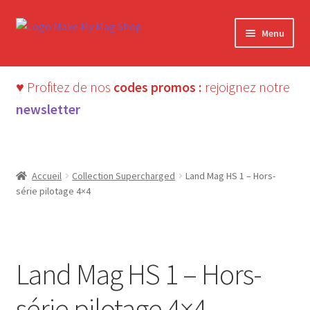
Aller
Aller
Menu
à
au
la
contenu
navigation
♥ Profitez de nos
codes promos :
rejoignez notre
newsletter
Accueil
Collection Supercharged
Land Mag HS 1 – Hors-
série pilotage 4×4
Presque épuisé : 2 ex.
Land Mag HS 1 – Hors-
série pilotage 4×4