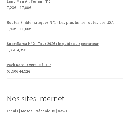
Land Mag All Terrain N°1
7,20
€
–
17,88
€
Routes Emblématiques N°1 - Les plus belles routes des USA
7,90
€
–
11,00
€
SportRama N°2 - Tour 2026 : le guide du spectateur
Le
Le
5,95
€
4,35
€
prix
prix
initial
actuel
Pack Retour vers le futur
était :
est :
Le
Le
63,60
€
44,52
€
5,95€.
4,35€.
prix
prix
initial
actuel
était :
est :
Nos sites internet
63,60€.
44,52€.
Essais | Matos | Mécanique | News…