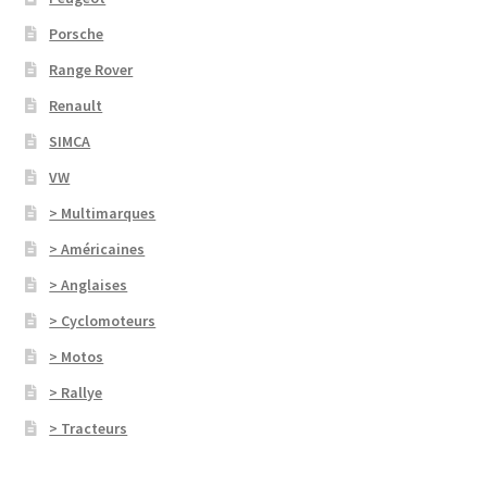
Porsche
Range Rover
Renault
SIMCA
VW
> Multimarques
> Américaines
> Anglaises
> Cyclomoteurs
> Motos
> Rallye
> Tracteurs