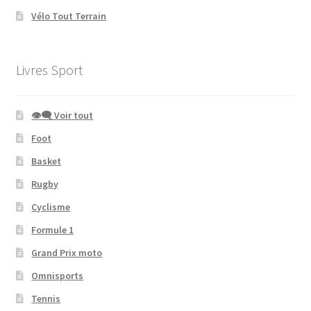
Vélo Tout Terrain
Livres Sport
👁‍🗨 Voir tout
Foot
Basket
Rugby
Cyclisme
Formule 1
Grand Prix moto
Omnisports
Tennis