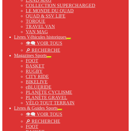
LAND MAG
menu
COLLECTION SUPERCHARGED
enfant
LE MONDE DU QUAD
QUAD & SSV LIFE
TORQUE
TRAVEL VAN
VAN MAG
Livres Véhicules historiques
Ouvrir
👁‍🗨 VOIR TOUS
le
menu
🔎 RECHERCHE
enfant
Magazines Sports
Ouvrir
FOOT
le
BASKET
menu
RUGBY
enfant
CITY RIDE
BIKELIVE
eBLUERIDE
PLANÈTE CYCLISME
PLANÈTE GRAVEL
VÉLO TOUT TERRAIN
Livres & Guides Sports
Ouvrir
👁‍🗨 VOIR TOUS
le
menu
🔎 RECHERCHE
enfant
FOOT