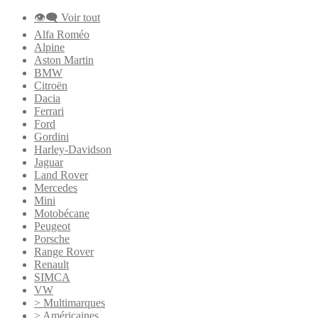
👁‍🗨 Voir tout
Alfa Roméo
Alpine
Aston Martin
BMW
Citroën
Dacia
Ferrari
Ford
Gordini
Harley-Davidson
Jaguar
Land Rover
Mercedes
Mini
Motobécane
Peugeot
Porsche
Range Rover
Renault
SIMCA
VW
> Multimarques
> Américaines