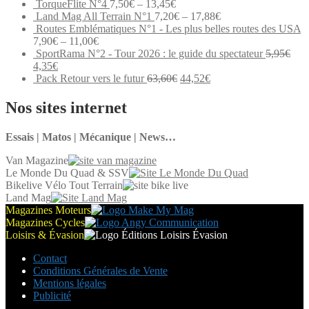
TorqueFlite N°4
7,50
€
–
13,45
€
Land Mag All Terrain N°1
7,20
€
–
17,88
€
Routes Emblématiques N°1 - Les plus belles routes des USA
7,90
€
–
11,00
€
SportRama N°2 - Tour 2026 : le guide du spectateur
5,95
€
Le
Le
4,35
€
prix
prix
Le
Le
Pack Retour vers le futur
63,60
€
44,52
€
initial
actuel
prix
prix
était :
est :
initial
actuel
Nos sites internet
5,95€.
4,35€.
était :
est :
63,60€.
44,52€.
Essais | Matos | Mécanique | News…
Van Magazine
Le Monde Du Quad & SSV
Bikelive Vélo Tout Terrain
Land Mag
Magazines Moteurs
Magazines Cycles
Loisirs & Évasion
Contact
Conditions Générales de Vente
Mentions légales
Publicité