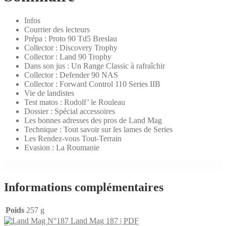
​Infos
Courrier des lecteurs
​Prépa : Proto 90 Td5 Breslau
​Collector : Discovery Trophy
​Collector : Land 90 Trophy
Dans son jus : Un Range Classic à rafraîchir
Presque épuisé : 1 ex.
Collector : Defender 90 NAS
​Collector : Forward Control 110 Series IIB
Vie de landistes
Test matos : Rodolf’ le Rouleau
Dossier : Spécial accessoires
​Les bonnes adresses des pros de Land Mag
Technique : Tout savoir sur les lames de Series
​Les Rendez-vous Tout-Terrain
​Evasion : La Roumanie
Informations complémentaires
Poids
257 g
Land Mag 187 | PDF