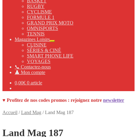
BASKET
RUGBY
CYCLISME
FORMULE 1
GRAND PRIX MOTO
OMNISPORTS
TENNIS
Magazines Loisirs
Ouvrir
CUISINE
le
SÉRIES & CINÉ
menu
SMART PHONE LIFE
enfant
VOYAGES
📞 Contactez-nous
👤 Mon compte
0,00
€
0 article
♥ Profitez de nos
codes promos :
rejoignez notre
newsletter
Accueil
/
Land Mag
/
Land Mag 187
Land Mag 187