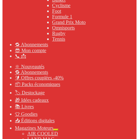
Cyclisme
Foot
Formule 1
Grand Prix Moto
Omnisports
Rugby
Tennis
🔁 Abonnements
😎 Mon compte
📞 📩
🔆 Nouveautés
🔁 Abonnements
🔰 Offres couplées -40%
📦 Packs économiques
🏷 Destockage
🎁 Idées cadeaux
📚 Livres
👕 Goodies
📥 Éditions digitales
Magazines Moteurs
Ouvrir
AIR COOLED
le