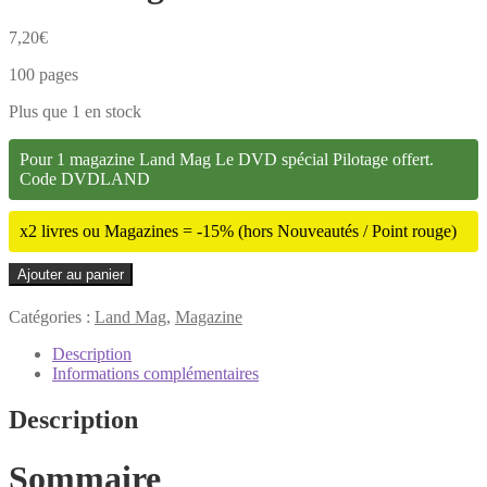
7,20
€
100 pages
Plus que 1 en stock
Pour 1 magazine Land Mag Le DVD spécial Pilotage offert.
Code DVDLAND
x2 livres ou Magazines = -15% (hors Nouveautés / Point rouge)
quantité
Ajouter au panier
de
Land
Catégories :
Land Mag
,
Magazine
Mag
187
Description
Informations complémentaires
Description
Sommaire