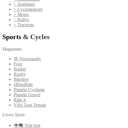
> Anglaises
> Cyclomoteurs
> Motos
> Rallye
> Tracteurs
Sports
& Cycles
Magazines
💢 Nouveautés
Foot
Basket
Rugby
Bikelive
eBlueRide
Planète Cyclisme
Planète Gravel
Ride it
Vélo Tout Terrain
Livres Sport
👁‍🗨 Voir tout