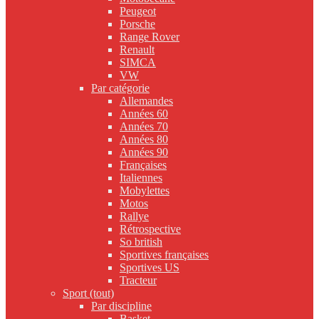
Peugeot
Porsche
Range Rover
Renault
SIMCA
VW
Par catégorie
Allemandes
Années 60
Années 70
Années 80
Années 90
Françaises
Italiennes
Mobylettes
Motos
Rallye
Rétrospective
So british
Sportives françaises
Sportives US
Tracteur
Sport (tout)
Par discipline
Basket