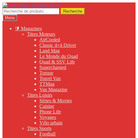
Aller
Aller
à
au
Recherche
Recherche
la
contenu
pour :
Menu
navigation
🔰 Magazines
Titres Moteurs
AirCooled
Classic 4×4 Driver
Land Mag
Le Monde du Quad
Quad & SSV Life
Supercharged
Torque
Travel Van
TTMag
Van Magazine
Titres Loisirs
Séries & Movies
Cuisine
Phone Life
Voyages
Vélo urbain
Titres Sports
Football