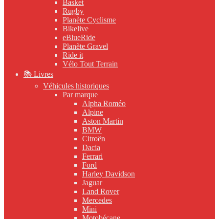
Basket
Rugby
Planète Cyclisme
Bikelive
eBlueRide
Planète Gravel
Ride it
Vélo Tout Terrain
📚 Livres
Véhicules historiques
Par marque
Alpha Roméo
Alpine
Aston Martin
BMW
Citroën
Dacia
Ferrari
Ford
Harley Davidson
Jaguar
Land Rover
Mercedes
Mini
Motobécane