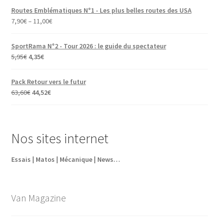
Routes Emblématiques N°1 - Les plus belles routes des USA
7,90
€
–
11,00
€
SportRama N°2 - Tour 2026 : le guide du spectateur
Le
Le
5,95
€
4,35
€
prix
prix
initial
actuel
Pack Retour vers le futur
était :
est :
Le
Le
63,60
€
44,52
€
5,95€.
4,35€.
prix
prix
initial
actuel
était :
est :
Nos sites internet
63,60€.
44,52€.
Essais | Matos | Mécanique | News…
Van Magazine