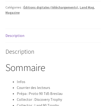
Mag
187
Catégories :
Éditions digitales (téléchargements)
,
Land Mag
,
Magazine
|
PDF
Description
Description
Sommaire
​Infos
Courrier des lecteurs
​Prépa : Proto 90 Td5 Breslau
​Collector : Discovery Trophy
​Collector : Land 90 Trophy