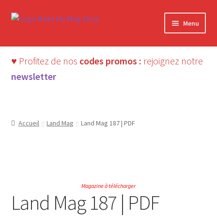
Aller
Aller
Menu
à
au
la
contenu
navigation
♥ Profitez de nos
codes promos :
rejoignez notre
newsletter
Accueil
Land Mag
Land Mag 187 | PDF
Édition digitale ⬇
Magazine à télécharger
Land Mag 187 | PDF