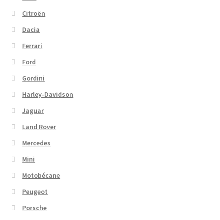
Citroën
Dacia
Ferrari
Ford
Gordini
Harley-Davidson
Jaguar
Land Rover
Mercedes
Mini
Motobécane
Peugeot
Porsche