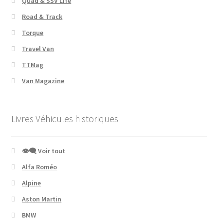
Quad & SSV Life
Road & Track
Torque
Travel Van
TTMag
Van Magazine
Livres Véhicules historiques
👁‍🗨 Voir tout
Alfa Roméo
Alpine
Aston Martin
BMW