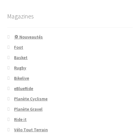
Magazines
💢 Nouveautés
Foot
Basket
Rugby
Bikelive
eBlueRide
Planète Cyclisme
Planète Gravel
Ride it
Vélo Tout Terrain