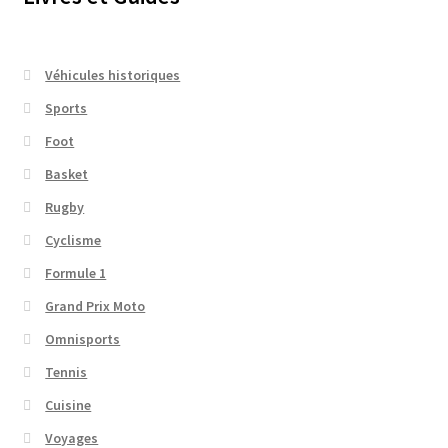
Véhicules historiques
Sports
Foot
Basket
Rugby
Cyclisme
Formule 1
Grand Prix Moto
Omnisports
Tennis
Cuisine
Voyages