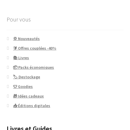
Pour vous
💢 Nouveautés
🔰 Offres couplées -40%
📚 Livres
📦 Packs économiques
🏷 Destockage
👕 Goodies
🎁 Idées cadeaux
📥 Éditions digitales
Livres et Guides