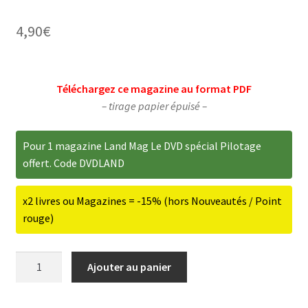
4,90
€
ir
Téléchargez ce magazine au format PDF
– tirage papier épuisé –
u
ir
nt
u
ir
Pour 1 magazine Land Mag Le DVD spécial Pilotage
nt
offert. Code DVDLAND
u
ir
nt
x2 livres ou Magazines = -15% (hors Nouveautés / Point
u
ir
rouge)
nt
u
quantité
Ajouter au panier
nt
de
Land