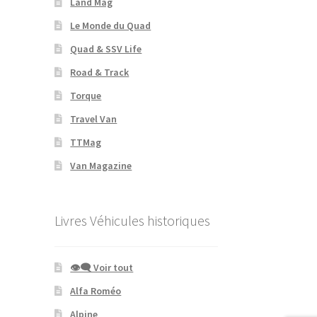
Land Mag
Le Monde du Quad
Quad & SSV Life
Road & Track
Torque
Travel Van
TTMag
Van Magazine
Livres Véhicules historiques
👁‍🗨 Voir tout
Alfa Roméo
Alpine