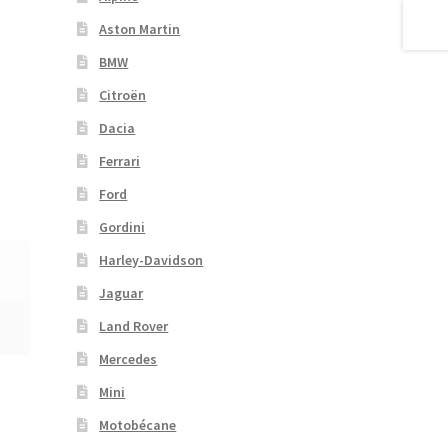
Aston Martin
BMW
Citroën
Dacia
Ferrari
Ford
Gordini
Harley-Davidson
Jaguar
Land Rover
Mercedes
Mini
Motobécane