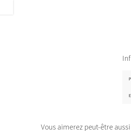
In
E
Vous aimerez peut-être auss