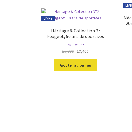
LIV
Méca
LIVRE
205
Héritage & Collection 2 :
Peugeot, 50 ans de sportives
PROMO ! !
Le
Le
15,90
€
13,40
€
prix
prix
initial
actuel
Ajouter au panier
était :
est :
15,90€.
13,40€.