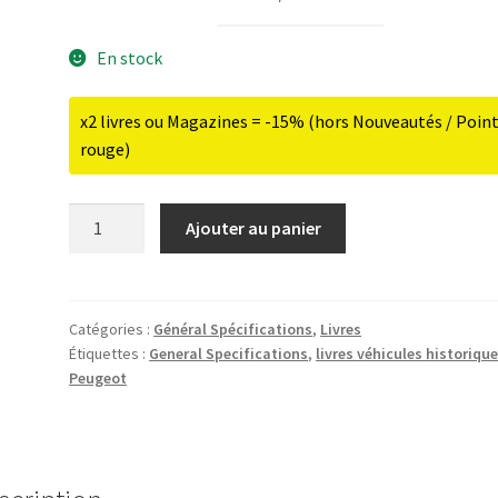
En stock
x2 livres ou Magazines = -15% (hors Nouveautés / Poin
rouge)
quantité
Ajouter au panier
de
General
Specifications
N°1
Catégories :
Général Spécifications
,
Livres
Étiquettes :
General Specifications
,
livres véhicules historiqu
-
Peugeot
Peugeot
:
les
plus
belles