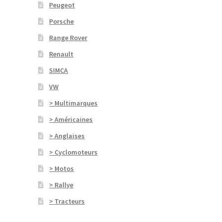
Peugeot
Porsche
Range Rover
Renault
SIMCA
VW
> Multimarques
> Américaines
> Anglaises
> Cyclomoteurs
> Motos
> Rallye
> Tracteurs