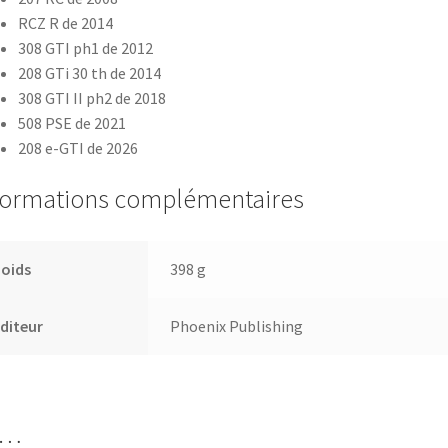
RCZ R de 2014
308 GTI ph1 de 2012
208 GTi 30 th de 2014
308 GTI II ph2 de 2018
508 PSE de 2021
208 e-GTI de 2026
formations complémentaires
Poids
398 g
diteur
Phoenix Publishing
i…