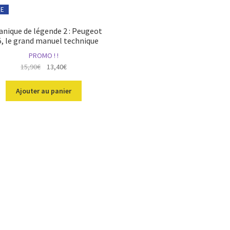
RE
nique de légende 2 : Peugeot
, le grand manuel technique
PROMO ! !
Le
Le
15,90
€
13,40
€
prix
prix
initial
actuel
Ajouter au panier
était :
est :
15,90€.
13,40€.