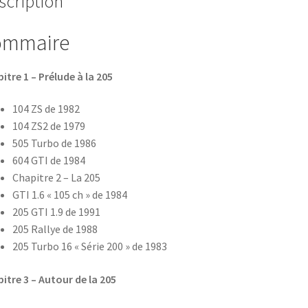
scription
sportives
des
ommaire
années
70
itre 1 – Prélude à la 205
à
aujourd'hui
104 ZS de 1982
104 ZS2 de 1979
505 Turbo de 1986
604 GTI de 1984
Chapitre 2 – La 205
GTI 1.6 « 105 ch » de 1984
205 GTI 1.9 de 1991
205 Rallye de 1988
205 Turbo 16 « Série 200 » de 1983
itre 3 – Autour de la 205