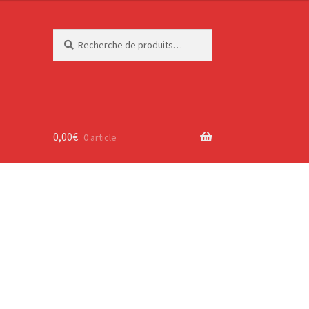
Recherche
Recherche
pour :
0,00
€
0 article