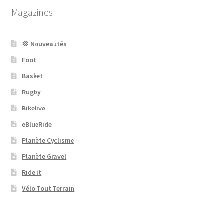
Magazines
💢 Nouveautés
Foot
Basket
Rugby
Bikelive
eBlueRide
Planète Cyclisme
Planète Gravel
Ride it
Vélo Tout Terrain