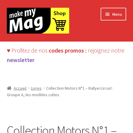
Aller
Aller
Menu
à
au
la
contenu
navigation
♥ Profitez de nos
codes promos :
rejoignez notre
newsletter
Accueil
Livres
Collection Motors N°1 – Rallye/circuit :
Groupe A, les modèles cultes
LIVRE
Collection Motors N°1 –