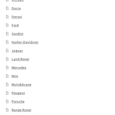
Dacia
Ferrari
Ford
Gordini
Harley-Davidson
Jaguar
Land Rover
Mercedes
Mini
Motobécane
Peugeot
Porsche
Range Rover