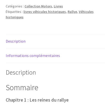
N°1
Catégories :
Collection Motors
,
Livres
Étiquettes :
livres véhicules historiques
,
Rallye
,
Véhicules
-
historiques
Rallye/circuit
:
Groupe
A,
Description
les
modèles
cultes
Informations complémentaires
Description
Sommaire
Chapitre 1 : Les reines du rallye