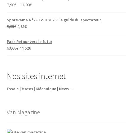
7,90
€
–
11,00
€
SportRama N°2 - Tour 2026 : le guide du spectateur
Le
Le
5,95
€
4,35
€
prix
prix
initial
actuel
Pack Retour vers le futur
était :
est :
Le
Le
63,60
€
44,52
€
5,95€.
4,35€.
prix
prix
initial
actuel
était :
est :
Nos sites internet
63,60€.
44,52€.
Essais | Matos | Mécanique | News…
Van Magazine