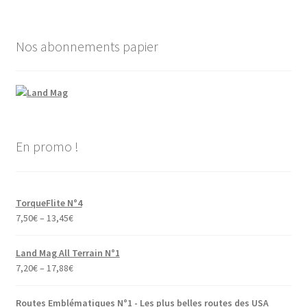
Nos abonnements papier
En promo !
TorqueFlite N°4
7,50
€
–
13,45
€
Land Mag All Terrain N°1
7,20
€
–
17,88
€
Routes Emblématiques N°1 - Les plus belles routes des USA