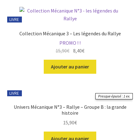
LIVRE
Collection Mécanique 3 – Les légendes du Rallye
PROMO ! !
Le
Le
15,90
€
8,40
€
prix
prix
initial
actuel
Ajouter au panier
était :
est :
15,90€.
8,40€.
LIVRE
Presque épuisé : 1 ex.
Univers Mécanique N°3 – Rallye – Groupe B : la grande
histoire
15,90
€
Ajouter au panier