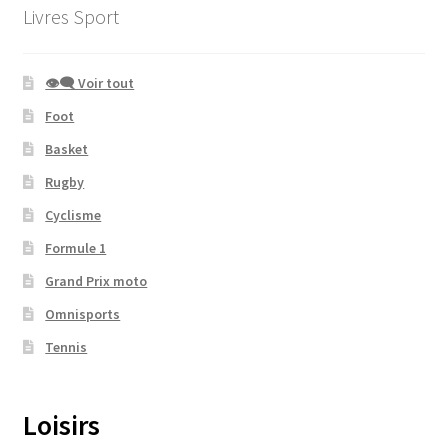
Livres Sport
👁‍🗨 Voir tout
Foot
Basket
Rugby
Cyclisme
Formule 1
Grand Prix moto
Omnisports
Tennis
Loisirs