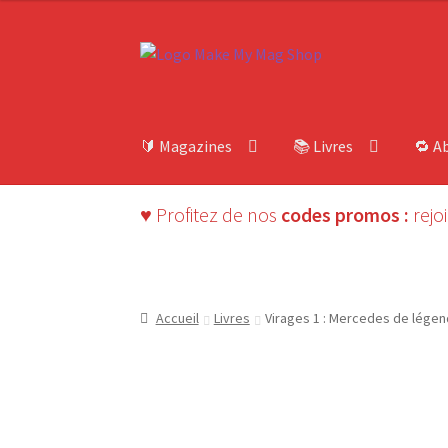
14,90€.
11,40€.
Aller
Aller
à
au
la
contenu
navigation
🔰 Magazines
📚 Livres
🔁 A
♥ Profitez de nos
codes promos :
rejo
Accueil
Livres
Virages 1 : Mercedes de lége