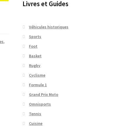
Livres et Guides
Véhicules historiques
Sports
es
,
Foot
Basket
Rugby
Cyclisme
Formule 1
Grand Prix Moto
Omnisports
Tennis
Cuisine