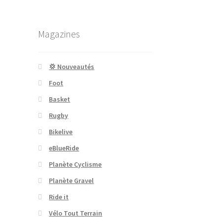
Magazines
💢 Nouveautés
Foot
Basket
Rugby
Bikelive
eBlueRide
Planète Cyclisme
Planète Gravel
Ride it
Vélo Tout Terrain