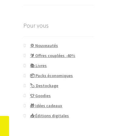
Pour vous
💢 Nouveautés
🔰 Offres couplées -40%
📚 Livres
📦 Packs économiques
🏷 Destockage
👕 Goodies
🎁 Idées cadeaux
📥 Éditions digitales
t