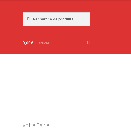
Recherche
Recherche
pour :
0,00
€
0 article
Votre Panier