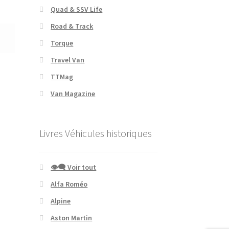
Quad & SSV Life
Road & Track
Torque
Travel Van
TTMag
Van Magazine
Livres Véhicules historiques
👁‍🗨 Voir tout
Alfa Roméo
Alpine
Aston Martin