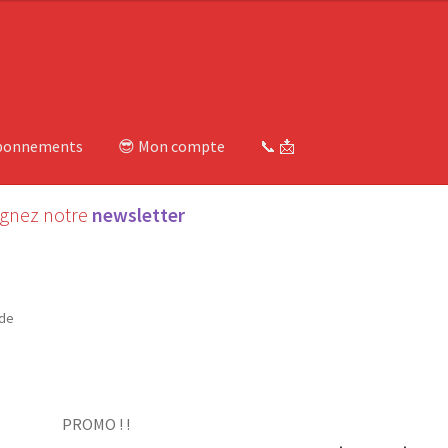
bonnements
😎 Mon compte
📞 📩
ignez notre
newsletter
nde
PROMO ! !