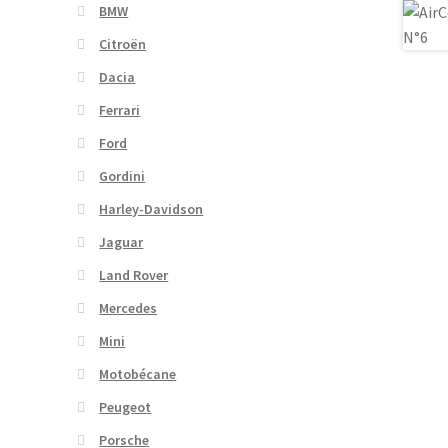
BMW
Citroën
Dacia
Ferrari
Ford
Gordini
Harley-Davidson
Jaguar
Land Rover
Mercedes
Mini
Motobécane
Peugeot
Porsche