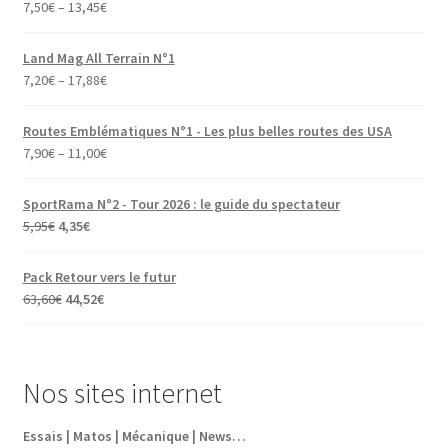
7,50
€
–
13,45
€
Land Mag All Terrain N°1
7,20
€
–
17,88
€
Routes Emblématiques N°1 - Les plus belles routes des USA
7,90
€
–
11,00
€
SportRama N°2 - Tour 2026 : le guide du spectateur
Le
Le
5,95
€
4,35
€
prix
prix
initial
actuel
Pack Retour vers le futur
était :
est :
Le
Le
63,60
€
44,52
€
5,95€.
4,35€.
prix
prix
initial
actuel
était :
est :
Nos sites internet
63,60€.
44,52€.
Essais | Matos | Mécanique | News…