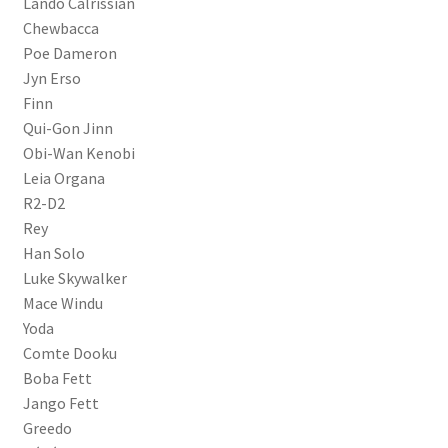
Lando Calrissian
Chewbacca
Poe Dameron
Jyn Erso
Finn
Qui-Gon Jinn
Obi-Wan Kenobi
Leia Organa
R2-D2
Rey
Han Solo
Luke Skywalker
Mace Windu
Yoda
Comte Dooku
Boba Fett
Jango Fett
Greedo