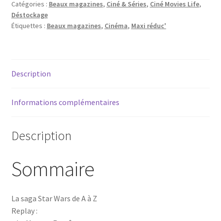
1
Catégories :
Beaux magazines
,
Ciné & Séries
,
Ciné Movies Life
,
Déstockage
Étiquettes :
Beaux magazines
,
Cinéma
,
Maxi réduc'
Description
Informations complémentaires
Description
Sommaire
La saga Star Wars de A à Z
Replay :