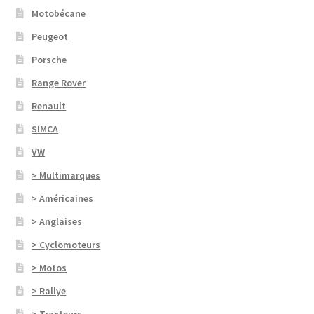
Motobécane
Peugeot
Porsche
Range Rover
Renault
SIMCA
VW
> Multimarques
> Américaines
> Anglaises
> Cyclomoteurs
> Motos
> Rallye
> Tracteurs