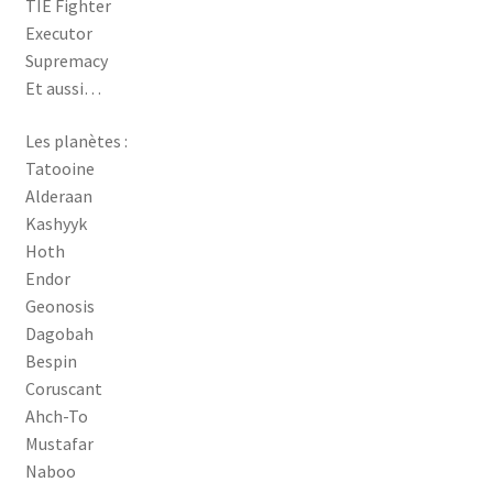
TIE Fighter
Executor
Supremacy
Et aussi…
Les planètes :
Tatooine
Alderaan
Kashyyk
Hoth
Endor
Geonosis
Dagobah
Bespin
Coruscant
Ahch-To
Mustafar
Naboo