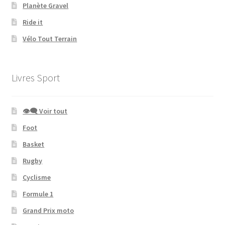
Planète Gravel
Ride it
Vélo Tout Terrain
Livres Sport
👁‍🗨 Voir tout
Foot
Basket
Rugby
Cyclisme
Formule 1
Grand Prix moto