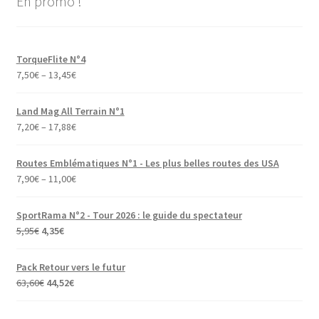
En promo !
TorqueFlite N°4
7,50
€
–
13,45
€
Land Mag All Terrain N°1
7,20
€
–
17,88
€
Routes Emblématiques N°1 - Les plus belles routes des USA
7,90
€
–
11,00
€
SportRama N°2 - Tour 2026 : le guide du spectateur
Le
Le
5,95
€
4,35
€
prix
prix
initial
actuel
Pack Retour vers le futur
était :
est :
Le
Le
63,60
€
44,52
€
5,95€.
4,35€.
prix
prix
initial
actuel