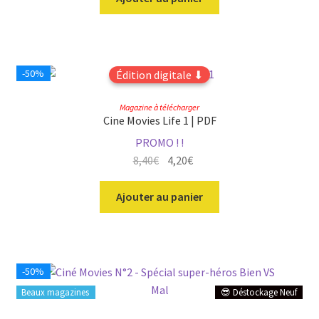
était :
est :
14,90€.
8,40€.
-50%
Édition digitale ⬇
Magazine à télécharger
Cine Movies Life 1 | PDF
PROMO ! !
Le
Le
8,40
€
4,20
€
prix
prix
initial
actuel
Ajouter au panier
était :
est :
9,90€.
8,40€.
-50%
Beaux magazines
😎 Déstockage Neuf