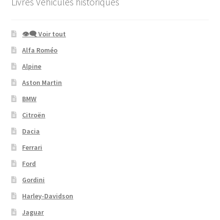
Livres Véhicules historiques
👁‍🗨 Voir tout
Alfa Roméo
Alpine
Aston Martin
BMW
Citroën
Dacia
Ferrari
Ford
Gordini
Harley-Davidson
Jaguar