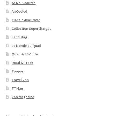
💢 Nouveautés
AirCooled
Classic 4×4 Driver
Collection Supercharged
Land Mag
Le Monde du Quad
Quad & SSV Life
Road & Track
Torque
Travel Van
TTMag
Van Magazine