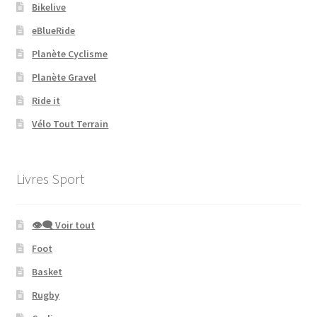
Bikelive
eBlueRide
Planète Cyclisme
Planète Gravel
Ride it
Vélo Tout Terrain
Livres Sport
👁‍🗨 Voir tout
Foot
Basket
Rugby