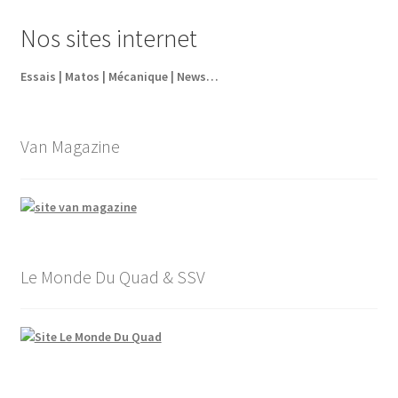
était :
est :
Nos sites internet
63,60€.
44,52€.
Essais | Matos | Mécanique | News…
Van Magazine
Le Monde Du Quad & SSV