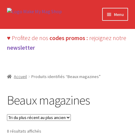
Aller
Aller
Menu
à
au
la
contenu
navigation
♥ Profitez de nos
codes promos :
rejoignez notre
newsletter
Accueil
Produits identifiés “Beaux magazines”
Beaux magazines
Trié
8 résultats affichés