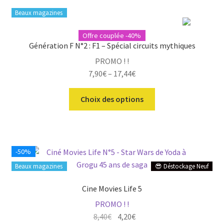
du
Beaux magazines
plus
récent
Offre couplée -40%
au
Génération F N°2 : F1 – Spécial circuits mythiques
plus
ir
ancien
PROMO ! !
7,90
€
–
17,44
€
u
ir
nt
Ce
Choix des options
u
ir
produit
nt
a
u
plusieurs
ir
nt
variations.
-50%
Les
u
ir
Beaux magazines
😎 Déstockage Neuf
options
nt
peuvent
u
Cine Movies Life 5
être
nt
PROMO ! !
choisies
Le
Le
8,40
€
4,20
€
sur