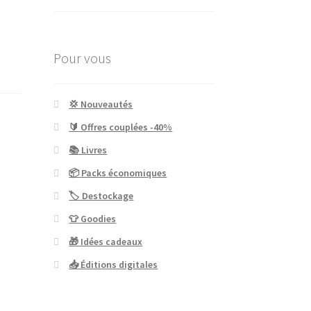
Pour vous
💢 Nouveautés
🔰 Offres couplées -40%
📚 Livres
📦 Packs économiques
🏷 Destockage
👕 Goodies
🎁 Idées cadeaux
📥 Éditions digitales