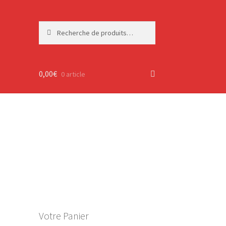
Recherche
Recherche
pour :
0,00
€
0 article
Votre Panier