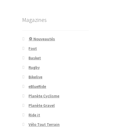
Magazines
💢 Nouveautés
Foot
Basket
Rugby
Bikelive
eBlueRide
Planète Cyclisme
Planète Gravel
Ride it
Vélo Tout Terrain