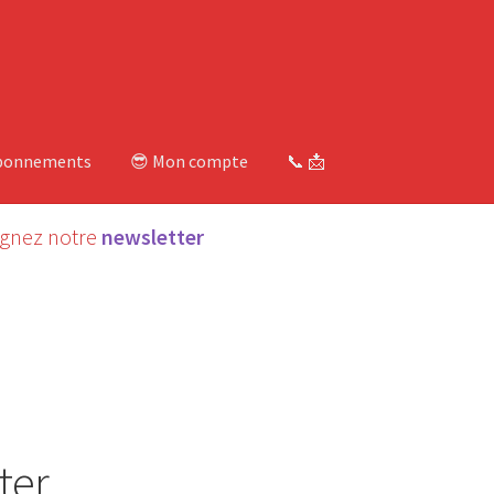
bonnements
😎 Mon compte
📞 📩
ignez notre
newsletter
ter