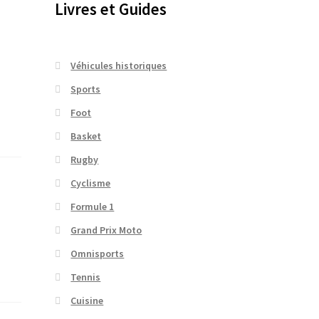
Livres et Guides
Véhicules historiques
Sports
Foot
Basket
Rugby
Cyclisme
Formule 1
Grand Prix Moto
Omnisports
Tennis
Cuisine