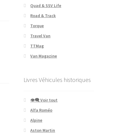
Quad & SSV Life
Road & Track
Torque
Travel Van
TTMag
Van Magazine
Livres Véhicules historiques
👁‍🗨 Voir tout
Alfa Roméo
Alpine
Aston Martin