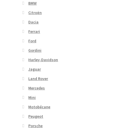
BMW
Citroën
Dacia
Ferrari
Ford
Gordini
Harley-Davidson
Jaguar
Land Rover
Mercedes
Mini
Motobécane
Peugeot
Porsche