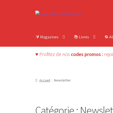
Aller
Aller
à
au
la
contenu
navigation
🔰 Magazines
📚 Livres
🔁 A
♥ Profitez de nos
codes promos :
rejo
Accueil
Newsletter
Catégorie :
Newslet