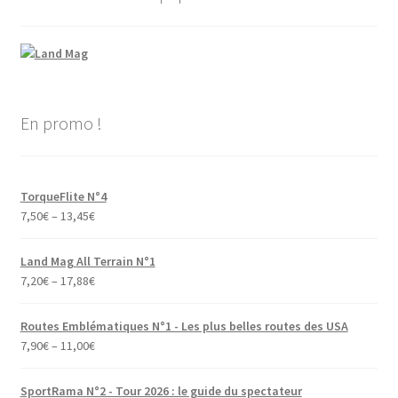
En promo !
TorqueFlite N°4
7,50
€
–
13,45
€
Land Mag All Terrain N°1
7,20
€
–
17,88
€
Routes Emblématiques N°1 - Les plus belles routes des USA
7,90
€
–
11,00
€
SportRama N°2 - Tour 2026 : le guide du spectateur