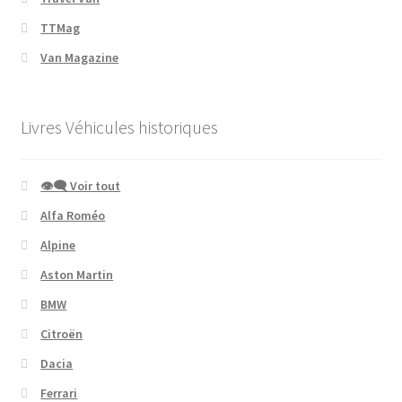
TTMag
Van Magazine
Livres Véhicules historiques
👁‍🗨 Voir tout
Alfa Roméo
Alpine
Aston Martin
BMW
Citroën
Dacia
Ferrari