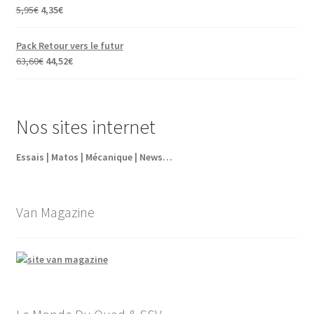
Le
Le
5,95
€
4,35
€
prix
prix
initial
actuel
Pack Retour vers le futur
était :
est :
Le
Le
63,60
€
44,52
€
5,95€.
4,35€.
prix
prix
initial
actuel
était :
est :
Nos sites internet
63,60€.
44,52€.
Essais | Matos | Mécanique | News…
Van Magazine