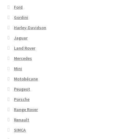
Ford
Gordini
Harley-Davidson
Jaguar
Land Rover
Mercedes
Mini
Motobécane
Peugeot
Porsche
Range Rover
Renault
SIMCA