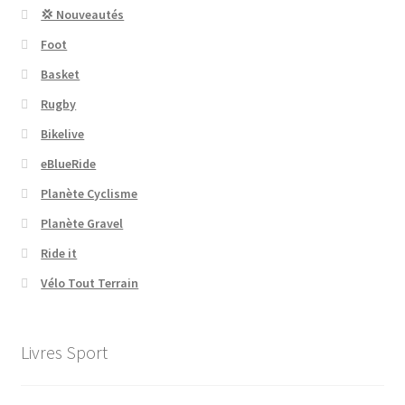
💢 Nouveautés
Foot
Basket
Rugby
Bikelive
eBlueRide
Planète Cyclisme
Planète Gravel
Ride it
Vélo Tout Terrain
Livres Sport