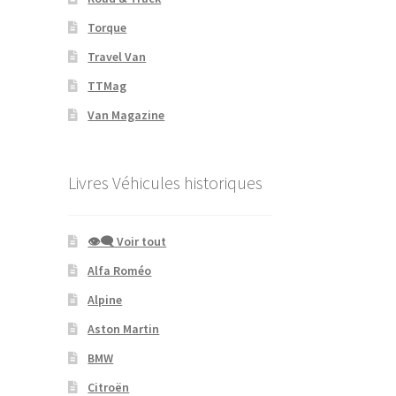
Torque
Travel Van
TTMag
Van Magazine
Livres Véhicules historiques
👁‍🗨 Voir tout
Alfa Roméo
Alpine
Aston Martin
BMW
Citroën