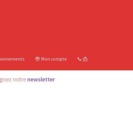
bonnements
😎 Mon compte
📞 📩
ignez notre
newsletter