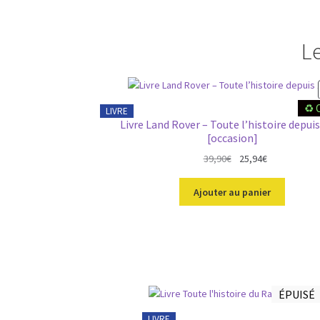
Le
♻️ 
LIVRE
Livre Land Rover – Toute l’histoire depui
[occasion]
L
L
39,90
€
25,94
€
e
e
p
p
Ajouter au panier
r
r
i
i
x
x
i
a
n
c
i
t
ÉPUISÉ
t
u
i
e
LIVRE