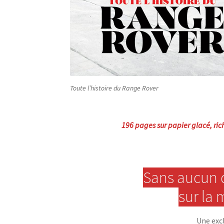
Toute l’histoire du Range Rover
196 pages sur papier glacé, ric
Sans aucun d
sur la
Une exc