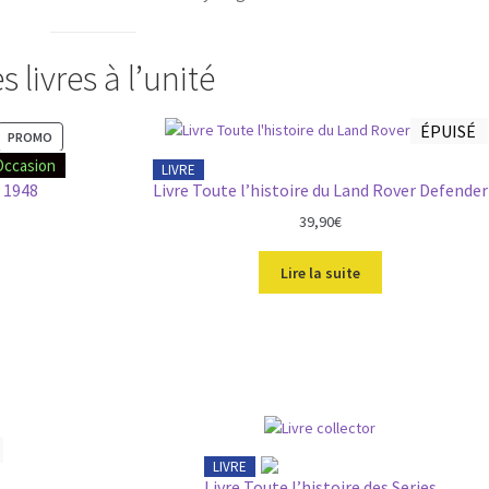
s livres à l’unité
ÉPUISÉ
P
PROMO
R
Occasion
LIVRE
O
s 1948
Livre Toute l’histoire du Land Rover Defender
D
U
39,90
€
I
T
Lire la suite
E
N
P
R
O
M
O
T
I
LIVRE
O
Livre Toute l’histoire des Series
N