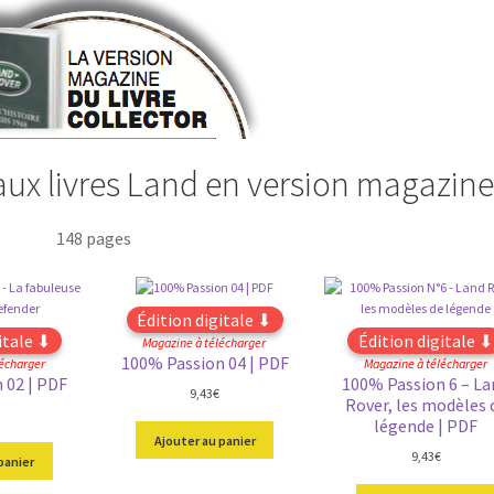
aux livres Land en version magazine
148 pages
Édition digitale ⬇
itale ⬇
Édition digitale ⬇
Magazine à télécharger
100% Passion 04 | PDF
écharger
Magazine à télécharger
 02 | PDF
100% Passion 6 – La
9,43
€
Rover, les modèles 
légende | PDF
Ajouter au panier
9,43
€
panier