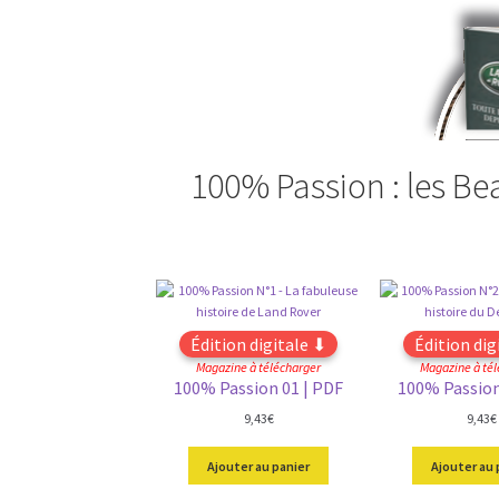
100% Passion : les Be
Édition digitale ⬇
Édition dig
Magazine à télécharger
Magazine à tél
100% Passion 01 | PDF
100% Passion
9,43
€
9,43
€
Ajouter au panier
Ajouter au 