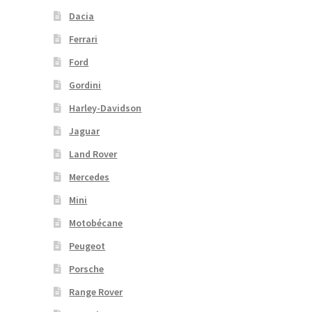
Dacia
Ferrari
Ford
Gordini
Harley-Davidson
Jaguar
Land Rover
Mercedes
Mini
Motobécane
Peugeot
Porsche
Range Rover