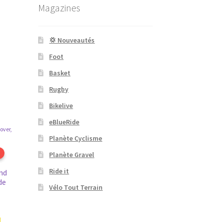
Magazines
💢 Nouveautés
Foot
Basket
Rugby
Bikelive
eBlueRide
Planète Cyclisme
Planète Gravel
Ride it
nd
de
Vélo Tout Terrain