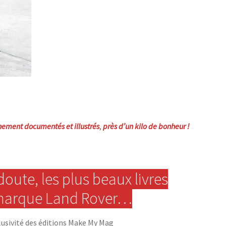
hement documentés et illustrés
,
près d’un kilo de bonheur !
oute, les plus beaux livres
 marque Land Rover…
lusivité des éditions Make My Mag