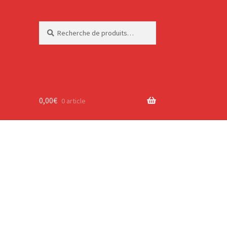
Recherche
Recherche
pour :
0,00
€
0 article