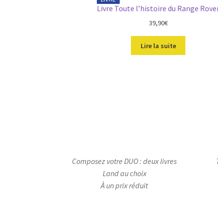
a
l
Livre Toute l’histoire du Range Rove
l
e
39,90
€
é
s
t
t
Lire la suite
a
i
:
t
3
9
:
,
3
9
9
0
,
€
9
.
0
€
Composez votre DUO : deux livres
.
Land au choix
À un prix réduit