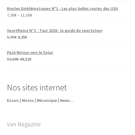
Routes Emblématiques N°1 - Les plus belles routes des USA
7,90
€
–
11,00
€
SportRama N°2 - Tour 2026 : le guide du spectateur
Le
Le
5,95
€
4,35
€
prix
prix
initial
actuel
Pack Retour vers le futur
était :
est :
Le
Le
63,60
€
44,52
€
5,95€.
4,35€.
prix
prix
initial
actuel
était :
est :
Nos sites internet
63,60€.
44,52€.
Essais | Matos | Mécanique | News…
Van Magazine