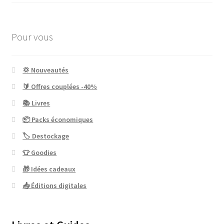
Pour vous
💢 Nouveautés
🔰 Offres couplées -40%
📚 Livres
📦 Packs économiques
🏷 Destockage
👕 Goodies
🎁 Idées cadeaux
📥 Éditions digitales