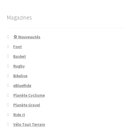
Magazines
💢 Nouveautés
Foot
Basket
Rugby
Bikelive
eBlueRide
Planète Cyclisme
Planète Gravel
Ride it
Vélo Tout Terrain