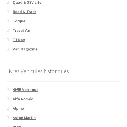
Quad & SSV Life
Road & Track
Torque
Travel Van
TTMag
Van Magazine
Livres Véhicules historiques
👁‍🗨 Voir tout
Alfa Roméo
Alpine
Aston Martin