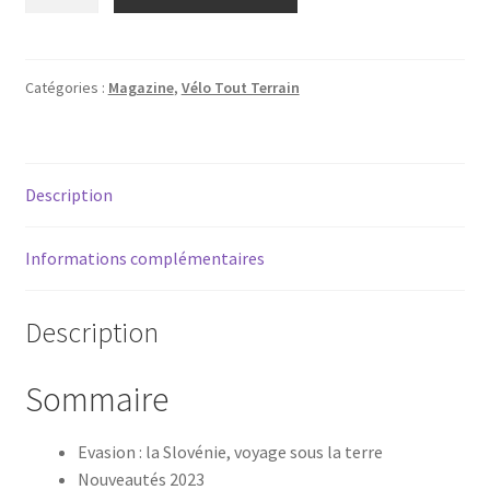
de
Vélo
Tout
Terrain
Catégories :
Magazine
,
Vélo Tout Terrain
290
Description
Informations complémentaires
Description
Sommaire
Evasion : la Slovénie, voyage sous la terre
Nouveautés 2023