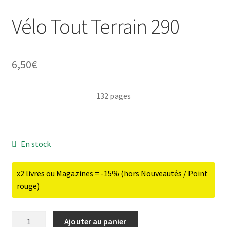
Vélo Tout Terrain 290
6,50
€
132 pages
En stock
x2 livres ou Magazines = -15% (hors Nouveautés / Point
rouge)
quantité
Ajouter au panier