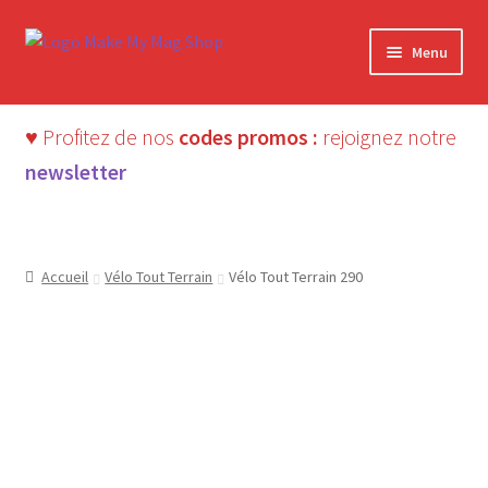
Aller
Aller
Menu
à
au
la
contenu
navigation
♥ Profitez de nos
codes promos :
rejoignez notre
newsletter
Accueil
Vélo Tout Terrain
Vélo Tout Terrain 290