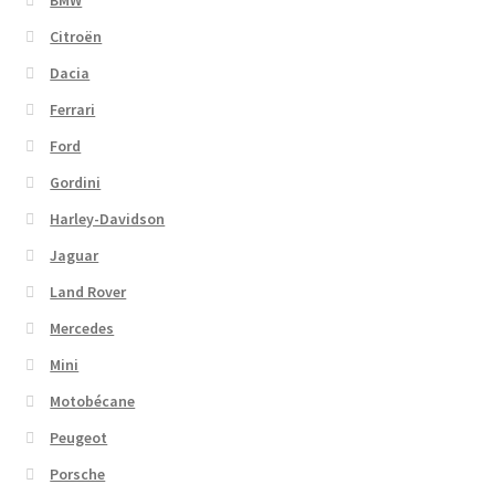
BMW
Citroën
Dacia
Ferrari
Ford
Gordini
Harley-Davidson
Jaguar
Land Rover
Mercedes
Mini
Motobécane
Peugeot
Porsche