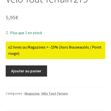
5,95
€
ir
Plus que 1 en stock
u
ir
nt
x2 livres ou Magazines = -15% (hors Nouveautés / Point
u
ir
rouge)
nt
u
ir
quantité
Ajouter au panier
nt
de
u
ir
Vélo
nt
Tout
u
Terrain
Catégories :
Magazine
,
Vélo Tout Terrain
nt
279