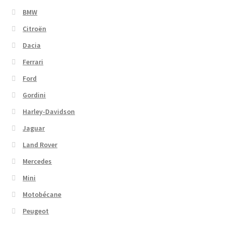
BMW
Citroën
Dacia
Ferrari
Ford
Gordini
Harley-Davidson
Jaguar
Land Rover
Mercedes
Mini
Motobécane
Peugeot