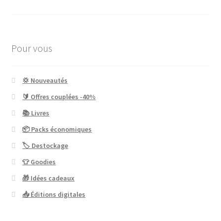
Pour vous
💢 Nouveautés
🔰 Offres couplées -40%
📚 Livres
📦 Packs économiques
🏷 Destockage
👕 Goodies
🎁 Idées cadeaux
📥 Éditions digitales