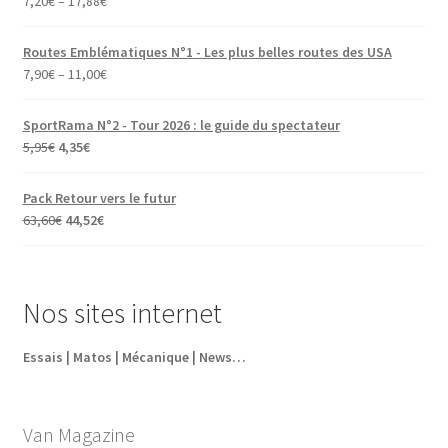
7,20
€
–
17,88
€
Routes Emblématiques N°1 - Les plus belles routes des USA
7,90
€
–
11,00
€
SportRama N°2 - Tour 2026 : le guide du spectateur
Le
Le
5,95
€
4,35
€
prix
prix
initial
actuel
Pack Retour vers le futur
était :
est :
Le
Le
63,60
€
44,52
€
5,95€.
4,35€.
prix
prix
initial
actuel
était :
est :
Nos sites internet
63,60€.
44,52€.
Essais | Matos | Mécanique | News…
Van Magazine