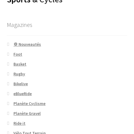
Magazines
💢 Nouveautés
Foot
Basket
Rugby
Bikelive
eBlueRide
Planète Cyclisme
Planète Gravel
Ride it
Vélo Tout Terrain