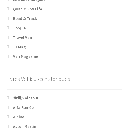
Quad & SSV Life
Road & Track
Torque
Travel Van
TTMag
Van Magazine
Livres Véhicules historiques
👁‍🗨 Voir tout
Alfa Roméo
Alpine
Aston Martin