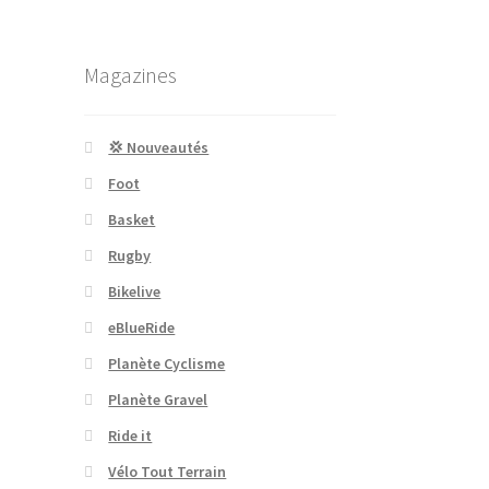
Magazines
💢 Nouveautés
Foot
Basket
Rugby
Bikelive
eBlueRide
Planète Cyclisme
Planète Gravel
Ride it
Vélo Tout Terrain