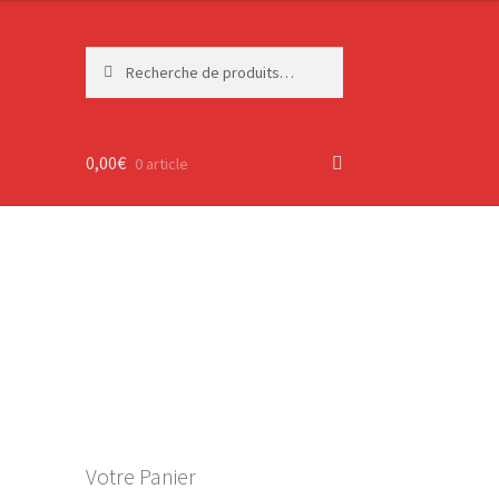
Recherche
Recherche
pour :
0,00
€
0 article
Votre Panier