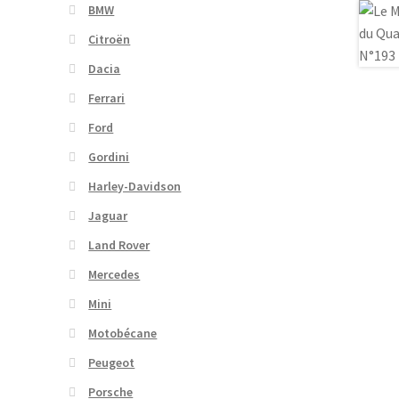
BMW
Citroën
Dacia
Ferrari
Ford
Gordini
Harley-Davidson
Jaguar
Land Rover
Mercedes
Mini
Motobécane
Peugeot
Porsche