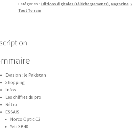
Terrain
Catégories :
Éditions digitales (téléchargements)
,
Magazine
,
Tout Terrain
253
|
PDF
scription
ommaire
Evasion : le Pakistan
Shopping
Infos
Les chiffres du pro
Rétro
ESSAIS
Norco Optic C3
Yeti SB40