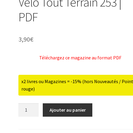
Vélo Tout Terrain 253 |
PDF
3,90
€
Téléchargez ce magazine au format PDF
x2 livres ou Magazines = -15% (hors Nouveautés / Poin
rouge)
quantité
Ajouter au panier
de
Vélo
Tout