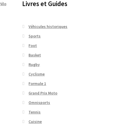
Livres et Guides
Vélo
Véhicules historiques
Sports
Foot
Basket
Rugby
Cyclisme
Formule 1
Grand Prix Moto
Omnisports
Tennis
Cuisine