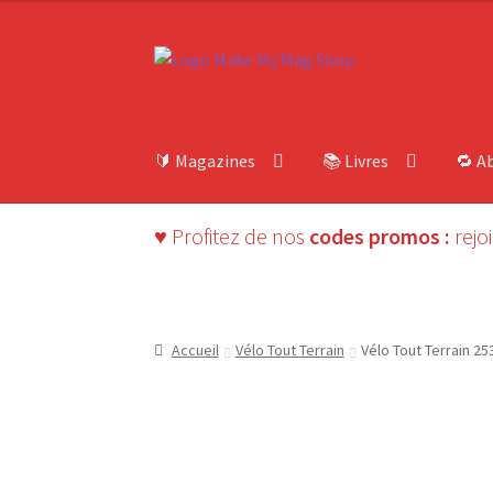
Aller
Aller
à
au
la
contenu
navigation
🔰 Magazines
📚 Livres
🔁 A
♥ Profitez de nos
codes promos :
rejo
Accueil
Vélo Tout Terrain
Vélo Tout Terrain 25