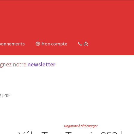
bonnements
😎 Mon compte
📞 📩
ignez notre
newsletter
3 | PDF
Magazine à télécharger