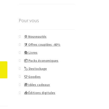
Pour vous
💢 Nouveautés
🔰 Offres couplées -40%
📚 Livres
📦 Packs économiques
t
🏷 Destockage
👕 Goodies
🎁 Idées cadeaux
📥 Éditions digitales