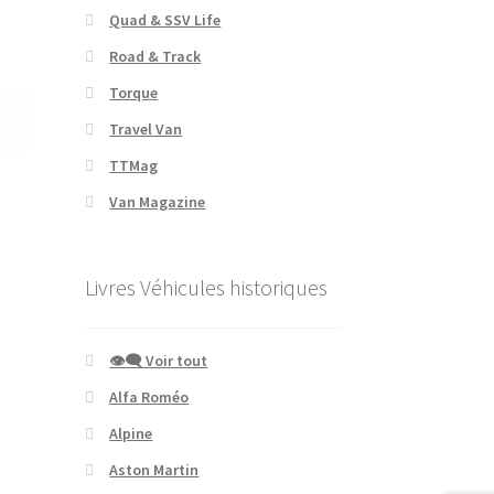
Quad & SSV Life
Road & Track
Torque
Travel Van
TTMag
Van Magazine
Livres Véhicules historiques
👁‍🗨 Voir tout
Alfa Roméo
Alpine
Aston Martin