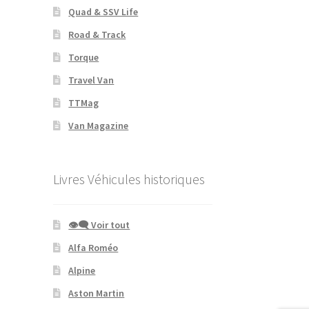
Quad & SSV Life
Road & Track
Torque
Travel Van
TTMag
Van Magazine
Livres Véhicules historiques
👁‍🗨 Voir tout
Alfa Roméo
Alpine
Aston Martin