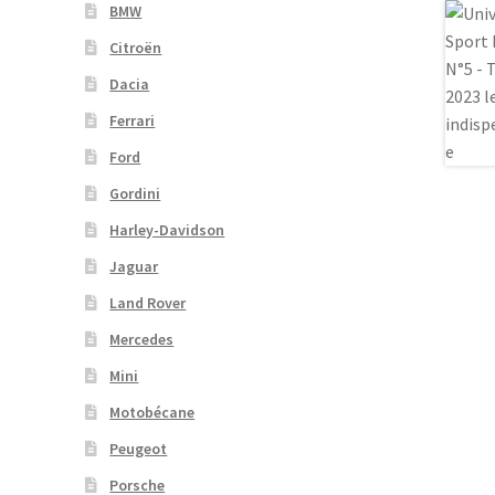
BMW
Citroën
Dacia
Ferrari
Ford
Gordini
Harley-Davidson
Jaguar
Land Rover
Mercedes
Mini
Motobécane
Peugeot
Porsche