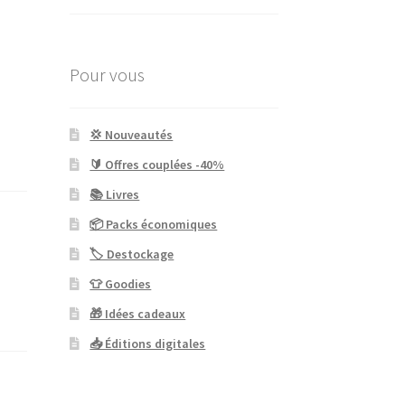
Pour vous
💢 Nouveautés
🔰 Offres couplées -40%
📚 Livres
📦 Packs économiques
🏷 Destockage
👕 Goodies
🎁 Idées cadeaux
📥 Éditions digitales