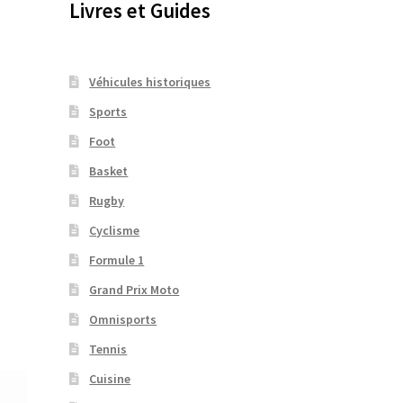
Livres et Guides
Véhicules historiques
Sports
Foot
Basket
Rugby
Cyclisme
Formule 1
Grand Prix Moto
Omnisports
Tennis
Cuisine