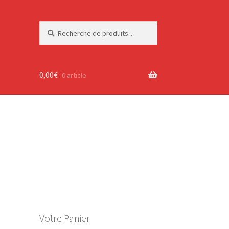
Recherche
Recherche
pour :
0,00
€
0 article
Votre Panier