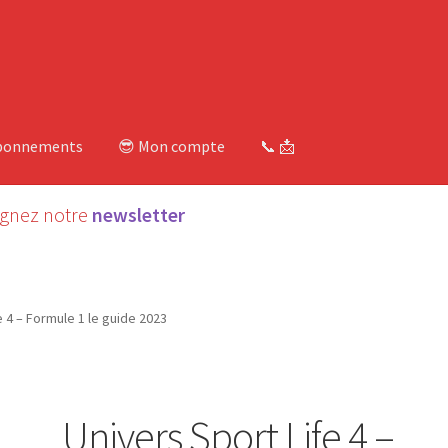
bonnements
😎 Mon compte
📞 📩
ignez notre
newsletter
e 4 – Formule 1 le guide 2023
Univers Sport Life 4 –
É