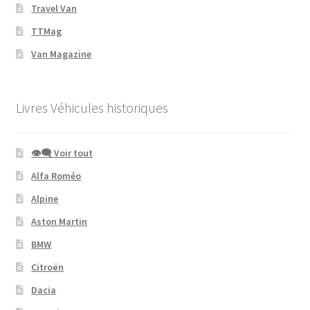
Travel Van
TTMag
Van Magazine
Livres Véhicules historiques
👁‍🗨 Voir tout
Alfa Roméo
Alpine
Aston Martin
BMW
Citroën
Dacia