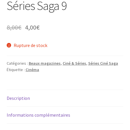
Séries Saga 9
Le
Le
8,00
€
4,00
€
ir
prix
prix
Rupture de stock
u
ir
initial
actuel
nt
était :
est :
u
ir
Catégories :
Beaux magazines
,
Ciné & Séries
,
Séries Ciné Saga
8,00€.
8,00€.
nt
Étiquette :
Cinéma
u
ir
nt
u
ir
Description
nt
u
nt
Informations complémentaires