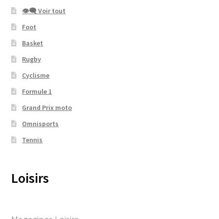
👁‍🗨 Voir tout
Foot
Basket
Rugby
Cyclisme
Formule 1
Grand Prix moto
Omnisports
Tennis
Loisirs