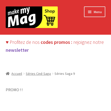
Aller
Aller
Menu
à
au
la
contenu
navigation
♥ Profitez de nos
codes promos :
rejoignez notre
newsletter
Accueil
Séries Ciné Saga
Séries Saga 9
PROMO ! !
-50%
ÉPUISÉ
Beaux magazines