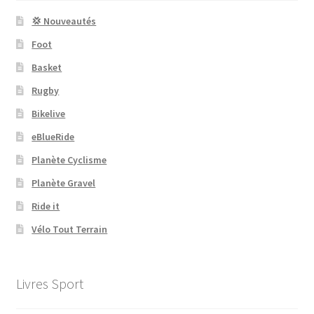
💢 Nouveautés
Foot
Basket
Rugby
Bikelive
eBlueRide
Planète Cyclisme
Planète Gravel
Ride it
Vélo Tout Terrain
Livres Sport