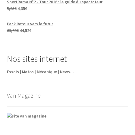
SportRama N°2 - Tour 2026 : le guide du spectateur
Le
Le
5,95
€
4,35
€
prix
prix
initial
actuel
Pack Retour vers le futur
était :
est :
Le
Le
63,60
€
44,52
€
5,95€.
4,35€.
prix
prix
initial
actuel
était :
est :
Nos sites internet
63,60€.
44,52€.
Essais | Matos | Mécanique | News…
Van Magazine