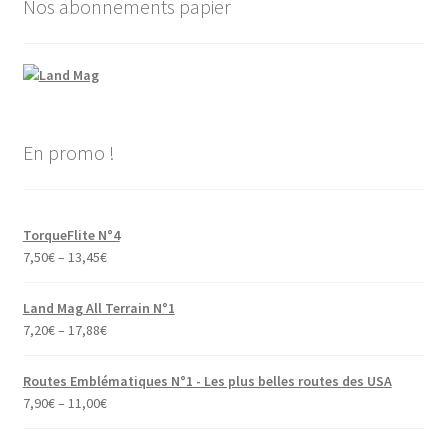
Nos abonnements papier
En promo !
TorqueFlite N°4
7,50
€
–
13,45
€
Land Mag All Terrain N°1
7,20
€
–
17,88
€
Routes Emblématiques N°1 - Les plus belles routes des USA
7,90
€
–
11,00
€