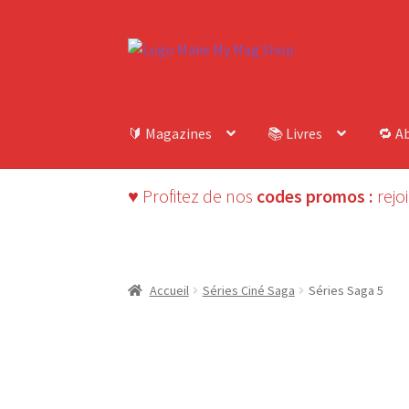
Aller
Aller
à
au
la
contenu
navigation
🔰 Magazines
📚 Livres
🔁 A
♥ Profitez de nos
codes promos :
rejo
Accueil
Séries Ciné Saga
Séries Saga 5
-50%
ÉPUIS
Beaux magazines