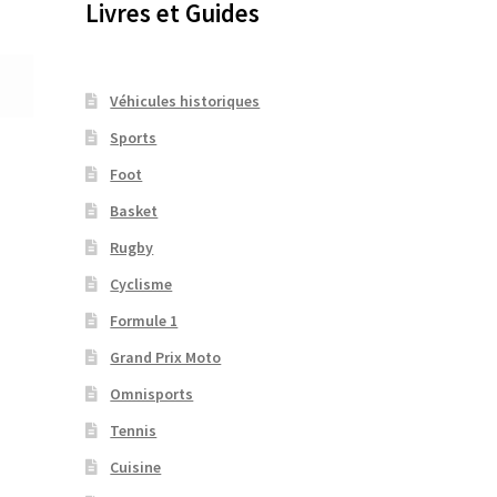
Livres et Guides
Véhicules historiques
Sports
Foot
Basket
Rugby
Cyclisme
Formule 1
Grand Prix Moto
Omnisports
Tennis
Cuisine