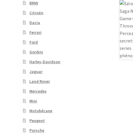
BMW
Citroën
Dacia
Ferrari
Ford
Gordini
Harley-Davidson
Jaguar
Land Rover
Mercedes
Mini
Motobécane
Peugeot
Porsche