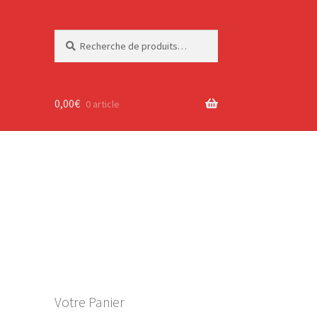
Recherche
Recherche
pour :
0,00
€
0 article
Votre Panier