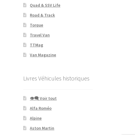
Quad & SSV Life
Road & Track
Torque
Travel Van
TTMag
Van Magazine
Livres Véhicules historiques
👁‍🗨 Voir tout
Alfa Roméo
Alpine
Aston Martin