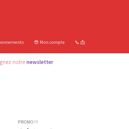
bonnements
😎 Mon compte
📞 📩
ignez notre
newsletter
É
PROMO ! !