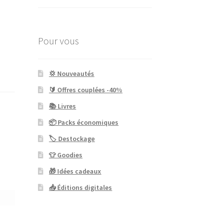
Pour vous
💢 Nouveautés
🔰 Offres couplées -40%
📚 Livres
📦 Packs économiques
🏷 Destockage
👕 Goodies
🎁 Idées cadeaux
📥 Éditions digitales