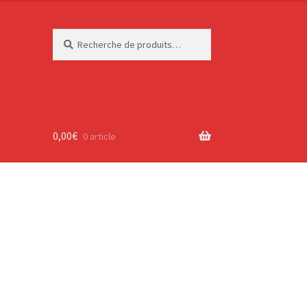
Recherche
Recherche
pour :
0,00
€
0 article