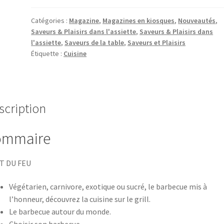
&
Plaisirs
Catégories :
Magazine
,
Magazines en kiosques
,
Nouveautés
,
Saveurs & Plaisirs dans l'assiette
,
Saveurs & Plaisirs dans
dans
l'assiette
,
Saveurs de la table
,
Saveurs et Plaisirs
l'assiette
Étiquette :
Cuisine
N°2
-
101
recettes
scription
d'été
ommaire
RT DU FEU
Végétarien, carnivore, exotique ou sucré, le barbecue mis à
l’honneur, découvrez la cuisine sur le grill.
Le barbecue autour du monde.