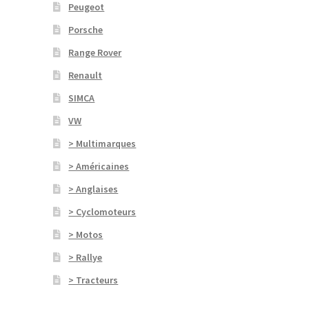
Peugeot
Porsche
Range Rover
Renault
SIMCA
VW
> Multimarques
> Américaines
> Anglaises
> Cyclomoteurs
> Motos
> Rallye
> Tracteurs