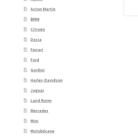
Aston Martin
BMW
Citroën
Dacia
Ferrari
Ford
Gordini
Harley-Davidson
Jaguar
Land Rover
Mercedes
Mini
Motobécane