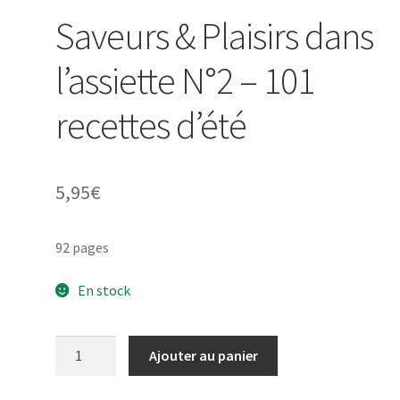
Saveurs & Plaisirs dans
l’assiette N°2 – 101
recettes d’été
5,95
€
92 pages
En stock
quantité
Ajouter au panier
de
Saveurs