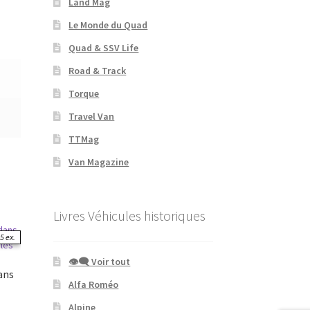
Land Mag
Le Monde du Quad
Quad & SSV Life
Road & Track
Torque
Travel Van
TTMag
Van Magazine
Livres Véhicules historiques
5 ex.
👁‍🗨 Voir tout
dans
Alfa Roméo
Alpine