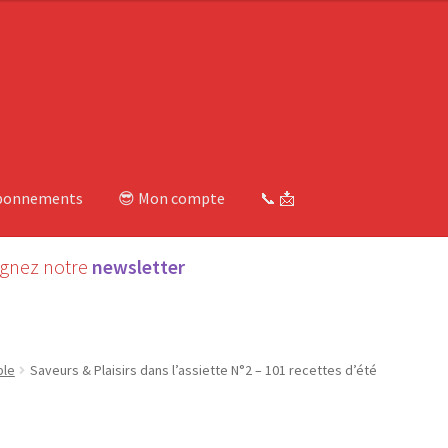
bonnements
😎 Mon compte
📞 📩
ignez notre
newsletter
ble
Saveurs & Plaisirs dans l’assiette N°2 – 101 recettes d’été