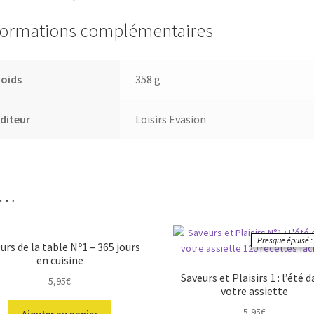
formations complémentaires
Poids
358 g
diteur
Loisirs Evasion
i…
Presque épuisé : 
urs de la table Nº1 – 365 jours
en cuisine
Saveurs et Plaisirs 1 : l’été 
5,95
€
votre assiette
5,95
€
Ajouter au panier