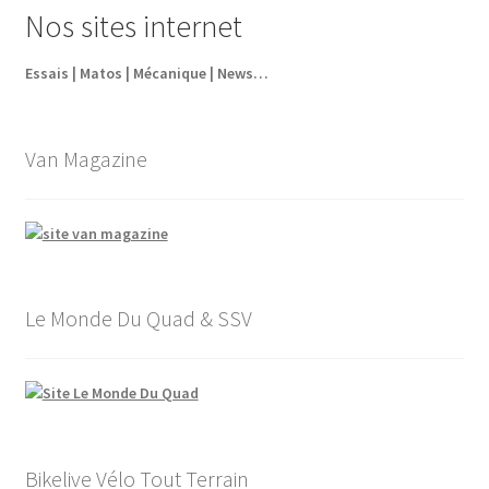
Nos sites internet
63,60€.
44,52€.
Essais | Matos | Mécanique | News…
Van Magazine
Le Monde Du Quad & SSV
Bikelive Vélo Tout Terrain