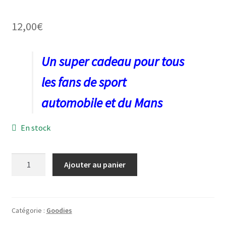
12,00
€
ir
Un super cadeau pour tous
u
les fans de sport
ir
nt
automobile et du Mans
u
ir
nt
En stock
u
ir
nt
u
quantité
ir
Ajouter au panier
nt
de
Sac
u
à
nt
cordon
Catégorie :
Goodies
Gulf