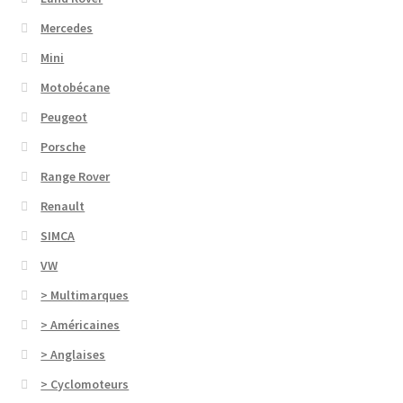
Mercedes
Mini
Motobécane
Peugeot
Porsche
Range Rover
Renault
SIMCA
VW
> Multimarques
> Américaines
> Anglaises
> Cyclomoteurs