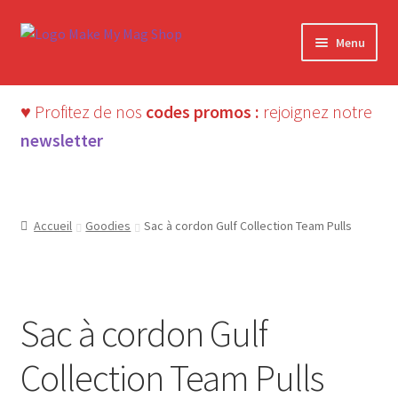
Aller
Aller
Menu
à
au
la
contenu
navigation
♥ Profitez de nos
codes promos :
rejoignez notre
newsletter
Accueil
Goodies
Sac à cordon Gulf Collection Team Pulls
Presque épuisé : 3 ex.
Sac à cordon Gulf
Collection Team Pulls