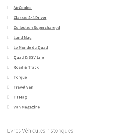
AirCooled
Classic 4×4 Driver
Collection Supercharged
Land Mag
Le Monde du Quad
Quad & SSV Life
Road & Track
Torque
Travel Van
TTMag
Van Magazine
Livres Véhicules historiques