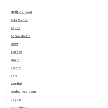
👁‍🗨 Voir tout
Alfa Roméo
Alpine
Aston Martin
BMW
Citroën
Dacia
Ferrari
Ford
Gordini
Harley-Davidson
Jaguar
Land Rover