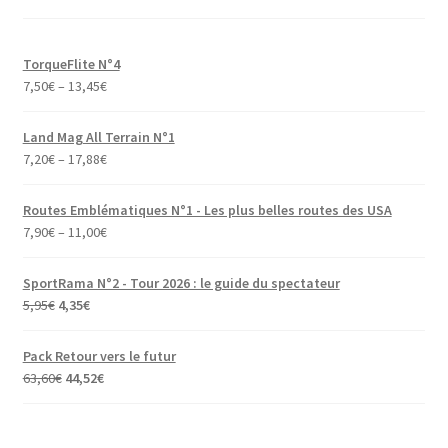
TorqueFlite N°4
7,50
€
–
13,45
€
Land Mag All Terrain N°1
7,20
€
–
17,88
€
Routes Emblématiques N°1 - Les plus belles routes des USA
7,90
€
–
11,00
€
SportRama N°2 - Tour 2026 : le guide du spectateur
Le
Le
5,95
€
4,35
€
prix
prix
initial
actuel
Pack Retour vers le futur
était :
est :
Le
Le
63,60
€
44,52
€
5,95€.
4,35€.
prix
prix
initial
actuel
était :
est :