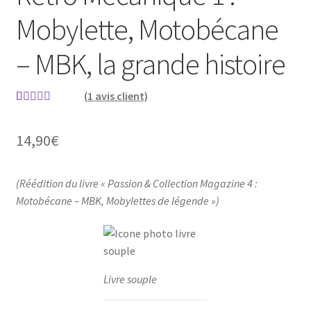
Mobylette, Motobécane
– MBK, la grande histoire
ir
(
1
avis client)
u
ir
Noté
1
5.00
sur
nt
5 basé sur
14,90
€
u
ir
notation
nt
client
u
ir
(Réédition du livre « Passion & Collection Magazine 4 :
nt
Motobécane – MBK, Mobylettes de légende »)
u
ir
nt
u
nt
Livre souple