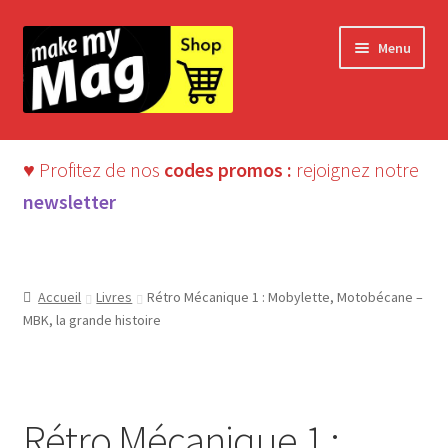
Aller
Aller
Menu
à
au
la
contenu
navigation
♥ Profitez de nos
codes promos :
rejoignez notre
newsletter
Accueil
Livres
Rétro Mécanique 1 : Mobylette, Motobécane –
MBK, la grande histoire
LIVRE
Rétro Mécanique 1 :