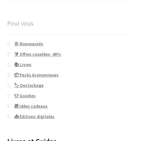
Pour vous
💢 Nouveautés
🔰 Offres couplées -40%
📚 Livres
📦 Packs économiques
🏷 Destockage
👕 Goodies
🎁 Idées cadeaux
📥 Éditions digitales