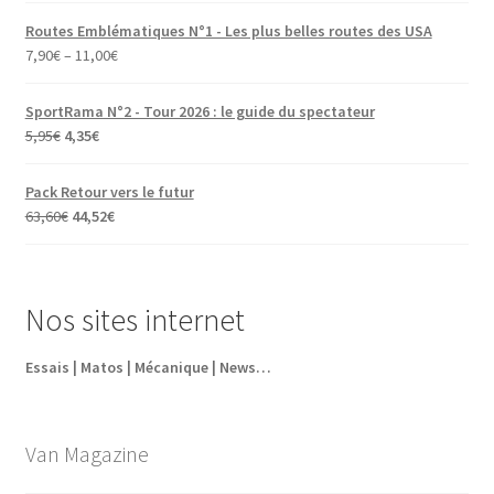
Routes Emblématiques N°1 - Les plus belles routes des USA
7,90
€
–
11,00
€
SportRama N°2 - Tour 2026 : le guide du spectateur
Le
Le
5,95
€
4,35
€
prix
prix
initial
actuel
Pack Retour vers le futur
était :
est :
Le
Le
63,60
€
44,52
€
5,95€.
4,35€.
prix
prix
initial
actuel
était :
est :
Nos sites internet
63,60€.
44,52€.
Essais | Matos | Mécanique | News…
Van Magazine