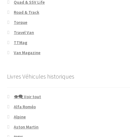
Quad & SSV Life
Road & Track
Torque
Travel Van
TTMag
Van Magazine
Livres Véhicules historiques
👁‍🗨 Voir tout
Alfa Roméo
Alpine
Aston Martin
BMW