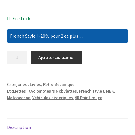
En stock
French Style ! -20% pour 2 et plus…
quantité
Ajouter au panier
de
Rétro
Mécanique
1
Catégories :
Livres
,
Rétro Mécanique
Étiquettes :
Cyclomoteurs Mobylettes
,
French style !
,
MBK
,
:
Motobécane
,
Véhicules historiques
,
🔴 Point rouge
Mobylette,
Motobécane
-
MBK,
Description
la