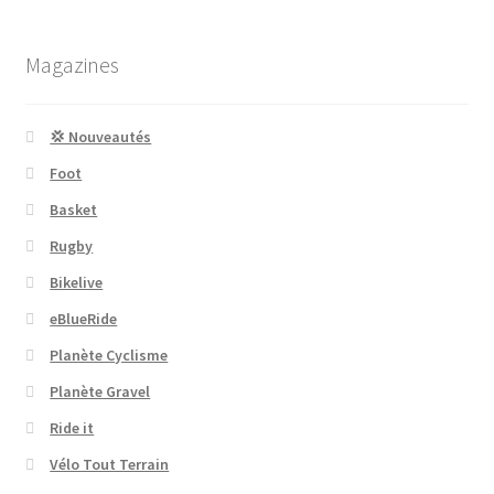
Magazines
💢 Nouveautés
Foot
Basket
Rugby
Bikelive
eBlueRide
Planète Cyclisme
Planète Gravel
Ride it
Vélo Tout Terrain