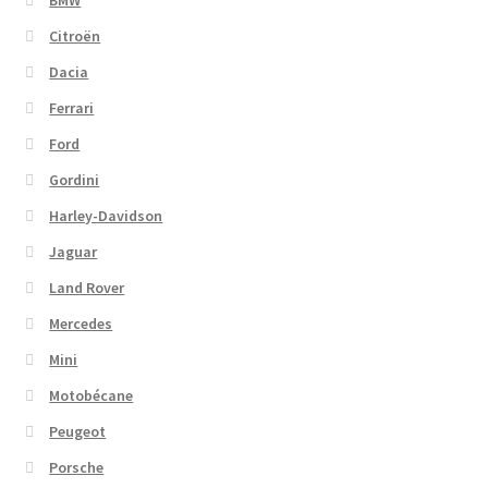
Citroën
Dacia
Ferrari
Ford
Gordini
Harley-Davidson
Jaguar
Land Rover
Mercedes
Mini
Motobécane
Peugeot
Porsche