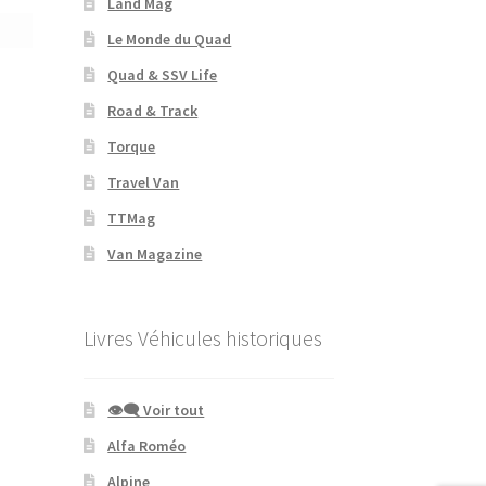
Land Mag
Le Monde du Quad
Quad & SSV Life
Road & Track
Torque
Travel Van
TTMag
Van Magazine
Livres Véhicules historiques
👁‍🗨 Voir tout
Alfa Roméo
Alpine