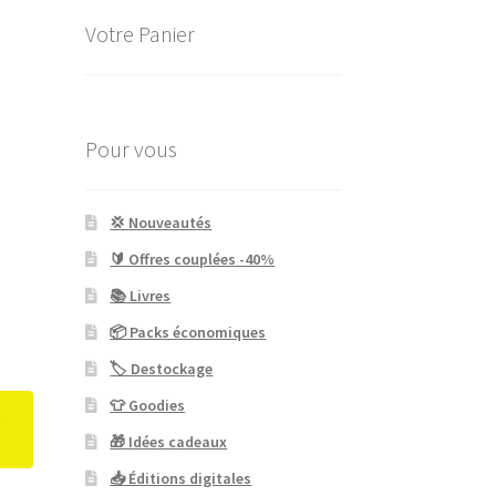
Votre Panier
Pour vous
💢 Nouveautés
🔰 Offres couplées -40%
📚 Livres
📦 Packs économiques
🏷 Destockage
👕 Goodies
t
🎁 Idées cadeaux
📥 Éditions digitales