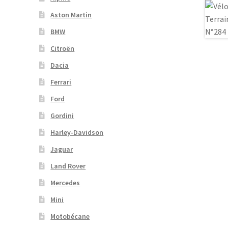
Aston Martin
BMW
Citroën
Dacia
Ferrari
Ford
Gordini
Harley-Davidson
Jaguar
Land Rover
Mercedes
Mini
Motobécane