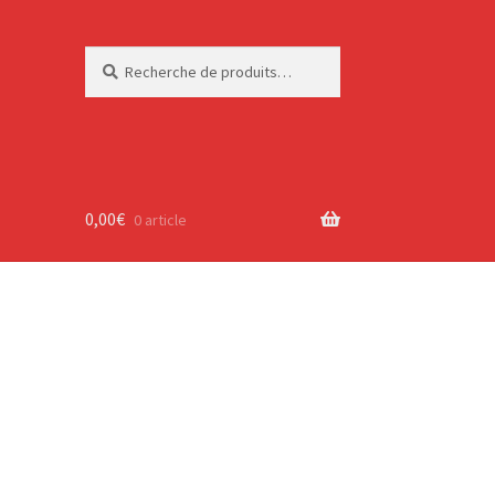
Recherche
Recherche
pour :
0,00
€
0 article