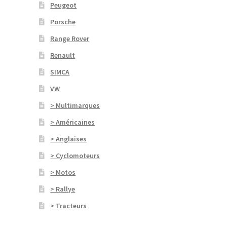
Peugeot
Porsche
Range Rover
Renault
SIMCA
VW
> Multimarques
> Américaines
> Anglaises
> Cyclomoteurs
> Motos
> Rallye
> Tracteurs