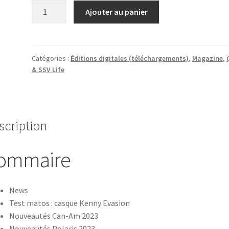
quantité
Ajouter au panier
de
Quad
&
SSV
Catégories :
Éditions digitales (téléchargements)
,
Magazine
,
& SSV Life
Life
11
|
PDF
scription
ommaire
News
Test matos : casque Kenny Evasion
Nouveautés Can-Am 2023
Nouveautés Polaris 2023