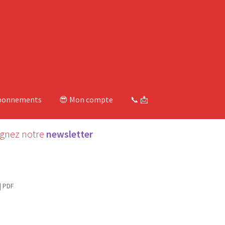
bonnements
😎 Mon compte
📞 📩
ignez notre
newsletter
| PDF