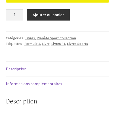
quantité
Ajouter au panier
de
Planète
Sport
Collection
Catégories :
Livres
,
Planète Sport Collection
Étiquettes :
Formule 1
,
Livre
,
Livres F1
,
Livres Sports
3
:
Les
grands
Description
duels
de
la
Informations complémentaires
Formule
1
Description