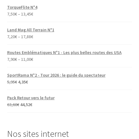
TorqueFlite N°4
7,50
€
–
13,45
€
Land Mag All Terrain N°1
7,20
€
–
17,88
€
Routes Emblématiques N°1 - Les plus belles routes des USA
7,90
€
–
11,00
€
SportRama N°2 - Tour 2026 : le guide du spectateur
Le
Le
5,95
€
4,35
€
prix
prix
initial
actuel
Pack Retour vers le futur
était :
est :
Le
Le
63,60
€
44,52
€
5,95€.
4,35€.
prix
prix
initial
actuel
était :
est :
Nos sites internet
63,60€.
44,52€.