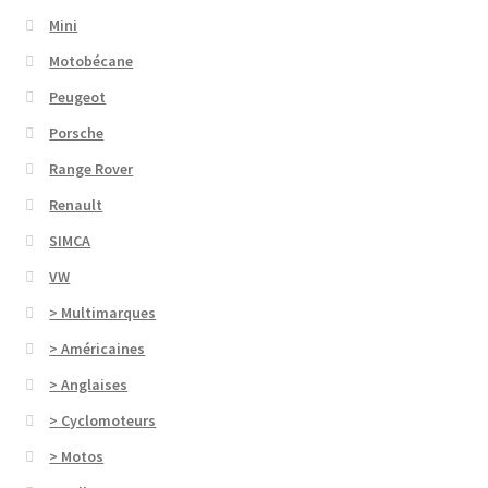
Mini
Motobécane
Peugeot
Porsche
Range Rover
Renault
SIMCA
VW
> Multimarques
> Américaines
> Anglaises
> Cyclomoteurs
> Motos