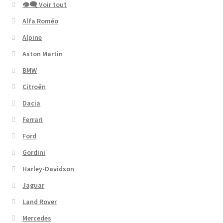
👁‍🗨 Voir tout
Alfa Roméo
Alpine
Aston Martin
BMW
Citroën
Dacia
Ferrari
Ford
Gordini
Harley-Davidson
Jaguar
Land Rover
Mercedes