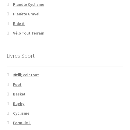
Planète Cyclisme
Planète Gravel
Ride it
Vélo Tout Terrain
Livres Sport
👁‍🗨 Voir tout
Foot
Basket
Rugby
Cyclisme
Formule 1