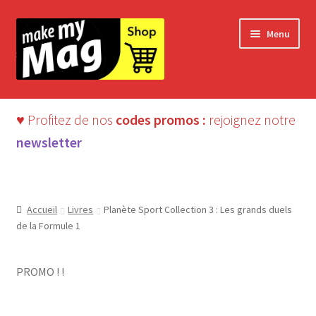
Aller
Aller
Menu
à
au
la
contenu
navigation
♥ Profitez de nos
codes promos :
rejoignez notre
newsletter
Accueil
Livres
Planète Sport Collection 3 : Les grands duels
de la Formule 1
PROMO ! !
LIVRE