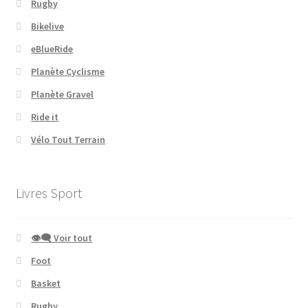
Rugby
Bikelive
eBlueRide
Planète Cyclisme
Planète Gravel
Ride it
Vélo Tout Terrain
Livres Sport
👁‍🗨 Voir tout
Foot
Basket
Rugby