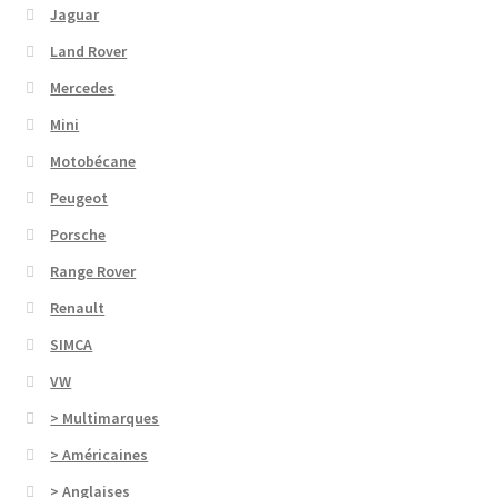
Jaguar
Land Rover
Mercedes
Mini
Motobécane
Peugeot
Porsche
Range Rover
Renault
SIMCA
VW
> Multimarques
> Américaines
> Anglaises