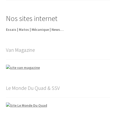
initial
actuel
était :
est :
Nos sites internet
63,60€.
44,52€.
Essais | Matos | Mécanique | News…
Van Magazine
Le Monde Du Quad & SSV