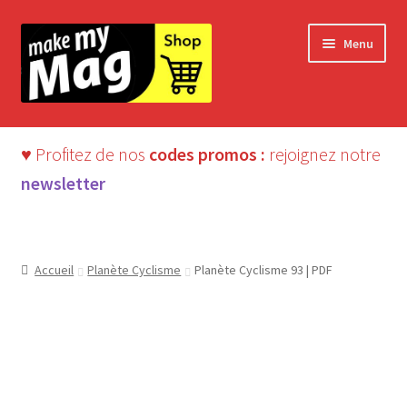
Aller
Aller
Menu
à
au
la
contenu
navigation
♥ Profitez de nos
codes promos :
rejoignez notre
newsletter
Accueil
Planète Cyclisme
Planète Cyclisme 93 | PDF
Édition digitale ⬇