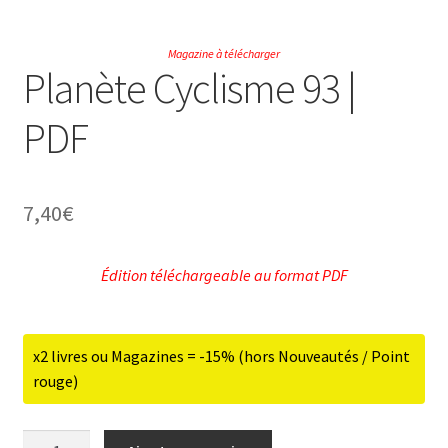
ir
Magazine à télécharger
Planète Cyclisme 93 |
u
ir
PDF
nt
u
ir
nt
u
7,40
€
ir
nt
u
ir
Édition téléchargeable au format PDF
nt
u
nt
x2 livres ou Magazines = -15% (hors Nouveautés / Point
rouge)
quantité