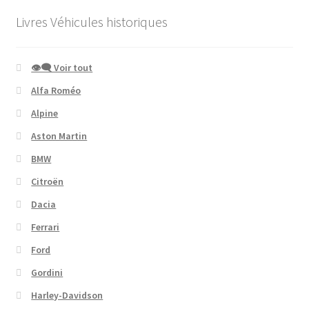
Livres Véhicules historiques
👁‍🗨 Voir tout
Alfa Roméo
Alpine
Aston Martin
BMW
Citroën
Dacia
Ferrari
Ford
Gordini
Harley-Davidson