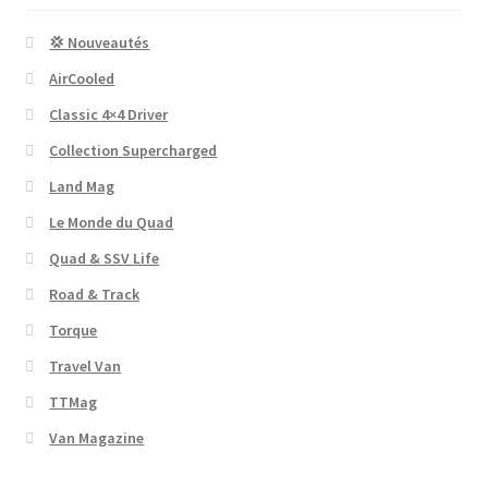
💢 Nouveautés
AirCooled
Classic 4×4 Driver
Collection Supercharged
Land Mag
Le Monde du Quad
Quad & SSV Life
Road & Track
Torque
Travel Van
TTMag
Van Magazine