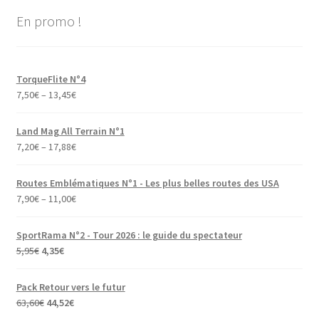
En promo !
TorqueFlite N°4
7,50
€
–
13,45
€
Land Mag All Terrain N°1
7,20
€
–
17,88
€
Routes Emblématiques N°1 - Les plus belles routes des USA
7,90
€
–
11,00
€
SportRama N°2 - Tour 2026 : le guide du spectateur
Le
Le
5,95
€
4,35
€
prix
prix
initial
actuel
Pack Retour vers le futur
était :
est :
Le
Le
63,60
€
44,52
€
5,95€.
4,35€.
prix
prix