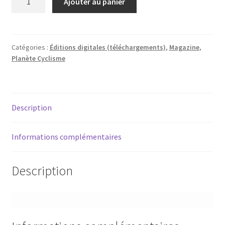
Ajouter au panier
de
Planète
Cyclisme
93
Catégories :
Éditions digitales (téléchargements)
,
Magazine
,
Planète Cyclisme
|
PDF
Description
Informations complémentaires
Description