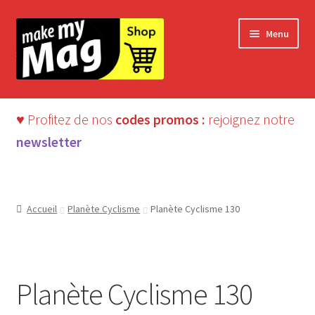
Aller
Aller
Menu
à
au
la
contenu
navigation
♥ Profitez de nos
codes promos :
rejoignez notre
newsletter
Accueil
Planète Cyclisme
Planète Cyclisme 130
Planète Cyclisme 130