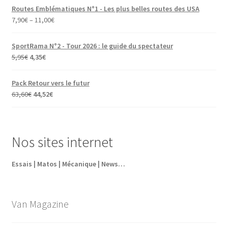
Routes Emblématiques N°1 - Les plus belles routes des USA
7,90
€
–
11,00
€
SportRama N°2 - Tour 2026 : le guide du spectateur
Le
Le
5,95
€
4,35
€
prix
prix
initial
actuel
Pack Retour vers le futur
était :
est :
Le
Le
63,60
€
44,52
€
5,95€.
4,35€.
prix
prix
initial
actuel
était :
est :
Nos sites internet
63,60€.
44,52€.
Essais | Matos | Mécanique | News…
Van Magazine