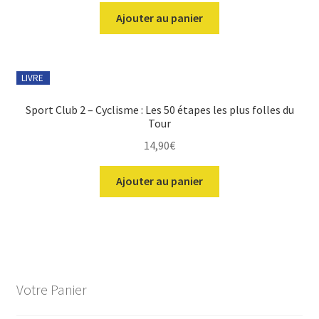
initial
actuel
Ajouter au panier
était :
est :
14,90€.
14,90€.
LIVRE
Sport Club 2 – Cyclisme : Les 50 étapes les plus folles du
Tour
14,90
€
Ajouter au panier
Votre Panier