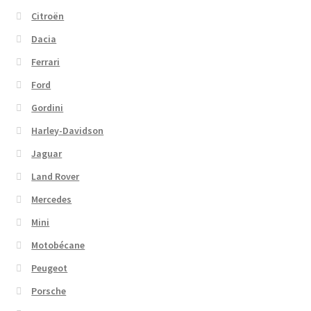
Citroën
Dacia
Ferrari
Ford
Gordini
Harley-Davidson
Jaguar
Land Rover
Mercedes
Mini
Motobécane
Peugeot
Porsche