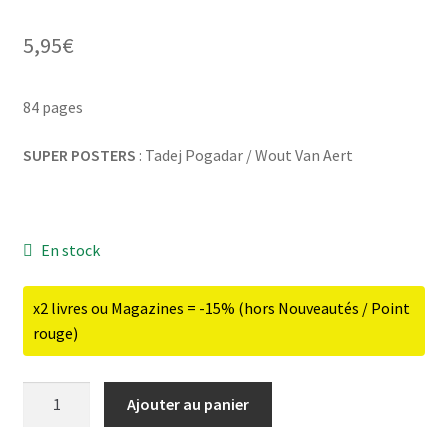
5,95
€
ir
84 pages
SUPER POSTERS
: Tadej Pogadar / Wout Van Aert
u
ir
nt
u
ir
nt
En stock
u
ir
nt
x2 livres ou Magazines = -15% (hors Nouveautés / Point
u
ir
rouge)
nt
u
nt
quantité
Ajouter au panier
de
Planète