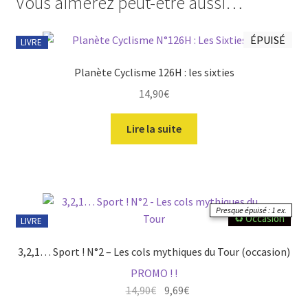
Vous aimerez peut-être aussi…
ÉPUISÉ
LIVRE
Planète Cyclisme 126H : les sixties
14,90
€
Lire la suite
Presque épuisé : 1 ex.
♻️ Occasion
LIVRE
3,2,1… Sport ! N°2 – Les cols mythiques du Tour (occasion)
PROMO ! !
Le
Le
14,90
€
9,69
€
prix
prix