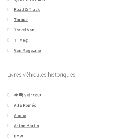
Road & Track
Torque
Travel Van
TTMag
Van Magazine
Livres Véhicules historiques
👁‍🗨 Voir tout
Alfa Roméo
Alpine
Aston Martin
BMW