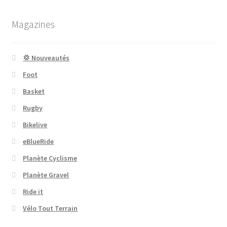
Magazines
💢 Nouveautés
Foot
Basket
Rugby
Bikelive
eBlueRide
Planète Cyclisme
Planète Gravel
Ride it
Vélo Tout Terrain