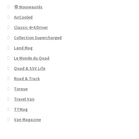
💢 Nouveautés
AirCooled
Classic 4×4 Driver
Collection Supercharged
Land Mag
Le Monde du Quad
Quad & SSV Life
Road & Track
Torque
Travel Van
TTMag
Van Magazine