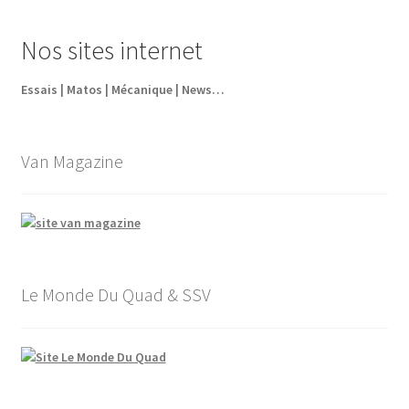
initial
actuel
était :
est :
Nos sites internet
63,60€.
44,52€.
Essais | Matos | Mécanique | News…
Van Magazine
Le Monde Du Quad & SSV