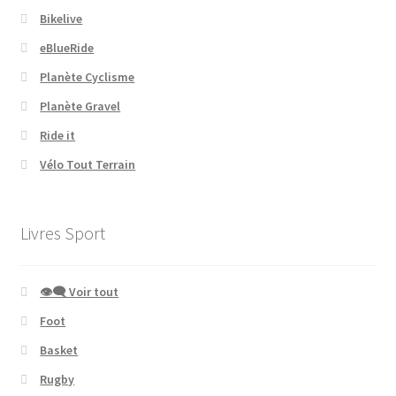
Bikelive
eBlueRide
Planète Cyclisme
Planète Gravel
Ride it
Vélo Tout Terrain
Livres Sport
👁‍🗨 Voir tout
Foot
Basket
Rugby