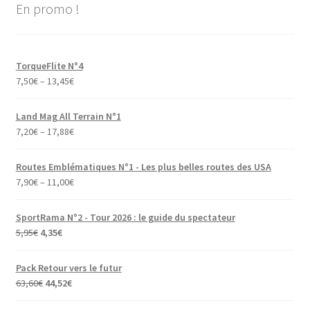
En promo !
TorqueFlite N°4
7,50
€
–
13,45
€
Land Mag All Terrain N°1
7,20
€
–
17,88
€
Routes Emblématiques N°1 - Les plus belles routes des USA
7,90
€
–
11,00
€
SportRama N°2 - Tour 2026 : le guide du spectateur
Le
Le
5,95
€
4,35
€
prix
prix
initial
actuel
Pack Retour vers le futur
était :
est :
Le
Le
63,60
€
44,52
€
5,95€.
4,35€.
prix
prix