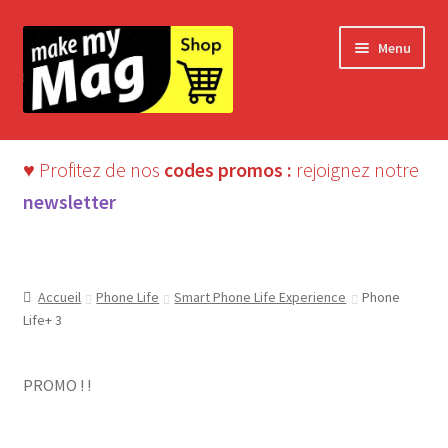
Aller
Aller
Menu
à
au
la
contenu
navigation
♥ Profitez de nos
codes promos :
rejoignez notre
newsletter
Accueil
Phone Life
Smart Phone Life Experience
Phone
Life+ 3
PROMO ! !
ÉPUISÉ