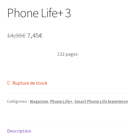
Phone Life+ 3
ir
Le
Le
14,90
€
7,45
€
prix
prix
u
ir
132 pages
nt
initial
actuel
u
ir
était :
est :
nt
14,90€.
7,45€.
u
ir
Rupture de stock
nt
u
ir
Catégories :
Magazine
,
Phone Life+
,
Smart Phone Life Experience
nt
u
nt
Description