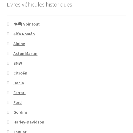
Livres Véhicules historiques
👁‍🗨 Voir tout
Alfa Roméo
Alpine
Aston Martin
BMW
Citroën
Dacia
Ferrari
Ford
Gordini
Harley-Davidson
Jaguar