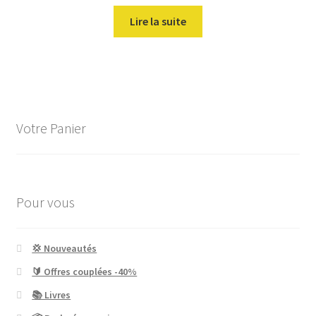
prix
prix
initial
actuel
Lire la suite
était :
est :
14,90€.
13,40€.
Votre Panier
Pour vous
💢 Nouveautés
🔰 Offres couplées -40%
📚 Livres