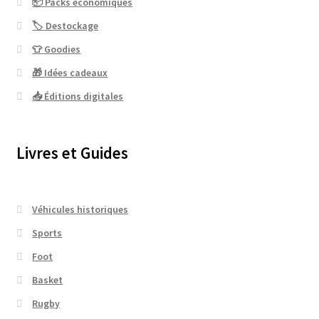
📦 Packs économiques
🏷 Destockage
👕 Goodies
🎁 Idées cadeaux
📥 Éditions digitales
Livres et Guides
Véhicules historiques
Sports
Foot
Basket
Rugby