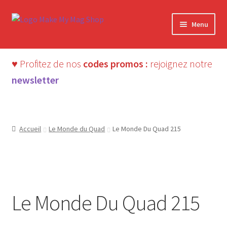
Aller
Aller
Menu
à
au
la
contenu
navigation
♥ Profitez de nos
codes promos :
rejoignez notre
newsletter
Accueil
Le Monde du Quad
Le Monde Du Quad 215
ÉPUISÉ
Le Monde Du Quad 215