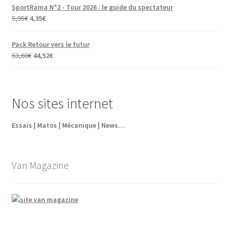
SportRama N°2 - Tour 2026 : le guide du spectateur
Le
Le
5,95
€
4,35
€
prix
prix
initial
actuel
Pack Retour vers le futur
était :
est :
Le
Le
63,60
€
44,52
€
5,95€.
4,35€.
prix
prix
initial
actuel
était :
est :
Nos sites internet
63,60€.
44,52€.
Essais | Matos | Mécanique | News…
Van Magazine