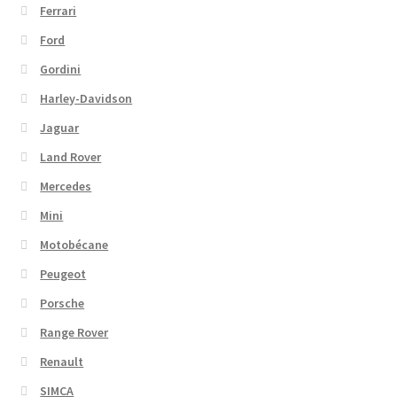
Ferrari
Ford
Gordini
Harley-Davidson
Jaguar
Land Rover
Mercedes
Mini
Motobécane
Peugeot
Porsche
Range Rover
Renault
SIMCA