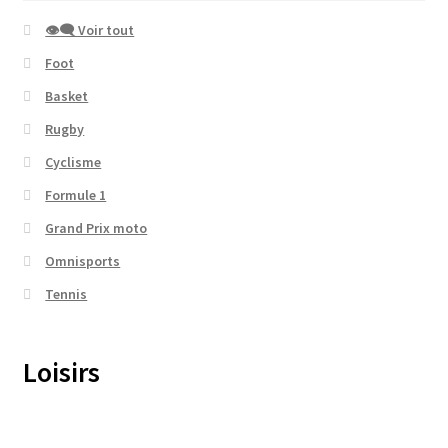
👁‍🗨 Voir tout
Foot
Basket
Rugby
Cyclisme
Formule 1
Grand Prix moto
Omnisports
Tennis
Loisirs