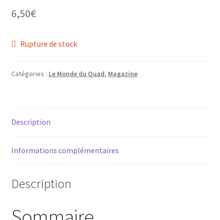
6,50
€
Rupture de stock
ir
Catégories :
Le Monde du Quad
,
Magazine
u
ir
nt
u
ir
nt
Description
u
ir
nt
Informations complémentaires
u
ir
nt
u
Description
nt
Sommaire