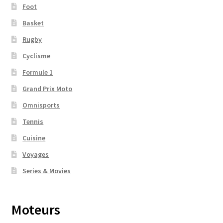
Foot
Basket
Rugby
Cyclisme
Formule 1
Grand Prix Moto
Omnisports
Tennis
Cuisine
Voyages
Series & Movies
Moteurs