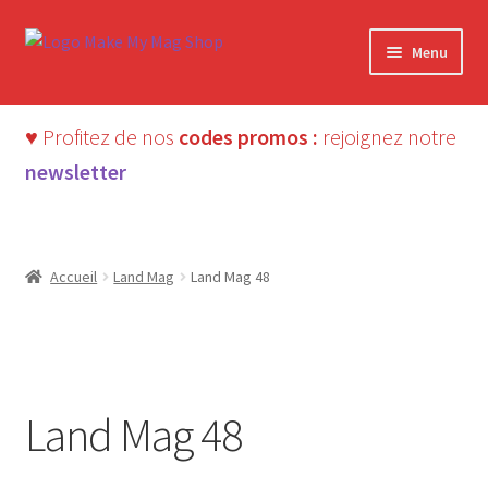
Aller
Aller
Menu
à
au
la
contenu
navigation
♥ Profitez de nos
codes promos :
rejoignez notre
newsletter
Accueil
Land Mag
Land Mag 48
ÉPUISÉ
Land Mag 48