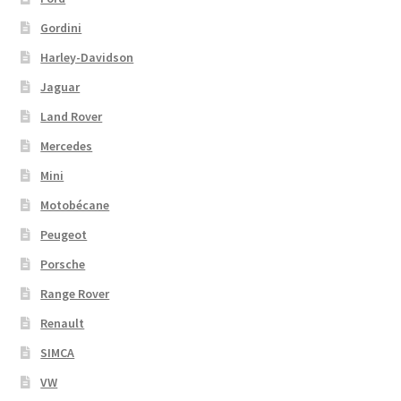
Gordini
Harley-Davidson
Jaguar
Land Rover
Mercedes
Mini
Motobécane
Peugeot
Porsche
Range Rover
Renault
SIMCA
VW