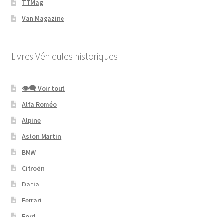
TTMag
Van Magazine
Livres Véhicules historiques
👁‍🗨 Voir tout
Alfa Roméo
Alpine
Aston Martin
BMW
Citroën
Dacia
Ferrari
Ford