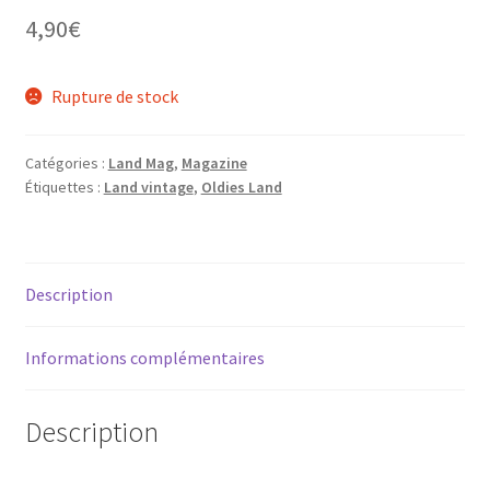
4,90
€
Rupture de stock
ir
Catégories :
Land Mag
,
Magazine
u
ir
Étiquettes :
Land vintage
,
Oldies Land
nt
u
ir
nt
u
ir
Description
nt
u
ir
Informations complémentaires
nt
u
Description
nt