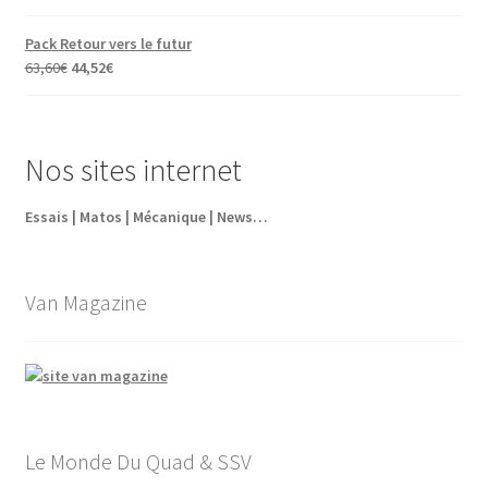
prix
prix
initial
actuel
Pack Retour vers le futur
était :
est :
Le
Le
63,60
€
44,52
€
5,95€.
4,35€.
prix
prix
initial
actuel
était :
est :
Nos sites internet
63,60€.
44,52€.
Essais | Matos | Mécanique | News…
Van Magazine
Le Monde Du Quad & SSV