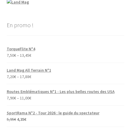
En promo !
TorqueFlite N°4
7,50
€
–
13,45
€
Land Mag All Terrain N°1
7,20
€
–
17,88
€
Routes Emblématiques N°1 - Les plus belles routes des USA
7,90
€
–
11,00
€
SportRama N°2 - Tour 2026 : le guide du spectateur
Le
Le
5,95
€
4,35
€
prix
prix