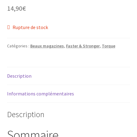
14,90
€
Rupture de stock
ir
Catégories :
Beaux magazines
,
Faster & Stronger
,
Torque
u
ir
nt
u
ir
nt
Description
u
ir
nt
Informations complémentaires
u
ir
nt
u
Description
nt
Sommaire