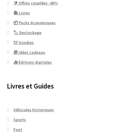
🔰 Offres couplées -40%
📚 Livres
📦 Packs économiques
🏷 Destockage
👕 Goodies
🎁 Idées cadeaux
📥 Éditions digitales
Livres et Guides
Véhicules historiques
Sports
Foot