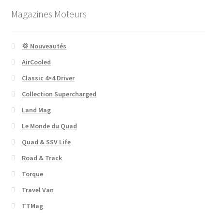
Magazines Moteurs
💢 Nouveautés
AirCooled
Classic 4×4 Driver
Collection Supercharged
Land Mag
Le Monde du Quad
Quad & SSV Life
Road & Track
Torque
Travel Van
TTMag