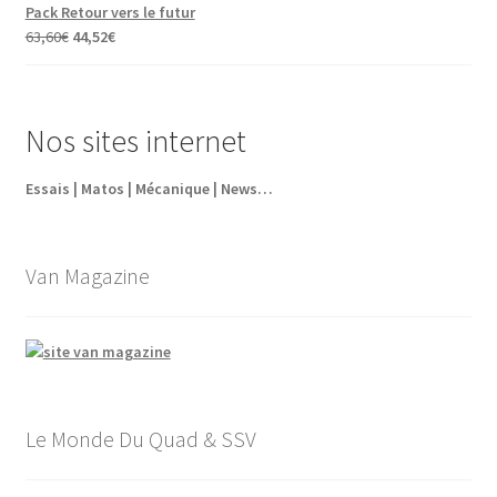
initial
actuel
Pack Retour vers le futur
était :
est :
Le
Le
63,60
€
44,52
€
5,95€.
4,35€.
prix
prix
initial
actuel
était :
est :
Nos sites internet
63,60€.
44,52€.
Essais | Matos | Mécanique | News…
Van Magazine
Le Monde Du Quad & SSV