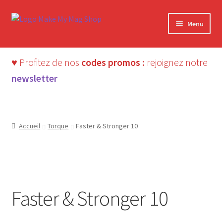
Aller
Aller
Menu
à
au
la
contenu
navigation
♥ Profitez de nos
codes promos :
rejoignez notre
newsletter
Accueil
Torque
Faster & Stronger 10
ÉPUISÉ
Beaux magazines
Faster & Stronger 10