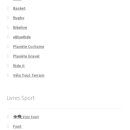
Basket
Rugby
Bikelive
eBlueRide
Planète Cyclisme
Planète Gravel
Ride it
Vélo Tout Terrain
Livres Sport
👁‍🗨 Voir tout
Foot