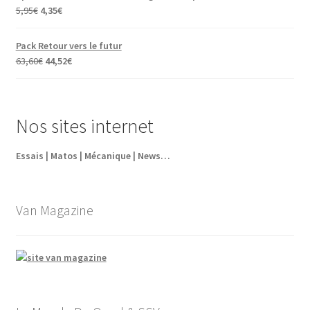
Le
Le
5,95
€
4,35
€
prix
prix
initial
actuel
Pack Retour vers le futur
était :
est :
Le
Le
63,60
€
44,52
€
5,95€.
4,35€.
prix
prix
initial
actuel
était :
est :
Nos sites internet
63,60€.
44,52€.
Essais | Matos | Mécanique | News…
Van Magazine