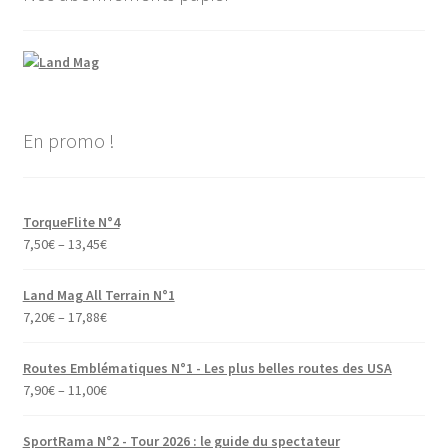
En promo !
TorqueFlite N°4
7,50
€
–
13,45
€
Land Mag All Terrain N°1
7,20
€
–
17,88
€
Routes Emblématiques N°1 - Les plus belles routes des USA
7,90
€
–
11,00
€
SportRama N°2 - Tour 2026 : le guide du spectateur