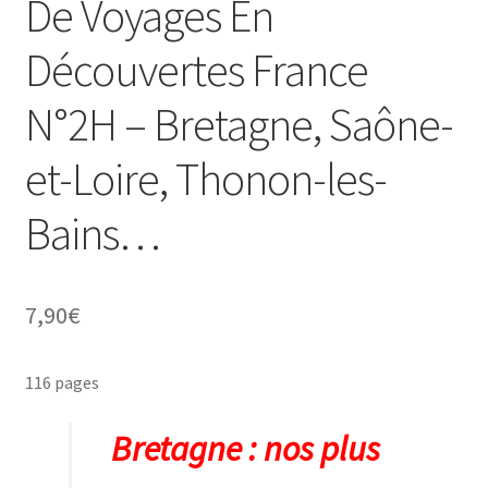
De Voyages En
Découvertes France
N°2H – Bretagne, Saône-
ir
et-Loire, Thonon-les-
u
ir
nt
Bains…
u
ir
nt
u
ir
7,90
€
nt
u
ir
nt
116 pages
u
nt
Bretagne : nos plus