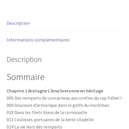
-
Bretagne,
Saône-
Description
et-
Loire,
Informations complémentaires
Thonon-
les-
Bains…
Description
Sommaire
Chapitre 1 Bretagne L’âme bretonne en héritage
006 Des remparts de concarneau aux confins du cap fréhel !
009 Douceurs d’armorique dans le golfe du morbihan
010 Dans les filets bleus de la cornouaille
013 Coulisses portuaires de la belle citadelle
014 La vie hors des remparts