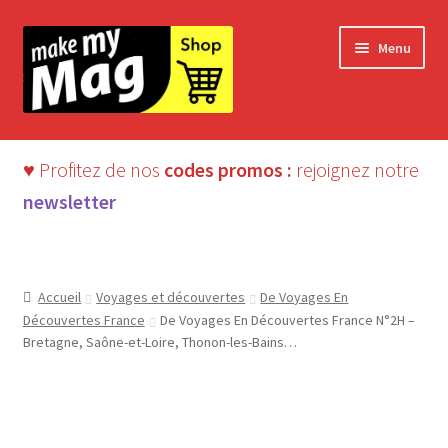
Aller
Aller
Menu
à
au
la
contenu
navigation
♥ Profitez de nos
codes promos :
rejoignez notre
newsletter
Accueil
Voyages et découvertes
De Voyages En
Découvertes France
De Voyages En Découvertes France N°2H –
Bretagne, Saône-et-Loire, Thonon-les-Bains…
Beaux magazines