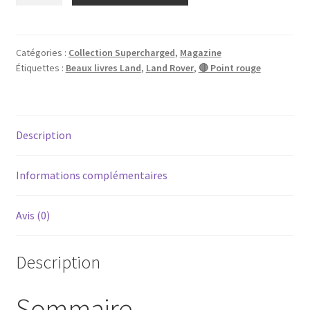
Collection
Supercharged
3
Catégories :
Collection Supercharged
,
Magazine
Étiquettes :
Beaux livres Land
,
Land Rover
,
🔴 Point rouge
-
Land
Rover
:
Description
les
plus
grandes
Informations complémentaires
aventures…
Avis (0)
Description
Sommaire