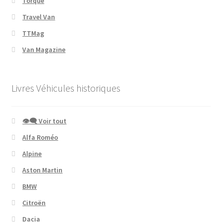
Torque
Travel Van
TTMag
Van Magazine
Livres Véhicules historiques
👁‍🗨 Voir tout
Alfa Roméo
Alpine
Aston Martin
BMW
Citroën
Dacia