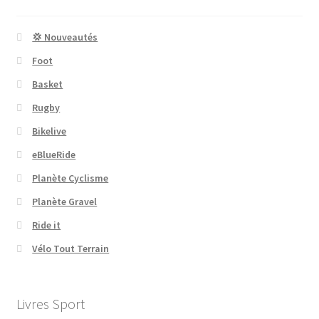
💢 Nouveautés
Foot
Basket
Rugby
Bikelive
eBlueRide
Planète Cyclisme
Planète Gravel
Ride it
Vélo Tout Terrain
Livres Sport