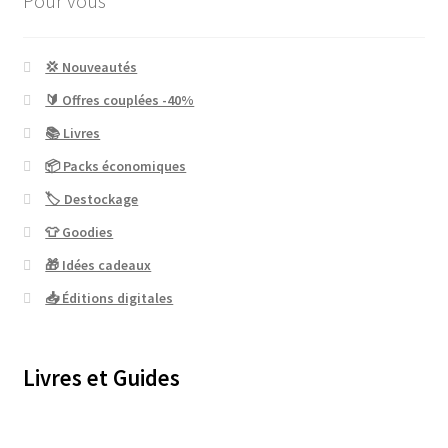
Pour vous
💢 Nouveautés
🔰 Offres couplées -40%
📚 Livres
📦 Packs économiques
🏷 Destockage
👕 Goodies
🎁 Idées cadeaux
📥 Éditions digitales
Livres et Guides