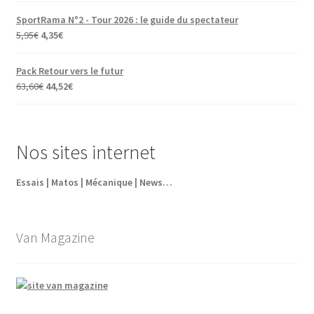
SportRama N°2 - Tour 2026 : le guide du spectateur
Le
Le
5,95
€
4,35
€
prix
prix
initial
actuel
Pack Retour vers le futur
était :
est :
Le
Le
63,60
€
44,52
€
5,95€.
4,35€.
prix
prix
initial
actuel
était :
est :
Nos sites internet
63,60€.
44,52€.
Essais | Matos | Mécanique | News…
Van Magazine