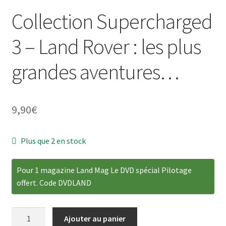
Collection Supercharged
3 – Land Rover : les plus
ir
grandes aventures…
u
ir
nt
u
ir
9,90
€
nt
u
ir
Plus que 2 en stock
nt
u
ir
Pour 1 magazine Land Mag Le DVD spécial Pilotage
nt
offert. Code DVDLAND
u
nt
quantité
Ajouter au panier
de