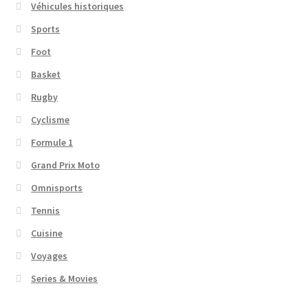
Véhicules historiques
Sports
Foot
Basket
Rugby
Cyclisme
Formule 1
Grand Prix Moto
Omnisports
Tennis
Cuisine
Voyages
Series & Movies