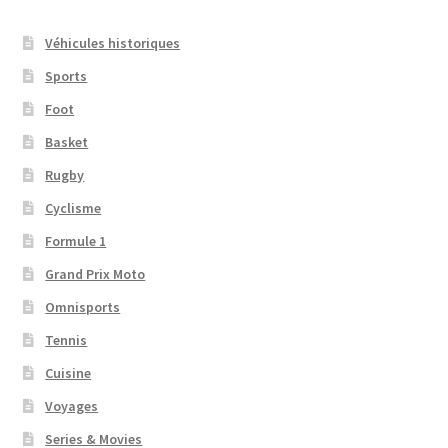
Véhicules historiques
Sports
Foot
Basket
Rugby
Cyclisme
Formule 1
Grand Prix Moto
Omnisports
Tennis
Cuisine
Voyages
Series & Movies