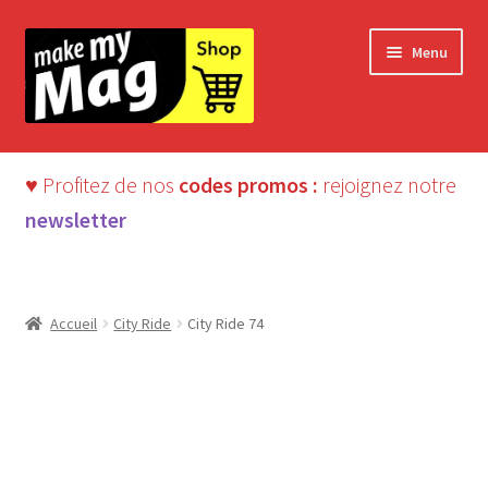
Aller
Aller
Menu
à
au
la
contenu
navigation
♥ Profitez de nos
codes promos :
rejoignez notre
newsletter
Accueil
City Ride
City Ride 74