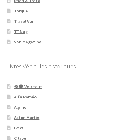
Road & Track
Torque
Travel Van
TTMag
Van Magazine
Livres Véhicules historiques
👁‍🗨 Voir tout
Alfa Roméo
Alpine
Aston Martin
BMW
Citroën