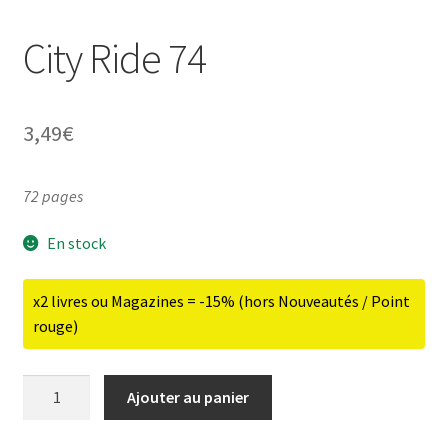
City Ride 74
3,49
€
72 pages
En stock
x2 livres ou Magazines = -15% (hors Nouveautés / Point
rouge)
quantité
Ajouter au panier
de
City