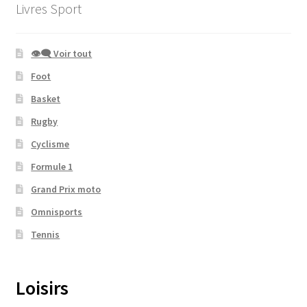
Livres Sport
👁‍🗨 Voir tout
Foot
Basket
Rugby
Cyclisme
Formule 1
Grand Prix moto
Omnisports
Tennis
Loisirs