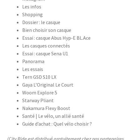
Les infos
Shopping
Dossier : le casque
Bien choisir son casque
Essai : casque Abus Hyp-E BL.Ace
Les casques connectés
Essai : casque Sena U1
Panorama
Les essais
Tern GSD S10 LX
Gaya L’Original Le Court
Woom Explore 5
Starway Pliant
Nakamura Flexy Boost
Santé | Le vélo, un allié santé
Guide d’achat : Quel vélo choisir ?
(City Ride est distribué gratuitement chez nos partenaires