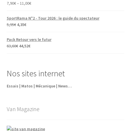
7,90
€
–
11,00
€
SportRama N°2 - Tour 2026 : le guide du spectateur
Le
Le
5,95
€
4,35
€
prix
prix
initial
actuel
Pack Retour vers le futur
était :
est :
Le
Le
63,60
€
44,52
€
5,95€.
4,35€.
prix
prix
initial
actuel
était :
est :
Nos sites internet
63,60€.
44,52€.
Essais | Matos | Mécanique | News…
Van Magazine