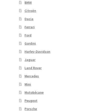
BMW
Citroën
Dacia
Ferrari
Ford
Gordini
Harley-Davidson
Jaguar
Land Rover
Mercedes
Mini
Motobécane
Peugeot
Porsche