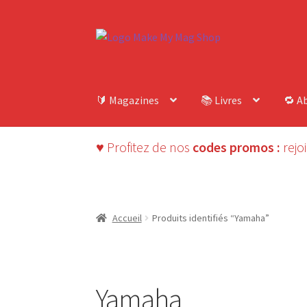
Aller
Aller
à
au
la
contenu
navigation
🔰 Magazines
📚 Livres
🔁 A
♥ Profitez de nos
codes promos :
rejo
Accueil
Produits identifiés “Yamaha”
Yamaha