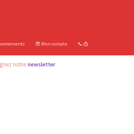
bonnements
😎 Mon compte
📞 📩
ignez notre
newsletter