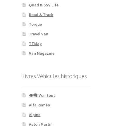
Quad & SSV Life
Road & Track
Torque
Travel Van
TTMag
Van Magazine
Livres Véhicules historiques
👁‍🗨 Voir tout
Alfa Roméo
Alpine
Aston Martin