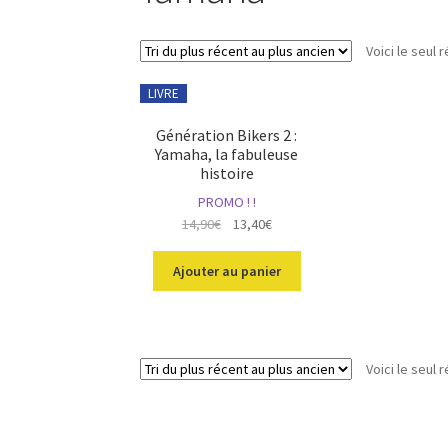
Voici le seul r
LIVRE
Génération Bikers 2 :
Yamaha, la fabuleuse
histoire
PROMO ! !
Le
Le
14,90
€
13,40
€
prix
prix
initial
actuel
Ajouter au panier
était :
est :
14,90€.
13,40€.
Voici le seul r