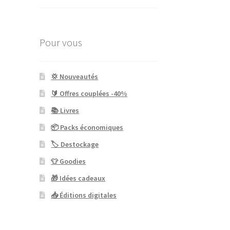
Pour vous
💢 Nouveautés
🔰 Offres couplées -40%
📚 Livres
📦 Packs économiques
🏷 Destockage
👕 Goodies
🎁 Idées cadeaux
📥 Éditions digitales