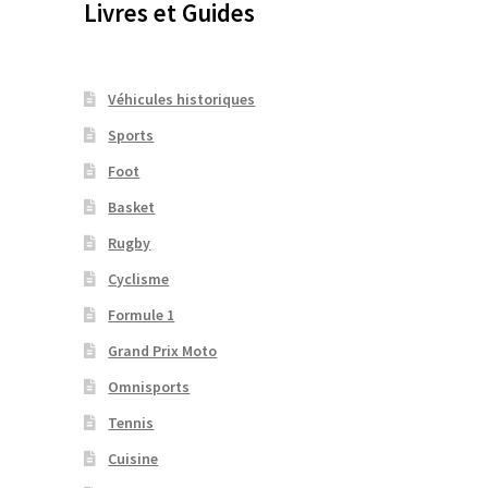
Livres et Guides
Véhicules historiques
Sports
Foot
Basket
Rugby
Cyclisme
Formule 1
Grand Prix Moto
Omnisports
Tennis
Cuisine