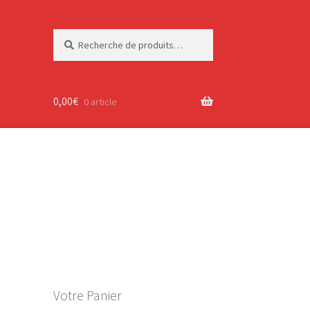
Recherche
Recherche
pour :
0,00
€
0 article
Votre Panier