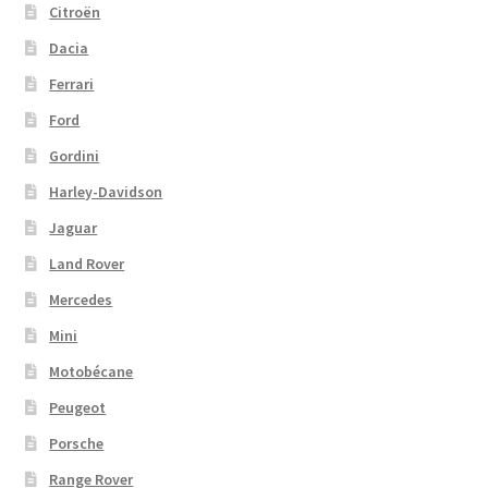
Citroën
Dacia
Ferrari
Ford
Gordini
Harley-Davidson
Jaguar
Land Rover
Mercedes
Mini
Motobécane
Peugeot
Porsche
Range Rover