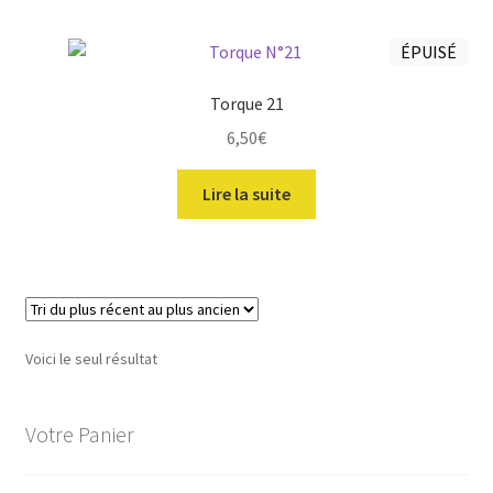
ÉPUISÉ
Torque 21
ir
6,50
€
u
ir
Lire la suite
nt
u
ir
nt
u
ir
nt
u
ir
Voici le seul résultat
nt
u
nt
Votre Panier