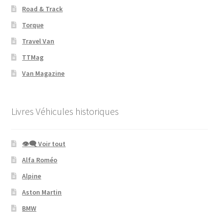
Road & Track
Torque
Travel Van
TTMag
Van Magazine
Livres Véhicules historiques
👁‍🗨 Voir tout
Alfa Roméo
Alpine
Aston Martin
BMW