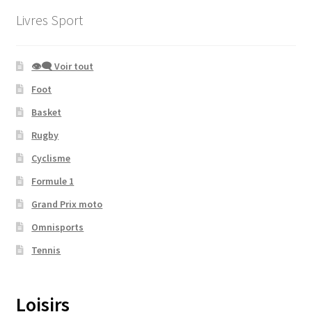
Livres Sport
👁‍🗨 Voir tout
Foot
Basket
Rugby
Cyclisme
Formule 1
Grand Prix moto
Omnisports
Tennis
Loisirs