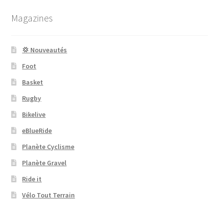
Magazines
💢 Nouveautés
Foot
Basket
Rugby
Bikelive
eBlueRide
Planète Cyclisme
Planète Gravel
Ride it
Vélo Tout Terrain