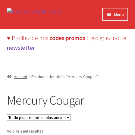
Aller
Aller
Menu
à
au
la
contenu
navigation
♥ Profitez de nos
codes promos :
rejoignez notre
newsletter
Accueil
Produits identifiés “Mercury Cougar”
Mercury Cougar
Voici le seul résultat