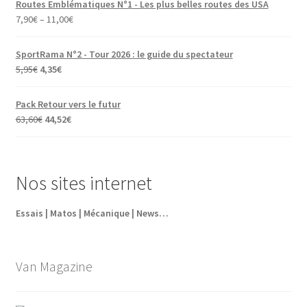
Routes Emblématiques N°1 - Les plus belles routes des USA
7,90
€
–
11,00
€
SportRama N°2 - Tour 2026 : le guide du spectateur
Le
Le
5,95
€
4,35
€
prix
prix
initial
actuel
Pack Retour vers le futur
était :
est :
Le
Le
63,60
€
44,52
€
5,95€.
4,35€.
prix
prix
initial
actuel
était :
est :
Nos sites internet
63,60€.
44,52€.
Essais | Matos | Mécanique | News…
Van Magazine